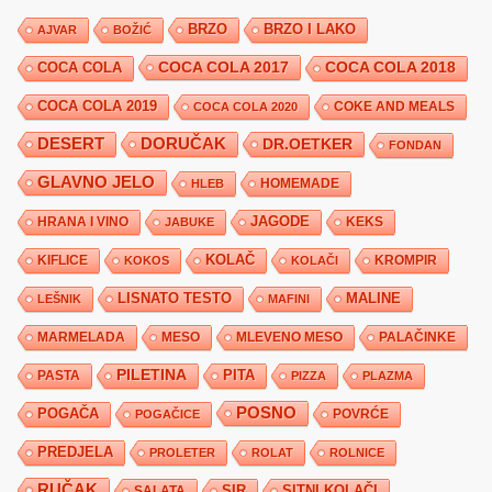
BRZO
BRZO I LAKO
AJVAR
BOŽIĆ
COCA COLA 2017
COCA COLA
COCA COLA 2018
COCA COLA 2019
COKE AND MEALS
COCA COLA 2020
DESERT
DORUČAK
DR.OETKER
FONDAN
GLAVNO JELO
HLEB
HOMEMADE
JAGODE
HRANA I VINO
KEKS
JABUKE
KIFLICE
KOLAČ
KROMPIR
KOKOS
KOLAČI
LISNATO TESTO
MALINE
LEŠNIK
MAFINI
MARMELADA
MESO
MLEVENO MESO
PALAČINKE
PILETINA
PITA
PASTA
PIZZA
PLAZMA
POSNO
POGAČA
POVRĆE
POGAČICE
PREDJELA
PROLETER
ROLAT
ROLNICE
RUČAK
SIR
SITNI KOLAČI
SALATA