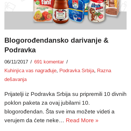
Blogorođendansko darivanje &
Podravka
06/11/2017
691 komentar
Kuhinjica vas nagrađuje
,
Podravka Srbija
,
Razna
dešavanja
Prijatelji iz Podravka Srbija su pripremili 10 divnih
poklon paketa za ovaj jubilarni 10.
blogorođendan. Šta sve ima možete videti a
verujem da ćete neke…
Read More »