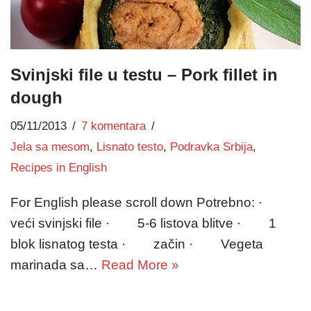
Svinjski file u testu – Pork fillet in
dough
05/11/2013
7 komentara
Jela sa mesom
,
Lisnato testo
,
Podravka Srbija
,
Recipes in English
For English please scroll down Potrebno: ·
veći svinjski file · 5-6 listova blitve · 1
blok lisnatog testa · začin · Vegeta
marinada sa…
Read More »