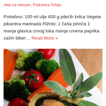
Jela sa mesom
,
Podravka Srbija
Potrebno: 100 ml ulja 400 g pilećih krilca Vegeta
pikantna marinada Rižoto: 1 čaša pirinča 1
manja glavica crnog luka manja crvena paprika
začin biber…
Read More »