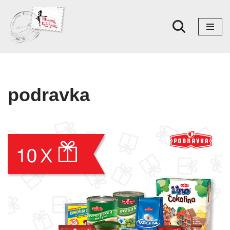
Skoči
na
sadržaj
podravka