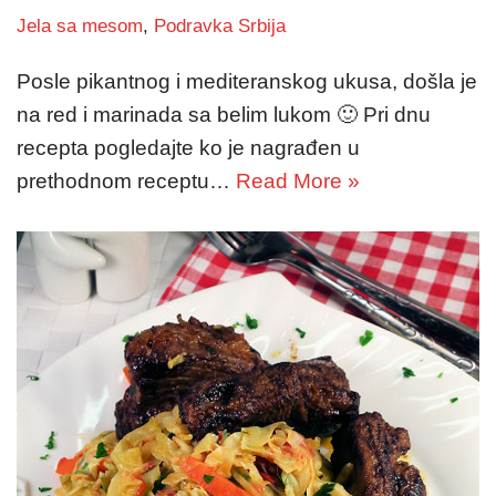
Jela sa mesom
,
Podravka Srbija
Posle pikantnog i mediteranskog ukusa, došla je
na red i marinada sa belim lukom 🙂 Pri dnu
recepta pogledajte ko je nagrađen u
prethodnom receptu…
Read More »