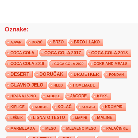
Oznake:
BRZO
BRZO I LAKO
AJVAR
BOŽIĆ
COCA COLA 2017
COCA COLA
COCA COLA 2018
COCA COLA 2019
COKE AND MEALS
COCA COLA 2020
DESERT
DORUČAK
DR.OETKER
FONDAN
GLAVNO JELO
HLEB
HOMEMADE
JAGODE
HRANA I VINO
KEKS
JABUKE
KIFLICE
KOLAČ
KROMPIR
KOKOS
KOLAČI
LISNATO TESTO
MALINE
LEŠNIK
MAFINI
MARMELADA
MESO
MLEVENO MESO
PALAČINKE