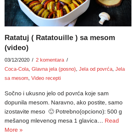
Ratatuj ( Ratatouille ) sa mesom
(video)
03/12/2020
2 komentara
Coca-Cola
,
Glavna jela (posno)
,
Jela od povrća
,
Jela
sa mesom
,
Video recepti
Sočno i ukusno jelo od povrća koje sam
dopunila mesom. Naravno, ako postite, samo
izostavite meso 🙂 Potrebno(opciono): 500 g
mešanog mlevenog mesa 1 glavica…
Read
More »