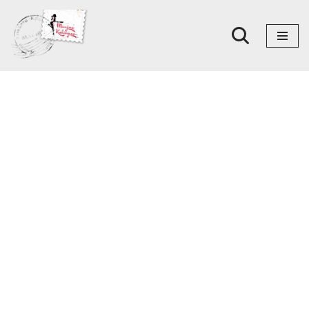
Skoči
na
sadržaj