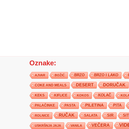
Oznake:
BRZO
BRZO I LAKO
AJVAR
BOŽIĆ
DESERT
DORUČAK
COKE AND MEALS
KEKS
KIFLICE
KOLAČ
KOKOS
KOLA
PILETINA
PITA
PALAČINKE
PASTA
RUČAK
SIR
SI
SALATA
ROLNICE
VID
VEČERA
USKRŠNJA JAJA
VANILA