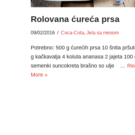
Rolovana ćureća prsa
09/02/2016
Coca-Cola
,
Jela sa mesom
Potrebno: 500 g ćurećih prsa 10 šnita pršu
g kačkavalja 4 koluta ananasa 2 jajeta 100 
semenki suncokreta brašno so ulje …
Re
More »