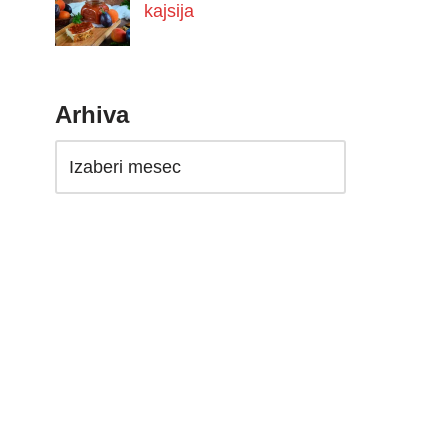
kajsija
Arhiva