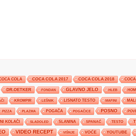
COCA COLA 2017
COCA COLA
COCA COLA 2018
COCA
DR.OETKER
GLAVNO JELO
FONDAN
HLEB
HOM
KROMPIR
LISNATO TESTO
MAL
ČI
LEŠNIK
MAFINI
POSNO
POGAČA
POV
PIZZA
PLAZMA
POGAČICE
TNI KOLAČI
SLANINA
SPANAĆ
TESTO
SLADOLED
EO
VIDEO RECEPT
YOUTUBE
VOĆE
VIŠNJE