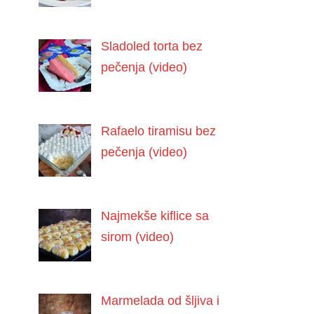
Sladoled torta bez
pečenja (video)
Rafaelo tiramisu bez
pečenja (video)
Najmekše kiflice sa
sirom (video)
Marmelada od šljiva i