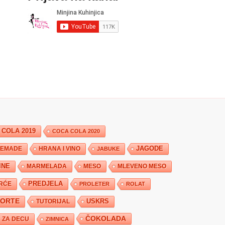
 COLA 2019
COCA COLA 2020
JAGODE
HRANA I VINO
EMADE
JABUKE
INE
MARMELADA
MESO
MLEVENO MESO
PREDJELA
RĆE
PROLETER
ROLAT
TORTE
USKRS
TUTORIJAL
ČOKOLADA
ZA DECU
ZIMNICA