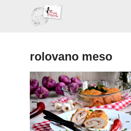
Skoči
na
sadržaj
rolovano meso