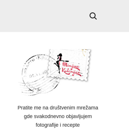
Pratite me na društvenim mrežama
gde svakodnevno objavljujem
fotografije i recepte