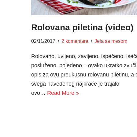
Rolovana piletina (video)
02/11/2017
2 komentara
Jela sa mesom
Rolovano, uvijeno, zavijeno, ispečeno, iseč
posluženo, pojedeno – ovako ukratko zvuči
opis za ovu preukusnu rolovanu piletinu, a 
svega navedenog najkraće je trajalo
ovo…
Read More »