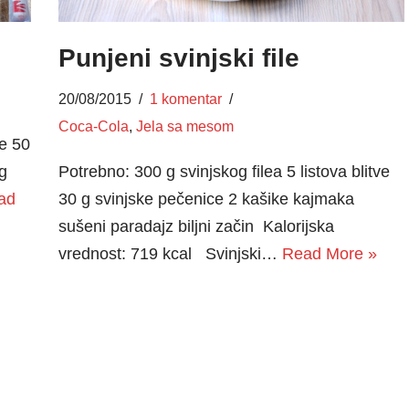
Punjeni svinjski file
20/08/2015
1 komentar
Coca-Cola
,
Jela sa mesom
te 50
g
Potrebno: 300 g svinjskog filea 5 listova blitve
ad
30 g svinjske pečenice 2 kašike kajmaka
sušeni paradajz biljni začin Kalorijska
vrednost: 719 kcal Svinjski…
Read More »