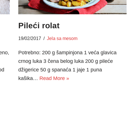
Pileći rolat
19/02/2017
Jela sa mesom
eno,
Potrebno: 200 g šampinjona 1 veća glavica
crnog luka 3 čena belog luka 200 g pileće
od
džigerice 50 g spanaća 1 jaje 1 puna
kašika…
Read More »