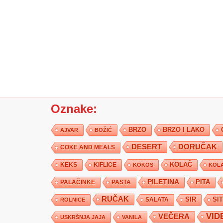
Oznake:
BRZO
BRZO I LAKO
AJVAR
BOŽIĆ
DESERT
DORUČAK
COKE AND MEALS
KEKS
KIFLICE
KOLAČ
KOKOS
KOLA
PILETINA
PITA
PALAČINKE
PASTA
RUČAK
SIR
SI
SALATA
ROLNICE
VID
VEČERA
USKRŠNJA JAJA
VANILA