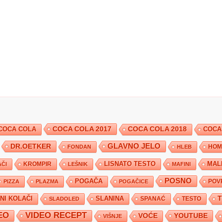
COCA COLA 2017
COCA COLA
COCA COLA 2018
COCA
DR.OETKER
GLAVNO JELO
FONDAN
HLEB
HOM
KROMPIR
LISNATO TESTO
MAL
ČI
LEŠNIK
MAFINI
POSNO
POGAČA
POV
PIZZA
PLAZMA
POGAČICE
TNI KOLAČI
SLANINA
SPANAĆ
TESTO
SLADOLED
EO
VIDEO RECEPT
YOUTUBE
VOĆE
VIŠNJE