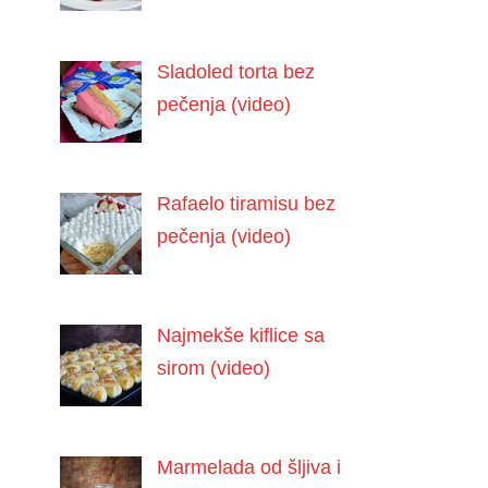
Sladoled torta bez
pečenja (video)
Rafaelo tiramisu bez
pečenja (video)
Najmekše kiflice sa
sirom (video)
Marmelada od šljiva i