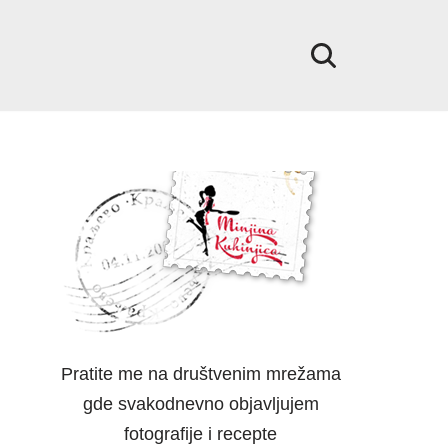
Pratite me na društvenim mrežama
gde svakodnevno objavljujem
fotografije i recepte