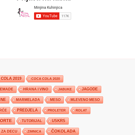
 COLA 2019
COCA COLA 2020
JAGODE
HRANA I VINO
EMADE
JABUKE
INE
MARMELADA
MESO
MLEVENO MESO
PREDJELA
RĆE
PROLETER
ROLAT
TORTE
USKRS
TUTORIJAL
ČOKOLADA
ZA DECU
ZIMNICA