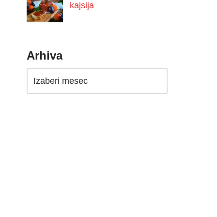
kajsija
Arhiva