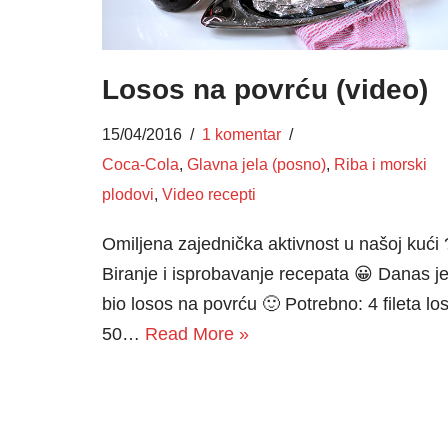
Losos na povrću (video)
15/04/2016
1 komentar
Coca-Cola
,
Glavna jela (posno)
,
Riba i morski
plodovi
,
Video recepti
Omiljena zajednička aktivnost u našoj kući 
Biranje i isprobavanje recepata 😀 Danas je
bio losos na povrću 🙂 Potrebno: 4 fileta lo
50…
Read More »