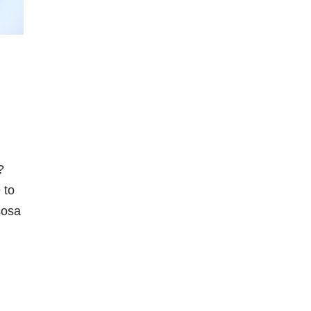
?
 to
sosa