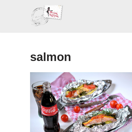
Skoči
na
sadržaj
salmon