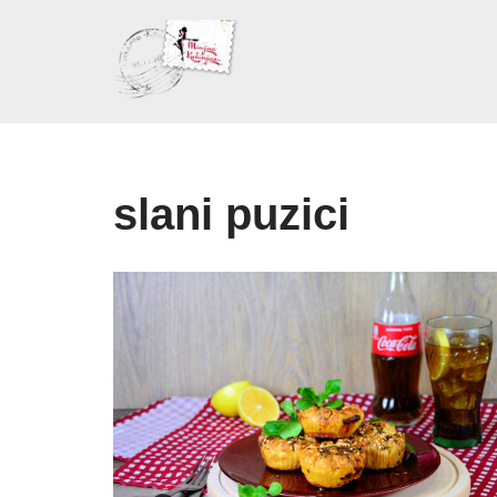
Skoči
na
sadržaj
slani puzici