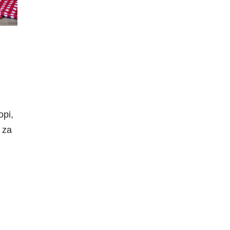
opi,
 za