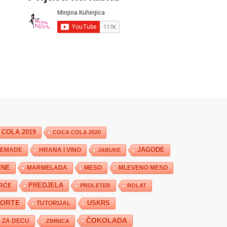
 COLA 2019
COCA COLA 2020
JAGODE
HRANA I VINO
EMADE
JABUKE
INE
MARMELADA
MESO
MLEVENO MESO
PREDJELA
RĆE
PROLETER
ROLAT
TORTE
USKRS
TUTORIJAL
ČOKOLADA
ZA DECU
ZIMNICA