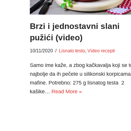
Brzi i jednostavni slani
pužići (video)
10/11/2020
Lisnato testo
,
Video recepti
Samo ime kaže, a zbog kačkavalja koji se t
najbolje da ih pečete u silikonski korpicama
mafine. Potrebno: 275 g lisnatog testa 2
kašike…
Read More »