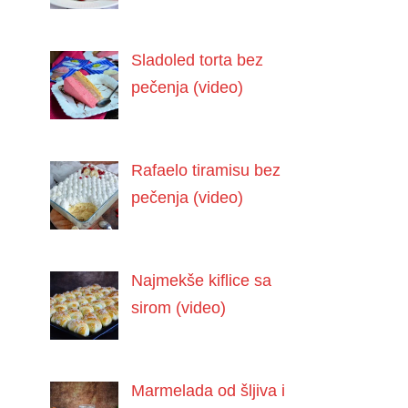
Sladoled torta bez
pečenja (video)
Rafaelo tiramisu bez
pečenja (video)
Najmekše kiflice sa
sirom (video)
Marmelada od šljiva i