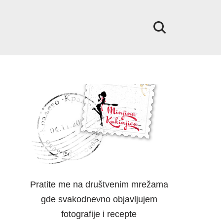
Pratite me na društvenim mrežama
gde svakodnevno objavljujem
fotografije i recepte