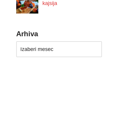
kajsija
Arhiva