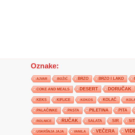
Oznake:
BRZO
BRZO I LAKO
AJVAR
BOŽIĆ
DESERT
DORUČAK
COKE AND MEALS
KEKS
KIFLICE
KOLAČ
KOKOS
KOLA
PILETINA
PITA
PALAČINKE
PASTA
RUČAK
SIR
SI
SALATA
ROLNICE
VID
VEČERA
USKRŠNJA JAJA
VANILA