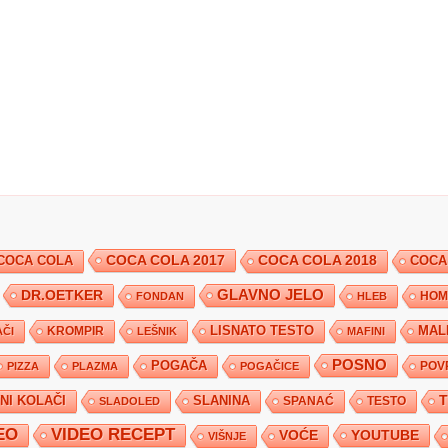
COCA COLA 2017
COCA COLA
COCA COLA 2018
COCA
DR.OETKER
GLAVNO JELO
FONDAN
HLEB
HOM
KROMPIR
LISNATO TESTO
MAL
ČI
LEŠNIK
MAFINI
POSNO
POGAČA
POV
PIZZA
PLAZMA
POGAČICE
TNI KOLAČI
SLANINA
SPANAĆ
TESTO
SLADOLED
EO
VIDEO RECEPT
YOUTUBE
VOĆE
VIŠNJE