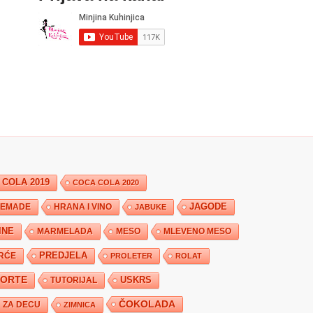
 COLA 2019
COCA COLA 2020
JAGODE
HRANA I VINO
EMADE
JABUKE
INE
MARMELADA
MESO
MLEVENO MESO
PREDJELA
RĆE
PROLETER
ROLAT
TORTE
USKRS
TUTORIJAL
ČOKOLADA
ZA DECU
ZIMNICA