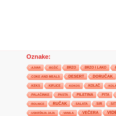
Oznake:
BRZO
BRZO I LAKO
AJVAR
BOŽIĆ
DESERT
DORUČAK
COKE AND MEALS
KEKS
KIFLICE
KOLAČ
KOKOS
KOLA
PILETINA
PITA
PALAČINKE
PASTA
RUČAK
SIR
SI
SALATA
ROLNICE
VID
VEČERA
USKRŠNJA JAJA
VANILA