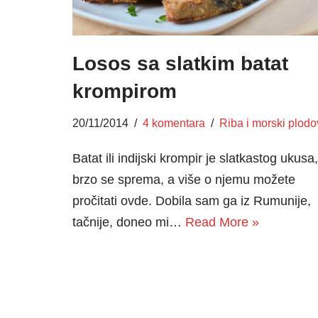
Losos sa slatkim batat
krompirom
20/11/2014
4 komentara
Riba i morski plodo
Batat ili indijski krompir je slatkastog ukusa,
brzo se sprema, a više o njemu možete
pročitati ovde. Dobila sam ga iz Rumunije,
tačnije, doneo mi…
Read More »