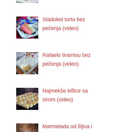
Sladoled torta bez
pečenja (video)
Rafaelo tiramisu bez
pečenja (video)
Najmekše kiflice sa
sirom (video)
Marmelada od šljiva i