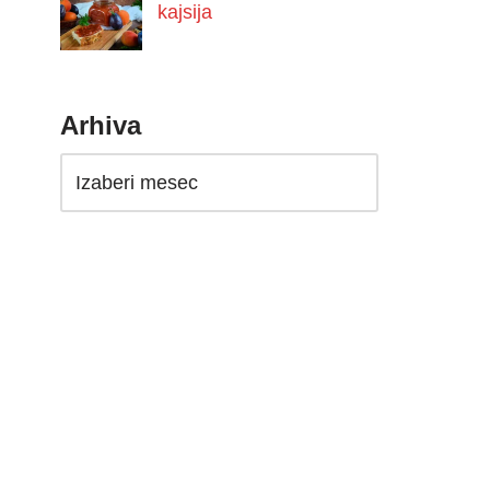
kajsija
Arhiva