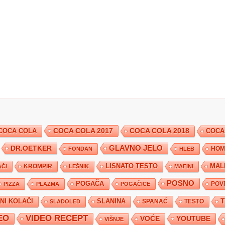
COCA COLA 2017
COCA COLA
COCA COLA 2018
COCA
DR.OETKER
GLAVNO JELO
FONDAN
HLEB
HOM
KROMPIR
LISNATO TESTO
MAL
ČI
LEŠNIK
MAFINI
POSNO
POGAČA
POV
PIZZA
PLAZMA
POGAČICE
TNI KOLAČI
SLANINA
SPANAĆ
TESTO
SLADOLED
EO
VIDEO RECEPT
YOUTUBE
VOĆE
VIŠNJE