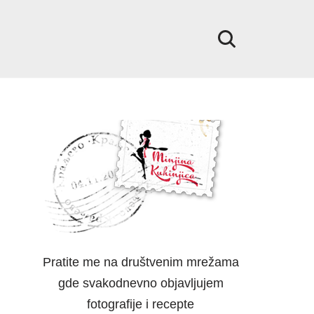
Pratite me na društvenim mrežama
gde svakodnevno objavljujem
fotografije i recepte