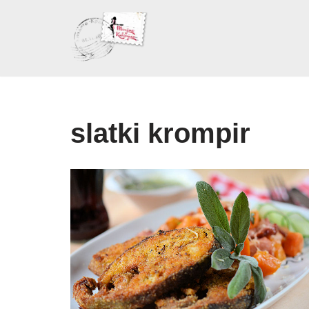
Skoči
na
sadržaj
slatki krompir