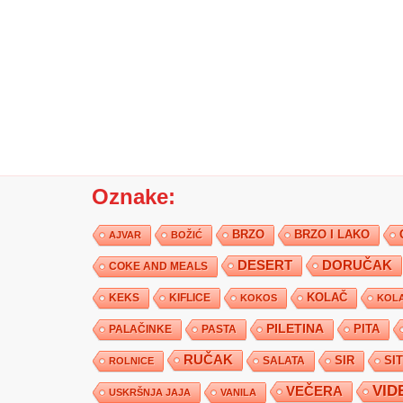
Oznake:
BRZO
BRZO I LAKO
AJVAR
BOŽIĆ
DESERT
DORUČAK
COKE AND MEALS
KEKS
KIFLICE
KOLAČ
KOKOS
KOLA
PILETINA
PITA
PALAČINKE
PASTA
RUČAK
SIR
SI
SALATA
ROLNICE
VID
VEČERA
USKRŠNJA JAJA
VANILA