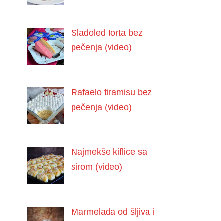
Sladoled torta bez
pečenja (video)
Rafaelo tiramisu bez
pečenja (video)
Najmekše kiflice sa
sirom (video)
Marmelada od šljiva i