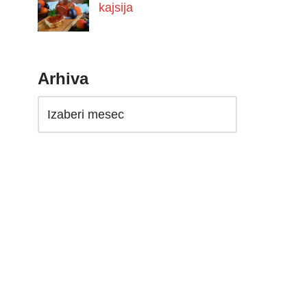
kajsija
Arhiva