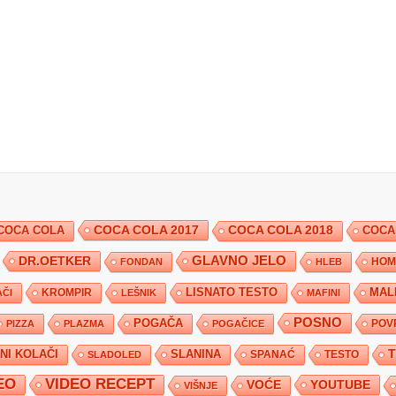
COCA COLA 2017
COCA COLA
COCA COLA 2018
COCA
DR.OETKER
GLAVNO JELO
FONDAN
HLEB
HOM
KROMPIR
LISNATO TESTO
MAL
ČI
LEŠNIK
MAFINI
POSNO
POGAČA
POV
PIZZA
PLAZMA
POGAČICE
TNI KOLAČI
SLANINA
SPANAĆ
TESTO
SLADOLED
EO
VIDEO RECEPT
YOUTUBE
VOĆE
VIŠNJE