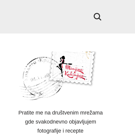
Pratite me na društvenim mrežama
gde svakodnevno objavljujem
fotografije i recepte