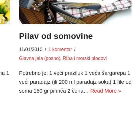
Pilav od somovine
11/01/2010
1 komentar
Glavna jela (posno)
,
Riba i morski plodovi
na 1
Potrebno je: 1 veći praziluk 1 veća šargarepa 1
veći paradajz (ili 200 ml paradajz soka) 1 file od
soma 150 gr pirinča 2 čena…
Read More »