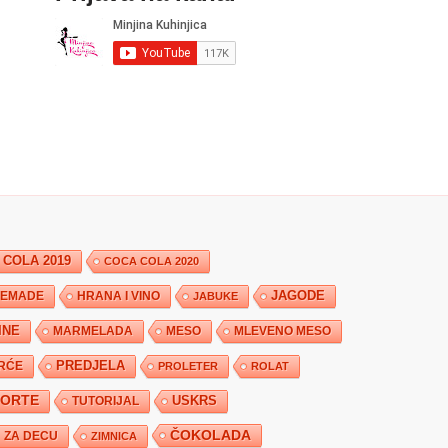
 COLA 2019
COCA COLA 2020
JAGODE
HRANA I VINO
EMADE
JABUKE
INE
MARMELADA
MESO
MLEVENO MESO
PREDJELA
RĆE
PROLETER
ROLAT
TORTE
USKRS
TUTORIJAL
ČOKOLADA
ZA DECU
ZIMNICA