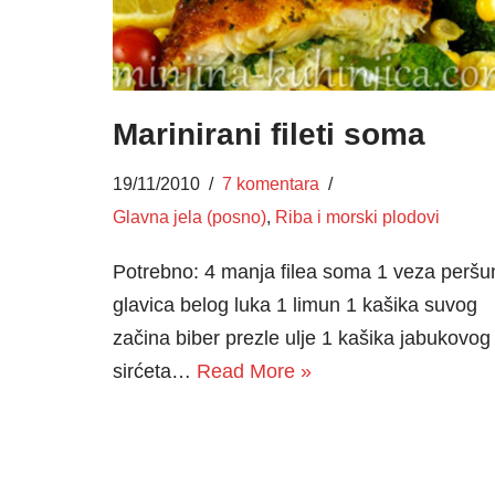
Marinirani fileti soma
19/11/2010
7 komentara
Glavna jela (posno)
,
Riba i morski plodovi
Potrebno: 4 manja filea soma 1 veza peršu
glavica belog luka 1 limun 1 kašika suvog
začina biber prezle ulje 1 kašika jabukovog
sirćeta…
Read More »