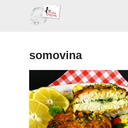
Skoči
na
sadržaj
somovina