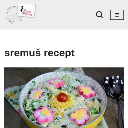
Skoči
na
sadržaj
sremuš recept