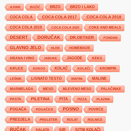
BRZO
BRZO I LAKO
AJVAR
BOŽIĆ
COCA COLA 2017
COCA COLA
COCA COLA 2018
COCA COLA 2019
COKE AND MEALS
COCA COLA 2020
DESERT
DORUČAK
DR.OETKER
FONDAN
GLAVNO JELO
HLEB
HOMEMADE
JAGODE
HRANA I VINO
KEKS
JABUKE
KIFLICE
KOLAČ
KROMPIR
KOKOS
KOLAČI
LISNATO TESTO
MALINE
LEŠNIK
MAFINI
MARMELADA
MESO
MLEVENO MESO
PALAČINKE
PILETINA
PITA
PASTA
PIZZA
PLAZMA
POSNO
POGAČA
POVRĆE
POGAČICE
PREDJELA
PROLETER
ROLAT
ROLNICE
RUČAK
SIR
SITNI KOLAČI
SALATA