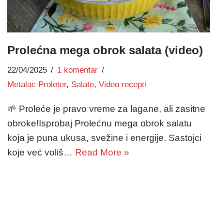
Prolećna mega obrok salata (video)
22/04/2025
1 komentar
Metalac Proleter
,
Salate
,
Video recepti
🌱 Proleće je pravo vreme za lagane, ali zasitne
obroke!Isprobaj Prolećnu mega obrok salatu
koja je puna ukusa, svežine i energije. Sastojci
koje već voliš…
Read More »