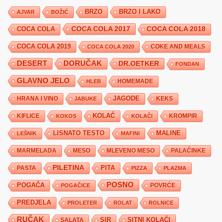
BRZO
BRZO I LAKO
AJVAR
BOŽIĆ
COCA COLA 2017
COCA COLA
COCA COLA 2018
COCA COLA 2019
COKE AND MEALS
COCA COLA 2020
DESERT
DORUČAK
DR.OETKER
FONDAN
GLAVNO JELO
HLEB
HOMEMADE
JAGODE
HRANA I VINO
KEKS
JABUKE
KIFLICE
KOLAČ
KROMPIR
KOKOS
KOLAČI
LISNATO TESTO
MALINE
LEŠNIK
MAFINI
MARMELADA
MESO
MLEVENO MESO
PALAČINKE
PILETINA
PITA
PASTA
PIZZA
PLAZMA
POSNO
POGAČA
POVRĆE
POGAČICE
PREDJELA
PROLETER
ROLAT
ROLNICE
RUČAK
SIR
SITNI KOLAČI
SALATA