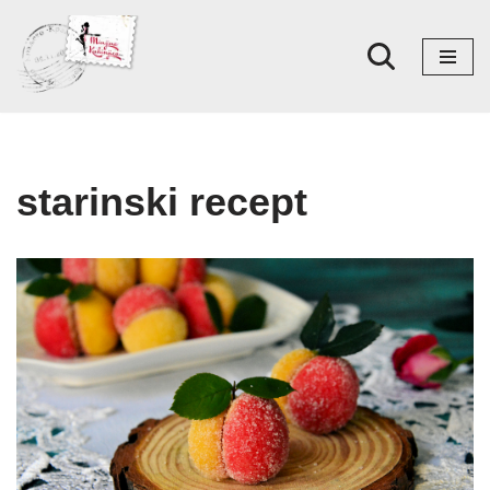
Skoči
na
sadržaj
starinski recept