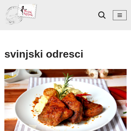
Skoči
na
sadržaj
svinjski odresci