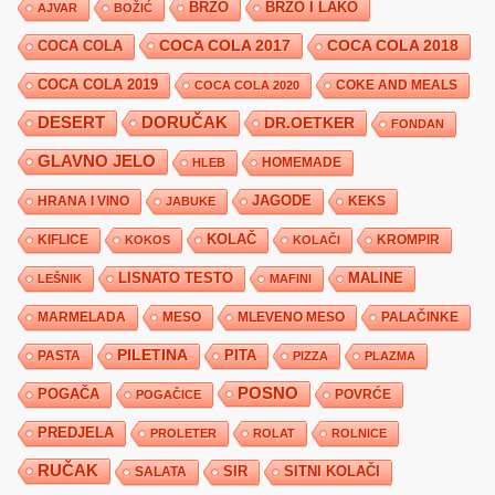
BRZO
BRZO I LAKO
AJVAR
BOŽIĆ
COCA COLA 2017
COCA COLA
COCA COLA 2018
COCA COLA 2019
COKE AND MEALS
COCA COLA 2020
DESERT
DORUČAK
DR.OETKER
FONDAN
GLAVNO JELO
HLEB
HOMEMADE
JAGODE
HRANA I VINO
KEKS
JABUKE
KIFLICE
KOLAČ
KROMPIR
KOKOS
KOLAČI
LISNATO TESTO
MALINE
LEŠNIK
MAFINI
MARMELADA
MESO
MLEVENO MESO
PALAČINKE
PILETINA
PITA
PASTA
PIZZA
PLAZMA
POSNO
POGAČA
POVRĆE
POGAČICE
PREDJELA
PROLETER
ROLAT
ROLNICE
RUČAK
SIR
SITNI KOLAČI
SALATA