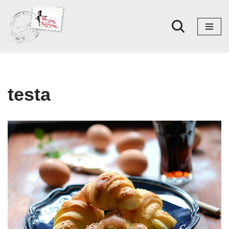
Skoči
na
sadržaj
testa