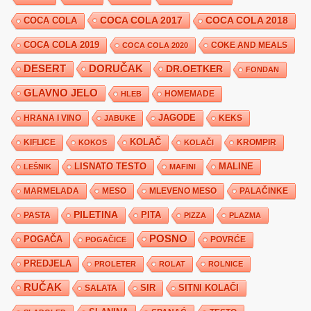
COCA COLA 2017
COCA COLA
COCA COLA 2018
COCA COLA 2019
COKE AND MEALS
COCA COLA 2020
DESERT
DORUČAK
DR.OETKER
FONDAN
GLAVNO JELO
HLEB
HOMEMADE
JAGODE
HRANA I VINO
KEKS
JABUKE
KIFLICE
KOLAČ
KROMPIR
KOKOS
KOLAČI
LISNATO TESTO
MALINE
LEŠNIK
MAFINI
MARMELADA
MESO
MLEVENO MESO
PALAČINKE
PILETINA
PITA
PASTA
PIZZA
PLAZMA
POSNO
POGAČA
POVRĆE
POGAČICE
PREDJELA
PROLETER
ROLAT
ROLNICE
RUČAK
SIR
SITNI KOLAČI
SALATA