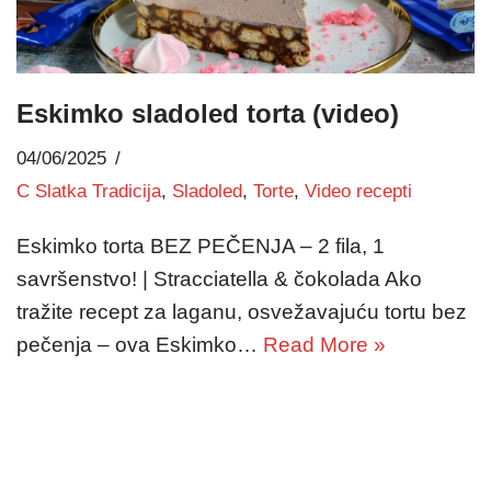
Eskimko sladoled torta (video)
04/06/2025
C Slatka Tradicija
,
Sladoled
,
Torte
,
Video recepti
Eskimko torta BEZ PEČENJA – 2 fila, 1
savršenstvo! | Stracciatella & čokolada Ako
tražite recept za laganu, osvežavajuću tortu bez
pečenja – ova Eskimko…
Read More »