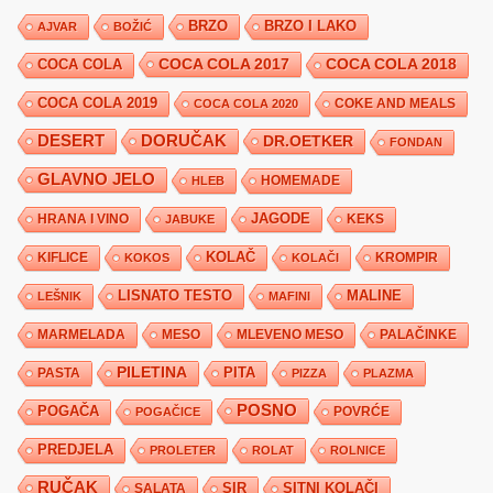
BRZO
BRZO I LAKO
AJVAR
BOŽIĆ
COCA COLA 2017
COCA COLA
COCA COLA 2018
COCA COLA 2019
COKE AND MEALS
COCA COLA 2020
DESERT
DORUČAK
DR.OETKER
FONDAN
GLAVNO JELO
HLEB
HOMEMADE
JAGODE
HRANA I VINO
KEKS
JABUKE
KIFLICE
KOLAČ
KROMPIR
KOKOS
KOLAČI
LISNATO TESTO
MALINE
LEŠNIK
MAFINI
MARMELADA
MESO
MLEVENO MESO
PALAČINKE
PILETINA
PITA
PASTA
PIZZA
PLAZMA
POSNO
POGAČA
POVRĆE
POGAČICE
PREDJELA
PROLETER
ROLAT
ROLNICE
RUČAK
SIR
SITNI KOLAČI
SALATA