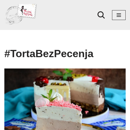
Skoči
na
sadržaj
#TortaBezPecenja