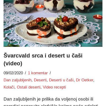
Švarcvald srca i desert u čaši
(video)
09/02/2020
1 komentar
Dan zaljubljenih
,
Deserti
,
Deserti u čaši
,
Dr Oetker
,
Kolači
,
Ostali deserti
,
Video recepti
Dan zaljubljenih je prilika da voljenoj osobi ili