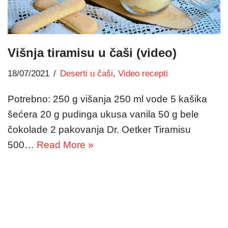
Višnja tiramisu u čaši (video)
18/07/2021
Deserti u čaši
,
Video recepti
Potrebno: 250 g višanja 250 ml vode 5 kašika
šećera 20 g pudinga ukusa vanila 50 g bele
čokolade 2 pakovanja Dr. Oetker Tiramisu
500…
Read More »