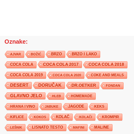
Oznake:
BRZO
BRZO I LAKO
AJVAR
BOŽIĆ
COCA COLA 2017
COCA COLA
COCA COLA 2018
COCA COLA 2019
COKE AND MEALS
COCA COLA 2020
DESERT
DORUČAK
DR.OETKER
FONDAN
GLAVNO JELO
HLEB
HOMEMADE
JAGODE
HRANA I VINO
KEKS
JABUKE
KIFLICE
KOLAČ
KROMPIR
KOKOS
KOLAČI
LISNATO TESTO
MALINE
LEŠNIK
MAFINI