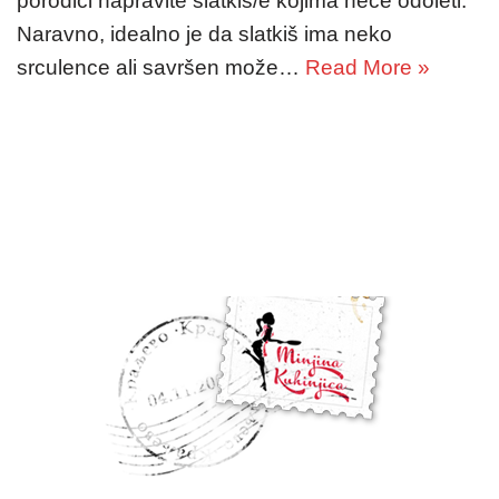
porodici napravite slatkiš/e kojima neće odoleti.
Naravno, idealno je da slatkiš ima neko
srculence ali savršen može…
Read More »