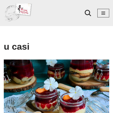
Skoči
na
sadržaj
u casi