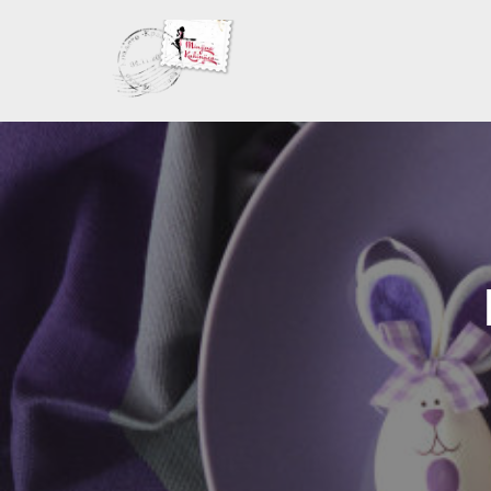
Skoči
na
sadržaj