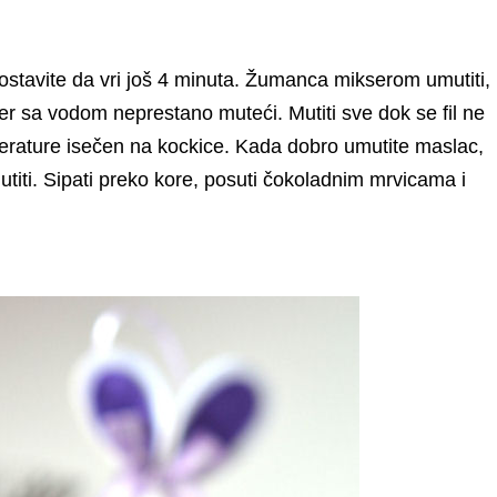
, ostavite da vri još 4 minuta. Žumanca mikserom umutiti,
r sa vodom neprestano muteći. Mutiti sve dok se fil ne
erature isečen na kockice. Kada dobro umutite maslac,
utiti. Sipati preko kore, posuti čokoladnim mrvicama i