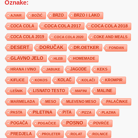
Oznake:
BRZO
BRZO I LAKO
AJVAR
BOŽIĆ
COCA COLA 2017
COCA COLA
COCA COLA 2018
COCA COLA 2019
COKE AND MEALS
COCA COLA 2020
DESERT
DORUČAK
DR.OETKER
FONDAN
GLAVNO JELO
HLEB
HOMEMADE
JAGODE
HRANA I VINO
KEKS
JABUKE
KIFLICE
KOLAČ
KROMPIR
KOKOS
KOLAČI
LISNATO TESTO
MALINE
LEŠNIK
MAFINI
MARMELADA
MESO
MLEVENO MESO
PALAČINKE
PILETINA
PITA
PASTA
PIZZA
PLAZMA
POSNO
POGAČA
POVRĆE
POGAČICE
PREDJELA
PROLETER
ROLAT
ROLNICE