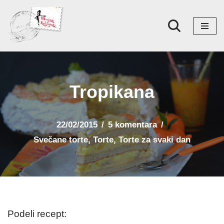
Skoči
na
sadržaj
Tropikana
22/02/2015
5 komentara
Svečane torte
,
Torte
,
Torte za svaki dan
Podeli recept: