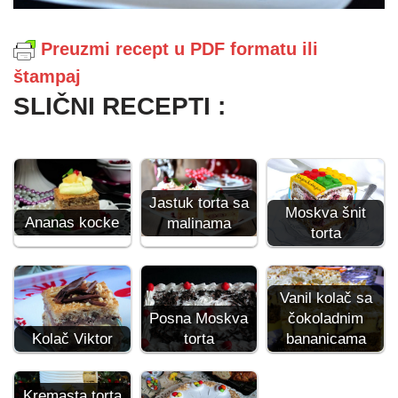
Preuzmi recept u PDF formatu ili
štampaj
SLIČNI RECEPTI :
Jastuk torta sa
Moskva šnit
Ananas kocke
malinama
torta
Vanil kolač sa
Posna Moskva
čokoladnim
Kolač Viktor
torta
bananicama
Kremasta torta