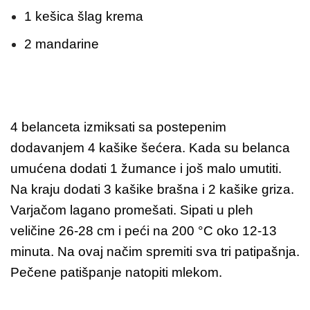
1 kešica šlag krema
2 mandarine
4 belanceta izmiksati sa postepenim
dodavanjem 4 kašike šećera. Kada su belanca
umućena dodati 1 žumance i još malo umutiti.
Na kraju dodati 3 kašike brašna i 2 kašike griza.
Varjačom lagano promešati. Sipati u pleh
veličine 26-28 cm i peći na 200 °C oko 12-13
minuta. Na ovaj načim spremiti sva tri patipašnja.
Pečene patišpanje natopiti mlekom.