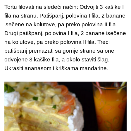
Tortu filovati na sledeći način: Odvojiti 3 kašike I
fila na stranu. Patišpanj, polovina I fila, 2 banane
isečene na kolutove, pa preko polovina II fila.
Drugi patišpanj, polovina I fila, 2 banane isečene
na kolutove, pa preko polovina II fila. Treći
patišpanj premazati sa gornje strane sa one
odvojene 3 kašike fila, a okolo staviti šlag.
Ukrasiti ananasom i kriškama mandarine.