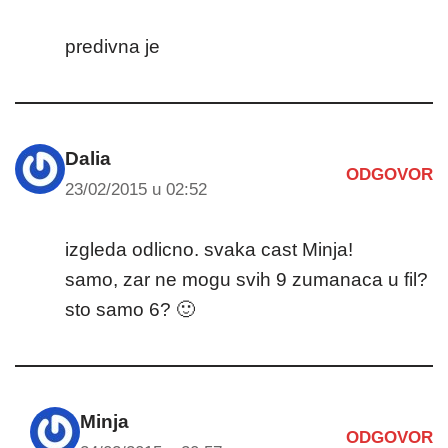
predivna je
Dalia
ODGOVOR
23/02/2015 u 02:52
izgleda odlicno. svaka cast Minja!
samo, zar ne mogu svih 9 zumanaca u fil?
sto samo 6? 🙂
Minja
ODGOVOR