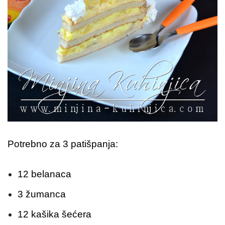
Potrebno za 3 patišpanja:
12 belanaca
3 žumanca
12 kašika šećera