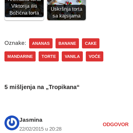
Viktorija iliti
Uskršnja torta
Božićna torta
sa kajsijama
Oznake:
ANANAS
BANANE
CAKE
MANDARINE
TORTE
VANILA
VOĆE
5 mišljenja na „Tropikana“
Jasmina
ODGOVOR
22/02/2015 u 20:28