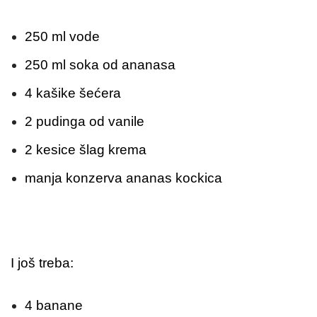
250 ml vode
250 ml soka od ananasa
4 kašike šećera
2 pudinga od vanile
2 kesice šlag krema
manja konzerva ananas kockica
I još treba:
4 banane