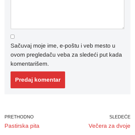
Sačuvaj moje ime, e-poštu i veb mesto u
ovom pregledaču veba za sledeći put kada
komentarišem.
PRETHODNO
SLEDEĆE
Pastirska pita
Večera za dvoje