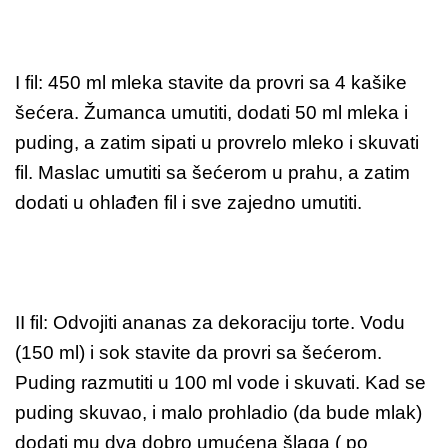
I fil: 450 ml mleka stavite da provri sa 4 kašike
šećera. Žumanca umutiti, dodati 50 ml mleka i
puding, a zatim sipati u provrelo mleko i skuvati
fil. Maslac umutiti sa šećerom u prahu, a zatim
dodati u ohlađen fil i sve zajedno umutiti.
II fil: Odvojiti ananas za dekoraciju torte. Vodu
(150 ml) i sok stavite da provri sa šećerom.
Puding razmutiti u 100 ml vode i skuvati. Kad se
puding skuvao, i malo prohladio (da bude mlak)
dodati mu dva dobro umućena šlaga ( po