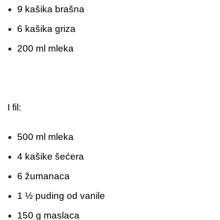
9 kašika brašna
6 kašika griza
200 ml mleka
I fil:
500 ml mleka
4 kašike šećera
6 žumanaca
1 ½ puding od vanile
150 g maslaca