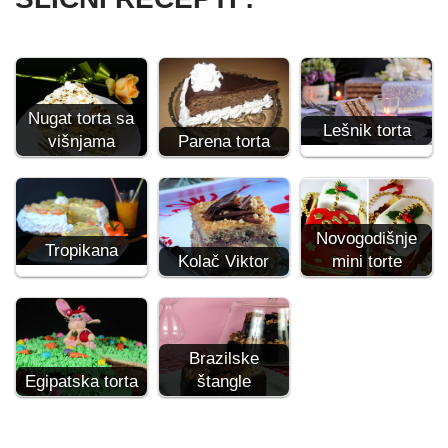
Nugat torta sa
Lešnik torta
višnjama
Parena torta
Novogodišnje
Tropikana
Kolač Viktor
mini torte
Brazilske
Egipatska torta
štangle