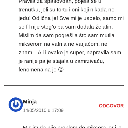
Pravila za spasovdan, pojela se u
trenutku, jeli su tortu i oni koji nikada ne
jedu! Odlična je! Sve mi je uspelo, samo mi
se fil nije steg’o pa sam dodala želatin.
Mislim da sam pogrešila što sam mutila
mikserom na vatri a ne varjačom, ne
znam…Ali i ovako je super, napravila sam
je ranije pa je stajala u zamrzivaču,
fenomenalna je 🙂
Minja
ODGOVOR
14/05/2010 u 17:09
Mislim da nije problem do miksera jer i ja