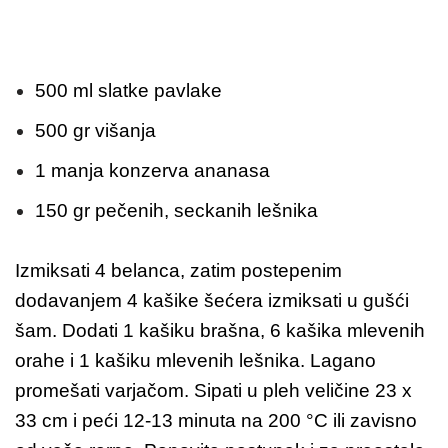
500 ml slatke pavlake
500 gr višanja
1 manja konzerva ananasa
150 gr pečenih, seckanih lešnika
Izmiksati 4 belanca, zatim postepenim
dodavanjem 4 kašike šećera izmiksati u gušći
šam. Dodati 1 kašiku brašna, 6 kašika mlevenih
orahe i 1 kašiku mlevenih lešnika. Lagano
promešati varjačom. Sipati u pleh veličine 23 x
33 cm i peći 12-13 minuta na 200 °C ili zavisno