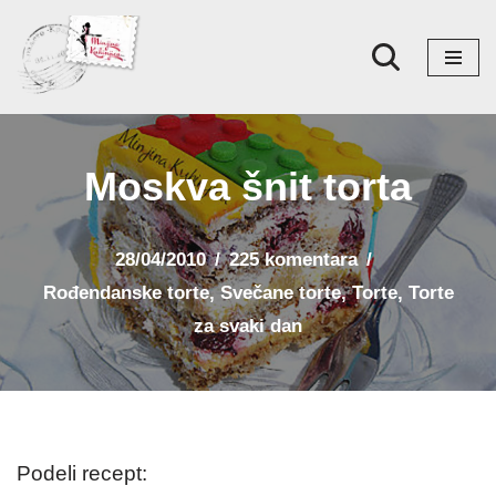
Skoči
na
sadržaj
Moskva šnit torta
28/04/2010
225 komentara
Rođendanske torte
,
Svečane torte
,
Torte
,
Torte
za svaki dan
Podeli recept: