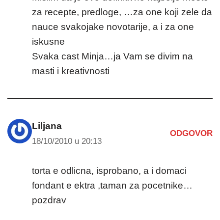
za recepte, predloge, …za one koji zele da
nauce svakojake novotarije, a i za one
iskusne
Svaka cast Minja…ja Vam se divim na
masti i kreativnosti
Liljana
ODGOVOR
18/10/2010 u 20:13
torta e odlicna, isprobano, a i domaci
fondant e ektra ,taman za pocetnike…
pozdrav