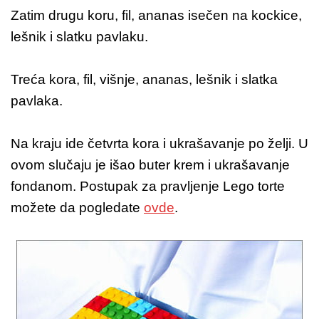
Zatim drugu koru, fil, ananas isečen na kockice,
lešnik i slatku pavlaku.
Treća kora, fil, višnje, ananas, lešnik i slatka
pavlaka.
Na kraju ide četvrta kora i ukrašavanje po želji. U
ovom slučaju je išao buter krem i ukrašavanje
fondanom. Postupak za pravljenje Lego torte
možete da pogledate
ovde
.