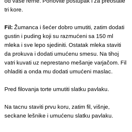
od vaše rerne. Ponovite postupak i za preostale
tri kore.
Fil:
Žumanca i šećer dobro umutiti, zatim dodati
gustin i puding koji su razmućeni sa 150 ml
mleka i sve lepo sjediniti. Ostatak mleka staviti
da prokuva i dodati umućenu smesu. Na tihoj
vatri kuvati uz neprestano mešanje varjačom. Fil
ohladiti a onda mu dodati umućeni maslac.
Pred filovanja torte umutiti slatku pavlaku.
Na tacnu staviti prvu koru, zatim fil, višnje,
seckane lešnike i umućenu slatku pavlaku.