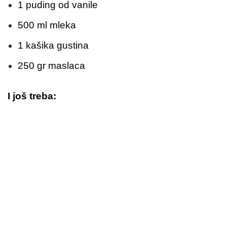
1 puding od vanile
500 ml mleka
1 kašika gustina
250 gr maslaca
I još treba: