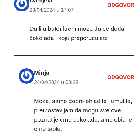
Danijela
ODGOVOR
23/04/2024 u 17:07
Da li u buter krem moze da se doda
čokolada i koju preporucujete
Minja
ODGOVOR
24/04/2024 u 08:28
Moze, samo dobro ohladite i umutite,
pretpostavljam da mogu sve ove
poznatije crne cokolade, a ne obicne
crne table.