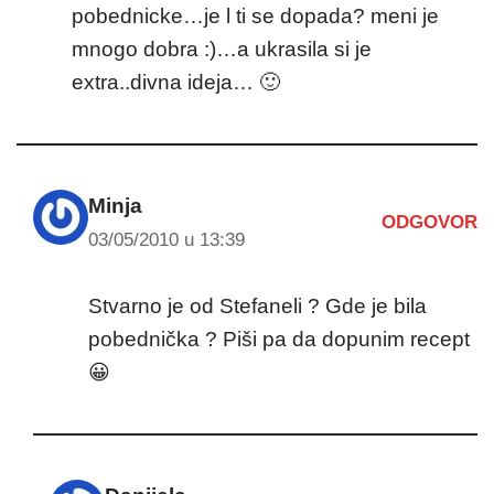
pobednicke…je l ti se dopada? meni je
mnogo dobra :)…a ukrasila si je
extra..divna ideja… 🙂
Minja
ODGOVOR
03/05/2010 u 13:39
Stvarno je od Stefaneli ? Gde je bila
pobednička ? Piši pa da dopunim recept
😀