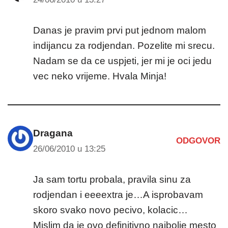
Danas je pravim prvi put jednom malom
indijancu za rodjendan. Pozelite mi srecu.
Nadam se da ce uspjeti, jer mi je oci jedu
vec neko vrijeme. Hvala Minja!
Dragana
ODGOVOR
26/06/2010 u 13:25
Ja sam tortu probala, pravila sinu za
rodjendan i eeeextra je…A isprobavam
skoro svako novo pecivo, kolacic…
Mislim da je ovo definitivno najbolje mesto