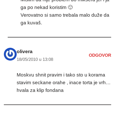
ga po nekad koristim 🙂
Verovatno si samo trebala malo duže da
ga kuvaš.
olivera
ODGOVOR
18/05/2010 u 13:08
Moskvu shnit pravim i tako sto u korama
stavim seckane orahe , inace torta je vrh…
hvala za klip fondana