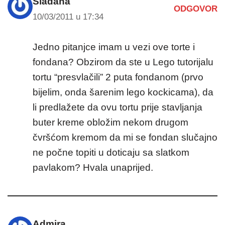
Slađana
ODGOVOR
10/03/2011 u 17:34
Jedno pitanjce imam u vezi ove torte i
fondana? Obzirom da ste u Lego tutorijalu
tortu “presvlačili” 2 puta fondanom (prvo
bijelim, onda šarenim lego kockicama), da
li predlažete da ovu tortu prije stavljanja
buter kreme obložim nekom drugom
čvršćom kremom da mi se fondan slučajno
ne počne topiti u doticaju sa slatkom
pavlakom? Hvala unaprijed.
Admira