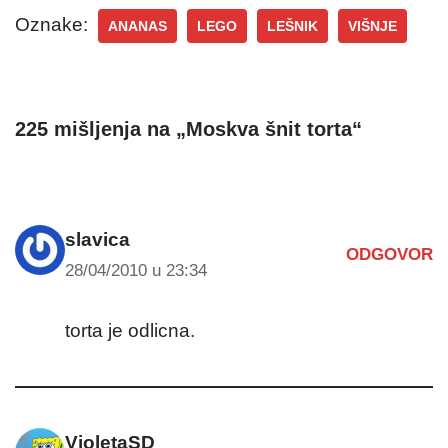
Oznake:
ANANAS
LEGO
LEŠNIK
VIŠNJE
225 mišljenja na „Moskva šnit torta“
slavica
ODGOVOR
28/04/2010 u 23:34
torta je odlicna.
VioletaSD