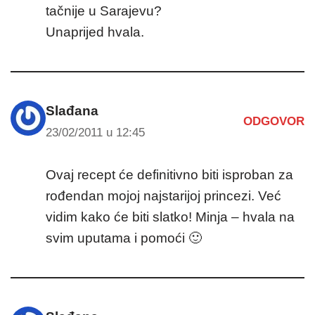
tačnije u Sarajevu?
Unaprijed hvala.
Slađana
ODGOVOR
23/02/2011 u 12:45
Ovaj recept će definitivno biti isproban za
rođendan mojoj najstarijoj princezi. Već
vidim kako će biti slatko! Minja – hvala na
svim uputama i pomoći 🙂