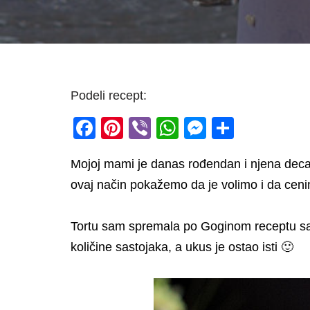
Podeli recept:
F
Pi
Vi
W
M
S
a
nt
b
h
e
h
Mojoj mami je danas rođendan i njena deca 
c
er
er
at
ss
ar
ovaj način pokažemo da je volimo i da cen
e
e
s
e
e
b
st
A
n
Tortu sam spremala po Goginom receptu 
o
p
g
količine sastojaka, a ukus je ostao isti 🙂
o
p
er
k