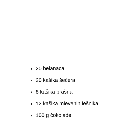
20 belanaca
20 kašika šećera
8 kašika brašna
12 kašika mlevenih lešnika
100 g čokolade