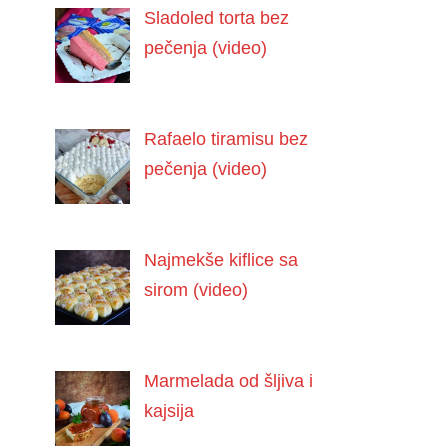
Sladoled torta bez
pečenja (video)
Rafaelo tiramisu bez
pečenja (video)
Najmekše kiflice sa
sirom (video)
Marmelada od šljiva i
kajsija