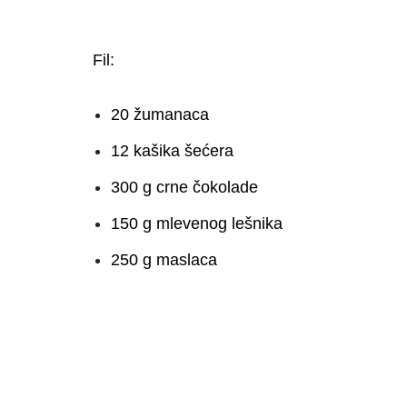
Fil:
20 žumanaca
12 kašika šećera
300 g crne čokolade
150 g mlevenog lešnika
250 g maslaca