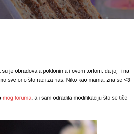
su je obradovala poklonima i ovom tortom, da joj i na
imo sve ono što radi za nas. Niko kao mama, zna se <3
sa
mog foruma
, ali sam odradila modifikaciju što se tiče