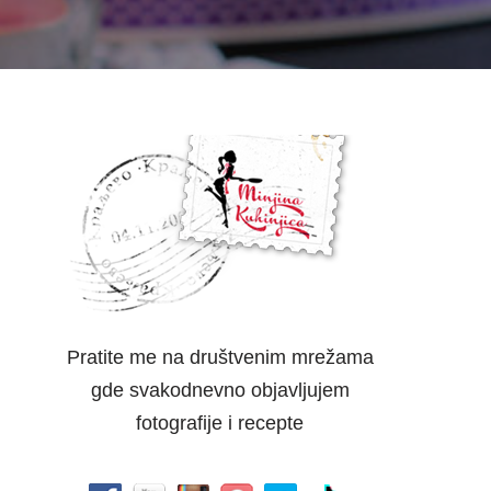
Pratite me na društvenim mrežama
gde svakodnevno objavljujem
fotografije i recepte