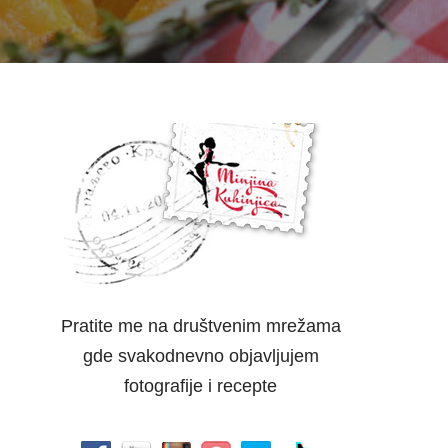
Pratite me na društvenim mrežama
gde svakodnevno objavljujem
fotografije i recepte