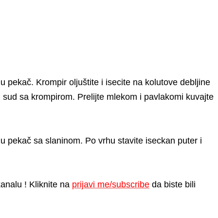
 u pekač. Krompir oljuštite i isecite na kolutove debljine
 u sud sa krompirom. Prelijte mlekom i pavlakomi kuvajte
e u pekač sa slaninom. Po vrhu stavite iseckan puter i
analu ! Kliknite na
prijavi me/subscribe
da biste bili