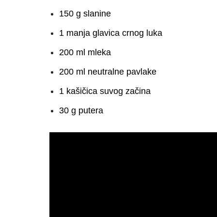
150 g slanine
1 manja glavica crnog luka
200 ml mleka
200 ml neutralne pavlake
1 kašičica suvog začina
30 g putera