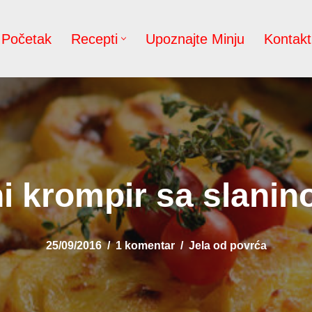
Početak
Recepti
Upoznajte Minju
Kontakt
ni krompir sa slanin
25/09/2016
1 komentar
Jela od povrća