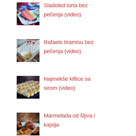
Sladoled torta bez
pečenja (video)
Rafaelo tiramisu bez
pečenja (video)
Najmekše kiflice sa
sirom (video)
Marmelada od šljiva i
kajsija