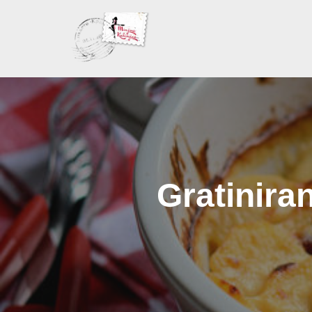
Skoči
na
sadržaj
Gratinira