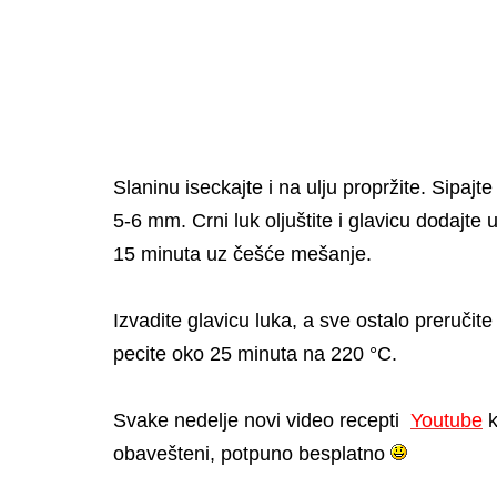
Slaninu iseckajte i na ulju propržite. Sipajte
5-6 mm. Crni luk oljuštite i glavicu dodajte
15 minuta uz češće mešanje.
Izvadite glavicu luka, a sve ostalo preručit
pecite oko 25 minuta na 220 °C.
Svake nedelje novi video recepti
Youtube
k
obavešteni, potpuno besplatno