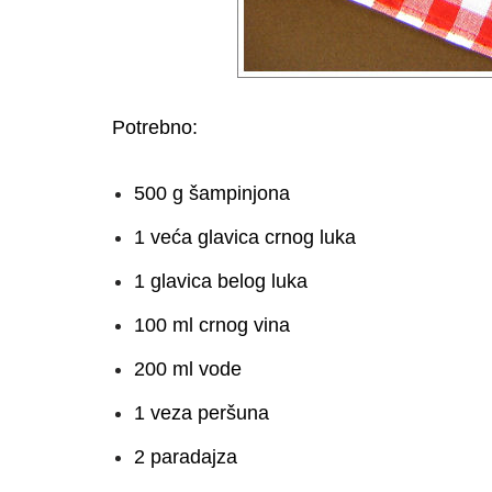
Potrebno:
500 g šampinjona
1 veća glavica crnog luka
1 glavica belog luka
100 ml crnog vina
200 ml vode
1 veza peršuna
2 paradajza