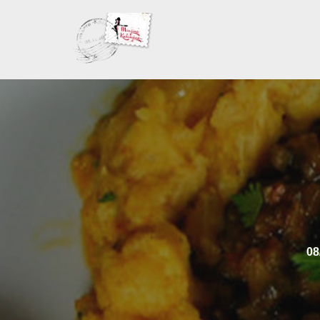
Skoči
na
sadržaj
08