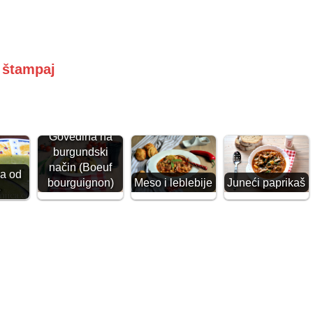
i štampaj
Govedina na
burgundski
način (Boeuf
a od
Meso i leblebije
bourguignon)
Juneći paprikaš
e