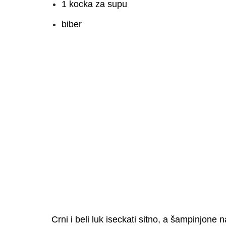
1 kocka za supu
biber
Crni i beli luk iseckati sitno, a šampinjone