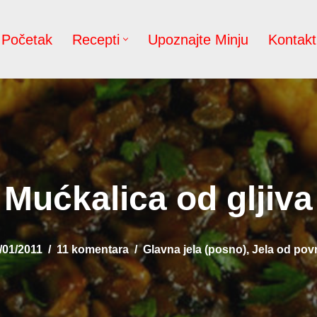
Početak
Recepti
Upoznajte Minju
Kontakt
Mućkalica od gljiva
/01/2011
11 komentara
Glavna jela (posno)
,
Jela od pov