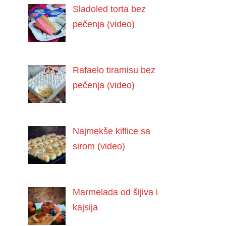
Sladoled torta bez
pečenja (video)
Rafaelo tiramisu bez
pečenja (video)
Najmekše kiflice sa
sirom (video)
Marmelada od šljiva i
kajsija