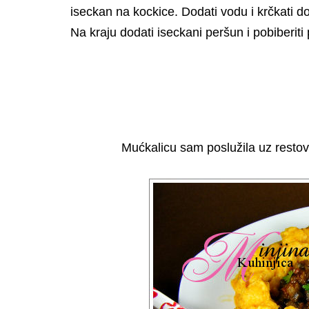
iseckan na kockice. Dodati vodu i krčkati 
Na kraju dodati iseckani peršun i pobiberiti
Mućkalicu sam poslužila uz restov