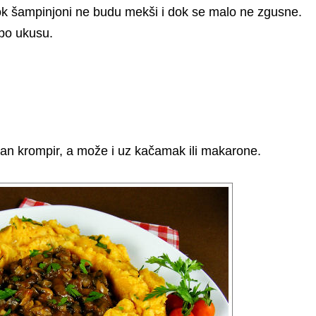
dok šampinjoni ne budu mekši i dok se malo ne zgusne.
 po ukusu.
an krompir, a može i uz kačamak ili makarone.