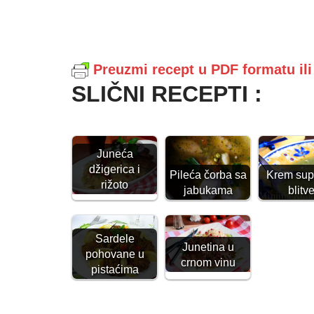
Preuzmi recept u PDF formatu il
SLIČNI RECEPTI :
Juneća
džigerica i
Pileća čorba sa
Krem sup
rižoto
jabukama
blitv
Sardele
Junetina u
pohovane u
crnom vinu
pistaćima