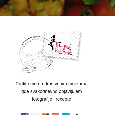
Pratite me na društvenim mrežama
gde svakodnevno objavljujem
fotografije i recepte