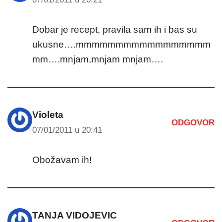
Dobar je recept, pravila sam ih i bas su
ukusne….mmmmmmmmmmmmmmmmm
mm….mnjam,mnjam mnjam….
Violeta
ODGOVOR
07/01/2011 u 20:41
Obožavam ih!
TANJA VIDOJEVIC