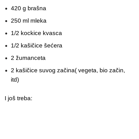
420 g brašna
250 ml mleka
1/2 kockice kvasca
1/2 kašičice šećera
2 žumanceta
2 kašičice suvog začina( vegeta, bio začin,
itd)
I još treba: