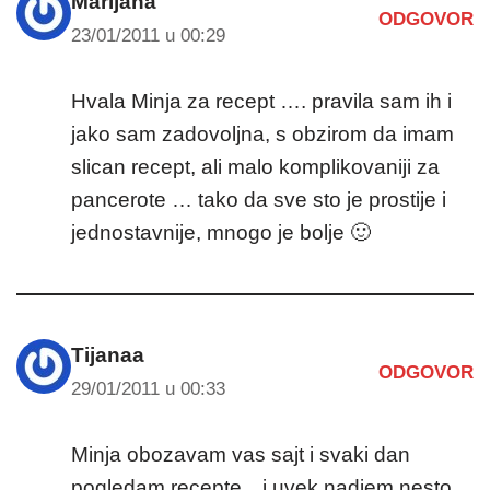
Marijana
ODGOVOR
23/01/2011 u 00:29
Hvala Minja za recept …. pravila sam ih i
jako sam zadovoljna, s obzirom da imam
slican recept, ali malo komplikovaniji za
pancerote … tako da sve sto je prostije i
jednostavnije, mnogo je bolje 🙂
Tijanaa
ODGOVOR
29/01/2011 u 00:33
Minja obozavam vas sajt i svaki dan
pogledam recepte…i uvek nadjem nesto