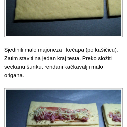
Sjediniti malo majoneza i kečapa (po kašičicu).
Zatim staviti na jedan kraj testa. Preko složiti
seckanu šunku, rendani kačkavalj i malo
origana.