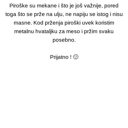
Piroške su mekane i što je još važnije, pored
toga što se prže na ulju, ne napiju se istog i nisu
masne. Kod prženja piroški uvek koristim
metalnu hvataljku za meso i pržim svaku
posebno.
Prijatno ! 🙂