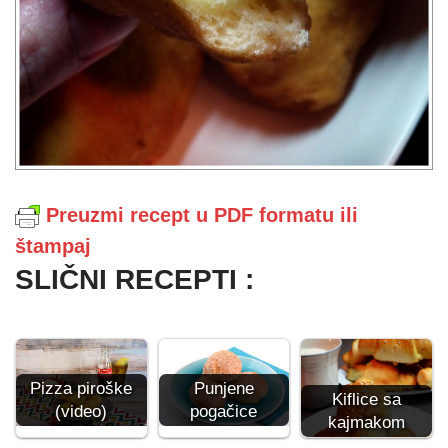
Preuzmi recept u PDF formatu ili
štampaj
SLIČNI RECEPTI :
Pizza piroške
Punjene
Kiflice sa
(video)
pogačice
kajmakom