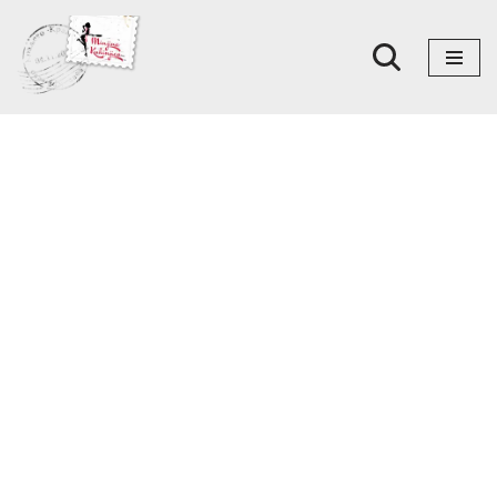
Skoči
na
sadržaj