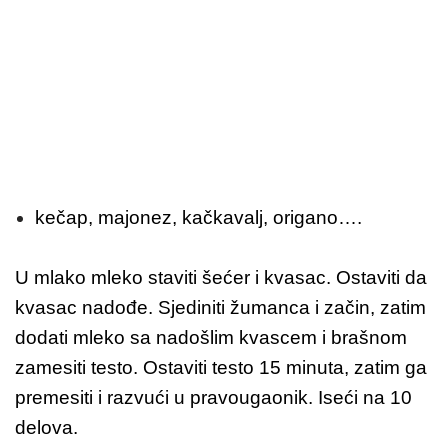
kečap, majonez, kačkavalj, origano….
U mlako mleko staviti šećer i kvasac. Ostaviti da
kvasac nadođe. Sjediniti žumanca i začin, zatim
dodati mleko sa nadošlim kvascem i brašnom
zamesiti testo. Ostaviti testo 15 minuta, zatim ga
premesiti i razvući u pravougaonik. Iseći na 10
delova.