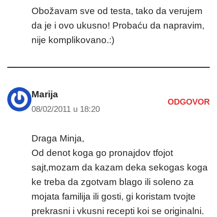
Obožavam sve od testa, tako da verujem
da je i ovo ukusno! Probaću da napravim,
nije komplikovano.:)
Marija
ODGOVOR
08/02/2011 u 18:20
Draga Minja,
Od denot koga go pronajdov tfojot
sajt,mozam da kazam deka sekogas koga
ke treba da zgotvam blago ili soleno za
mojata familija ili gosti, gi koristam tvojte
prekrasni i vkusni recepti koi se originalni.