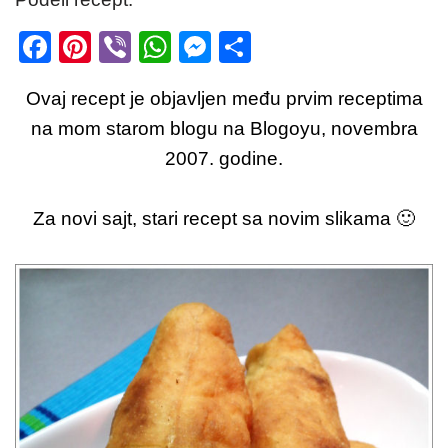
F
Pi
Vi
W
M
S
a
nt
b
h
e
h
Ovaj recept je objavljen među prvim receptima
c
er
er
at
ss
ar
na mom starom blogu na Blogoyu, novembra
e
e
s
e
e
2007. godine.
b
st
A
n
o
p
g
Za novi sajt, stari recept sa novim slikama 🙂
o
p
er
k