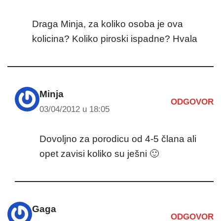
Draga Minja, za koliko osoba je ova
kolicina? Koliko piroski ispadne? Hvala
Minja
ODGOVOR
03/04/2012 u 18:05
Dovoljno za porodicu od 4-5 člana ali
opet zavisi koliko su ješni 🙂
Gaga
ODGOVOR