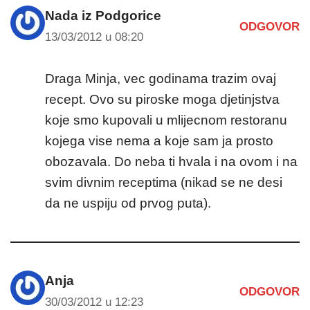
Nada iz Podgorice
ODGOVOR
13/03/2012 u 08:20
Draga Minja, vec godinama trazim ovaj
recept. Ovo su piroske moga djetinjstva
koje smo kupovali u mlijecnom restoranu
kojega vise nema a koje sam ja prosto
obozavala. Do neba ti hvala i na ovom i na
svim divnim receptima (nikad se ne desi
da ne uspiju od prvog puta).
Anja
ODGOVOR
30/03/2012 u 12:23