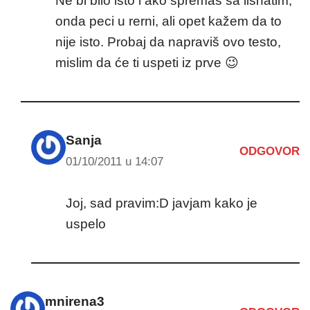
Ne bi bilo isto i ako spremaš sa lisnatim,
onda peci u rerni, ali opet kažem da to
nije isto. Probaj da napraviš ovo testo,
mislim da će ti uspeti iz prve 😉
Sanja
ODGOVOR
01/10/2011 u 14:07
Joj, sad pravim:D javjam kako je
uspelo
mnirena3