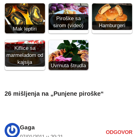
Piroške sa
Hamburgeri
sirom (video)
Mak leptiri
Kiflice sa
marmeladom od
kajsija
Uvrnuta štrudla
26 mišljenja na „Punjene piroške“
Gaga
ODGOVOR
07/01/2011 u 20:21