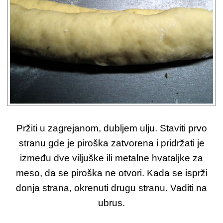
Pržiti u zagrejanom, dubljem ulju. Staviti prvo
stranu gde je piroška zatvorena i pridržati je
između dve viljuške ili metalne hvataljke za
meso, da se piroška ne otvori. Kada se isprži
donja strana, okrenuti drugu stranu. Vaditi na
ubrus.