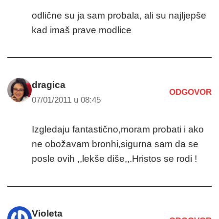
odlične su ja sam probala, ali su najljepše
kad imaš prave modlice
dragica
ODGOVOR
07/01/2011 u 08:45
Izgledaju fantastično,moram probati i ako
ne obožavam bronhi,sigurna sam da se
posle ovih ,,lekše diše,,.Hristos se rodi !
Violeta