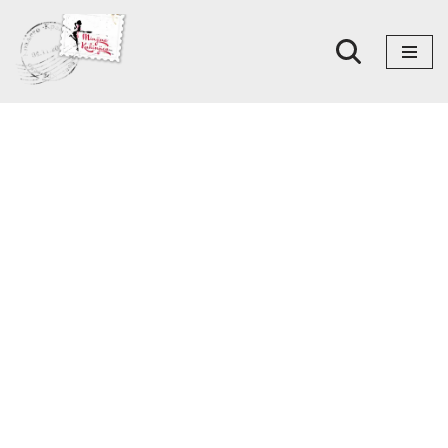
Skoči
na
sadržaj