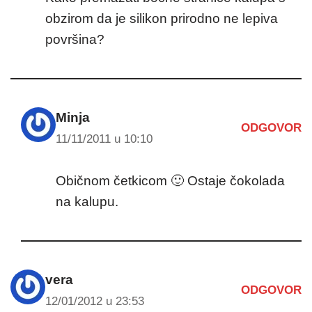
obzirom da je silikon prirodno ne lepiva
površina?
Minja
ODGOVOR
11/11/2011 u 10:10
Običnom četkicom 🙂 Ostaje čokolada
na kalupu.
vera
ODGOVOR
12/01/2012 u 23:53