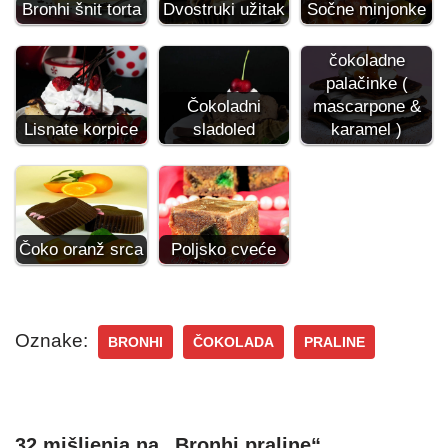
Bronhi šnit torta
Dvostruki užitak
Sočne minjonke
Američke
čokoladne
palačinke (
Čokoladni
mascarpone &
Lisnate korpice
sladoled
karamel )
Čoko oranž srca
Poljsko cveće
Oznake:
BRONHI
ČOKOLADA
PRALINE
32 mišljenja na „Bronhi praline“