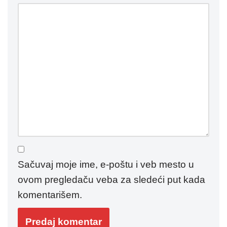
Sačuvaj moje ime, e-poštu i veb mesto u
ovom pregledaču veba za sledeći put kada
komentarišem.