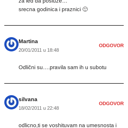
za led da posluze…
srecna godinica i praznici 🙂
Martina
ODGOVOR
20/01/2011 u 18:48
Odlični su….pravila sam ih u subotu
silvana
ODGOVOR
18/02/2011 u 22:48
odlicno,ti se voshituvam na umesnosta i