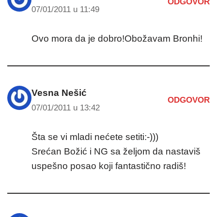
ODGOVOR
07/01/2011 u 11:49
Ovo mora da je dobro!Obožavam Bronhi!
Vesna Nešić
ODGOVOR
07/01/2011 u 13:42
Šta se vi mladi nećete setiti:-)))
Srećan Božić i NG sa željom da nastaviš
uspešno posao koji fantastično radiš!