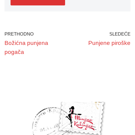
PRETHODNO
SLEDEĆE
Božićna punjena
Punjene piroške
pogača