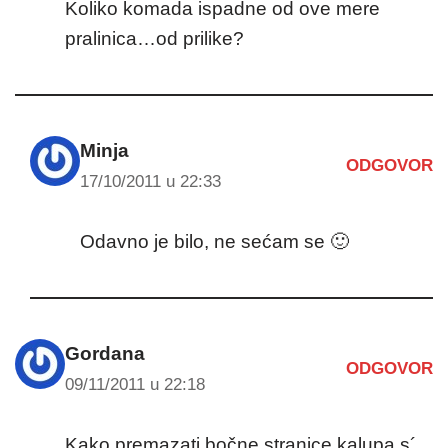
Koliko komada ispadne od ove mere
pralinica…od prilike?
Minja
ODGOVOR
17/10/2011 u 22:33
Odavno je bilo, ne sećam se 🙂
Gordana
ODGOVOR
09/11/2011 u 22:18
Kako premazati bočne stranice kalupa s´