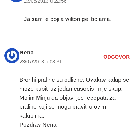
23/05/2013 u 22:56
Ja sam je bojila wílton gel bojama.
Nena
ODGOVOR
23/07/2013 u 08:31
Bronhi praline su odlicne. Ovakav kalup se
moze kupiti uz jedan casopis i nije skup.
Molim Minju da objavi jos recepata za
praline koji se mogu praviti u ovim
kalupima.
Pozdrav Nena