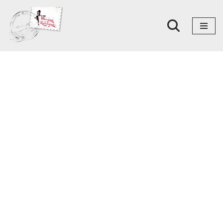
Skoči
na
sadržaj