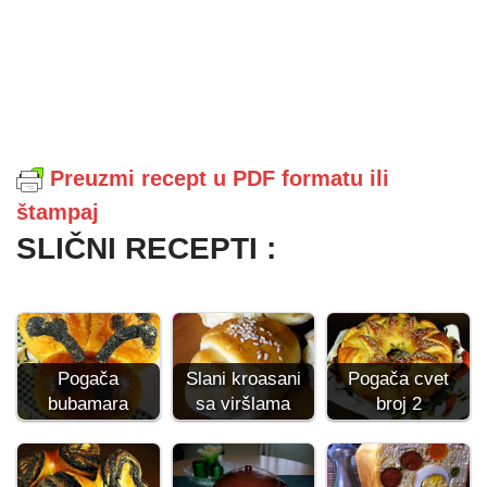
Preuzmi recept u PDF formatu ili
štampaj
SLIČNI RECEPTI :
Pogača
Slani kroasani
Pogača cvet
bubamara
sa viršlama
broj 2