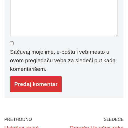
Sačuvaj moje ime, e-poštu i veb mesto u
ovom pregledaču veba za sledeći put kada
komentarišem.
PRETHODNO
SLEDEĆE
Uskršnji kolač
Pogača Uskršnji zeka