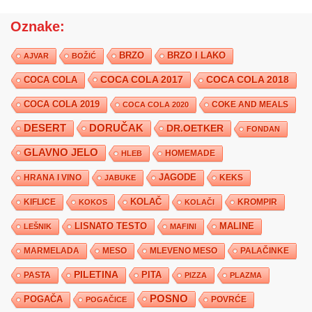
Oznake:
BRZO
BRZO I LAKO
AJVAR
BOŽIĆ
COCA COLA 2017
COCA COLA
COCA COLA 2018
COCA COLA 2019
COKE AND MEALS
COCA COLA 2020
DESERT
DORUČAK
DR.OETKER
FONDAN
GLAVNO JELO
HLEB
HOMEMADE
JAGODE
HRANA I VINO
KEKS
JABUKE
KIFLICE
KOLAČ
KROMPIR
KOKOS
KOLAČI
LISNATO TESTO
MALINE
LEŠNIK
MAFINI
MARMELADA
MESO
MLEVENO MESO
PALAČINKE
PILETINA
PITA
PASTA
PIZZA
PLAZMA
POSNO
POGAČA
POVRĆE
POGAČICE