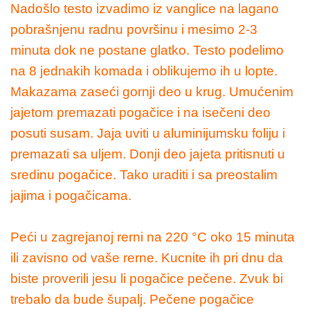
Nadošlo testo izvadimo iz vanglice na lagano
pobrašnjenu radnu površinu i mesimo 2-3
minuta dok ne postane glatko. Testo podelimo
na 8 jednakih komada i oblikujemo ih u lopte.
Makazama zaseći gornji deo u krug. Umućenim
jajetom premazati pogačice i na isečeni deo
posuti susam. Jaja uviti u aluminijumsku foliju i
premazati sa uljem. Donji deo jajeta pritisnuti u
sredinu pogačice. Tako uraditi i sa preostalim
jajima i pogačicama.
Peći u zagrejanoj rerni na 220 °C oko 15 minuta
ili zavisno od vaše rerne. Kucnite ih pri dnu da
biste proverili jesu li pogačice pečene. Zvuk bi
trebalo da bude šupalj. Pečene pogačice