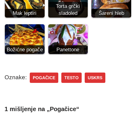
Torta grčki
Mak leptiri
sladoled
Šareni hleb
Božićne pogače
Panettone
Oznake:
POGAČICE
TESTO
USKRS
1 mišljenje na „Pogačice“