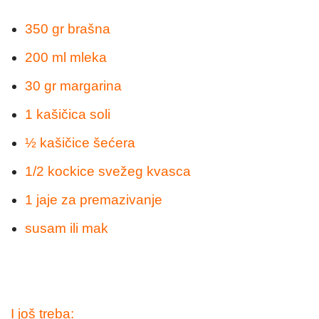
350 gr brašna
200 ml mleka
30 gr margarina
1 kašičica soli
½ kašičice šećera
1/2 kockice svežeg kvasca
1 jaje za premazivanje
susam ili mak
I još treba: