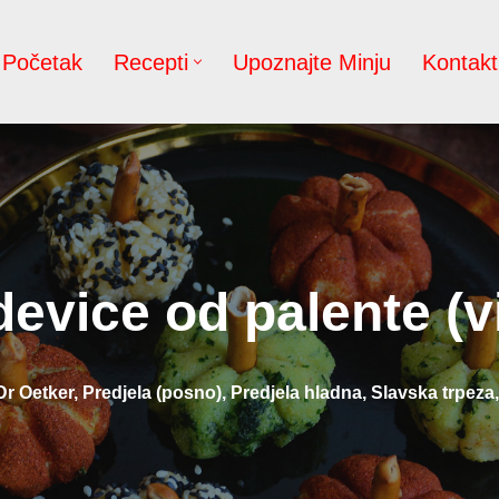
Početak
Recepti
Upoznajte Minju
Kontakt
evice od palente (v
Dr Oetker
,
Predjela (posno)
,
Predjela hladna
,
Slavska trpeza