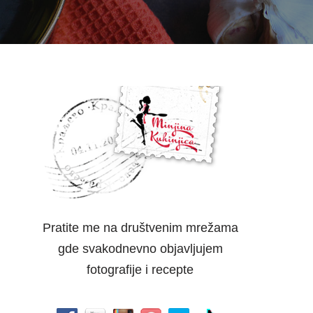
Pratite me na društvenim mrežama
gde svakodnevno objavljujem
fotografije i recepte