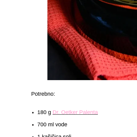
Potrebno:
180 g
Dr. Oetker Palenta
700 ml vode
1 kašičica soli