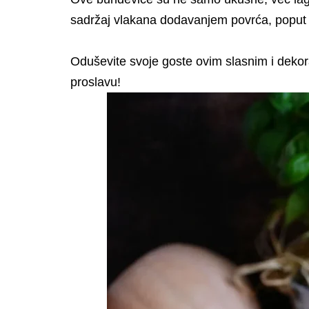
sadržaj vlakana dodavanjem povrća, poput
Oduševite svoje goste ovim slasnim i dekora
proslavu!