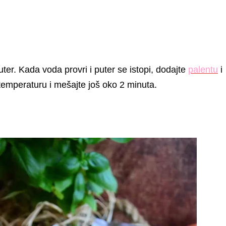
uter. Kada voda provri i puter se istopi, dodajte
palentu
i
temperaturu i mešajte još oko 2 minuta.