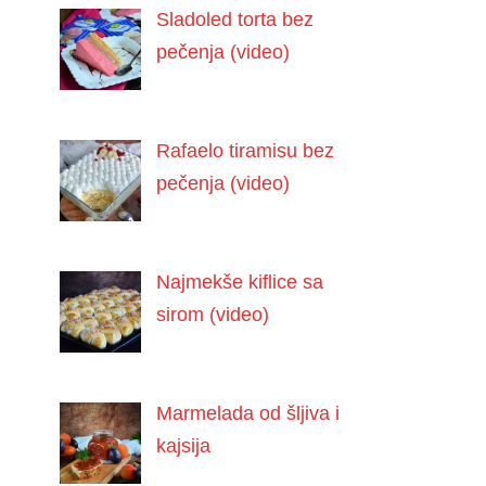
Sladoled torta bez
pečenja (video)
Rafaelo tiramisu bez
pečenja (video)
Najmekše kiflice sa
sirom (video)
Marmelada od šljiva i
kajsija