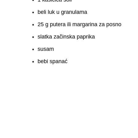
beli luk u granulama
25 g putera ili margarina za posno
slatka začinska paprika
susam
bebi spanać