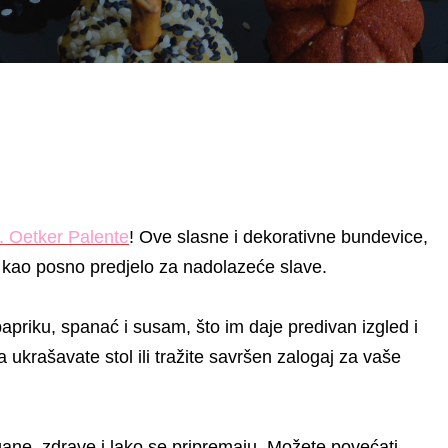
. Oetker Palente
! Ove slasne i dekorativne bundevice,
kao posno predjelo za nadolazeće slave.
priku, spanać i susam, što im daje predivan izgled i
a ukrašavate stol ili tražite savršen zalogaj za vaše
ne, zdrave i lako se pripremaju. Možete povećati