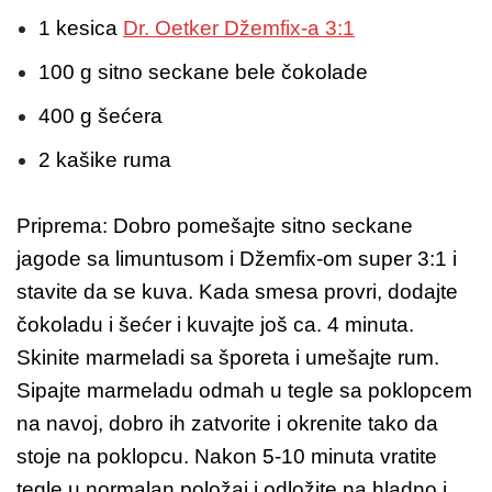
1 kesica
Dr. Oetker Džemfix-a 3:1
100 g sitno seckane bele čokolade
400 g šećera
2 kašike ruma
Priprema: Dobro pomešajte sitno seckane
jagode sa limuntusom i Džemfix-om super 3:1 i
stavite da se kuva. Kada smesa provri, dodajte
čokoladu i šećer i kuvajte još ca. 4 minuta.
Skinite marmeladi sa šporeta i umešajte rum.
Sipajte marmeladu odmah u tegle sa poklopcem
na navoj, dobro ih zatvorite i okrenite tako da
stoje na poklopcu. Nakon 5-10 minuta vratite
tegle u normalan položaj i odložite na hladno i