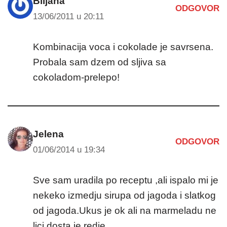
Biljana
ODGOVOR
13/06/2011 u 20:11
Kombinacija voca i cokolade je savrsena.
Probala sam dzem od sljiva sa
cokoladom-prelepo!
Jelena
ODGOVOR
01/06/2014 u 19:34
Sve sam uradila po receptu ,ali ispalo mi je
nekeko izmedju sirupa od jagoda i slatkog
od jagoda.Ukus je ok ali na marmeladu ne
lici dosta je redje.