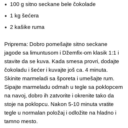
100 g sitno seckane bele čokolade
1 kg šećera
2 kašike ruma
Priprema: Dobro pomešajte sitno seckane
jagode sa limuntusom i Džemfix-om klasik 1:1 i
stavite da se kuva. Kada smesa provri, dodajte
čokoladu i šećer i kuvajte još ca. 4 minuta.
Skinite marmeladi sa šporeta i umešajte rum.
Sipajte marmeladu odmah u tegle sa poklopcem
na navoj, dobro ih zatvorite i okrenite tako da
stoje na poklopcu. Nakon 5-10 minuta vratite
tegle u normalan položaj i odložite na hladno i
tamno mesto.