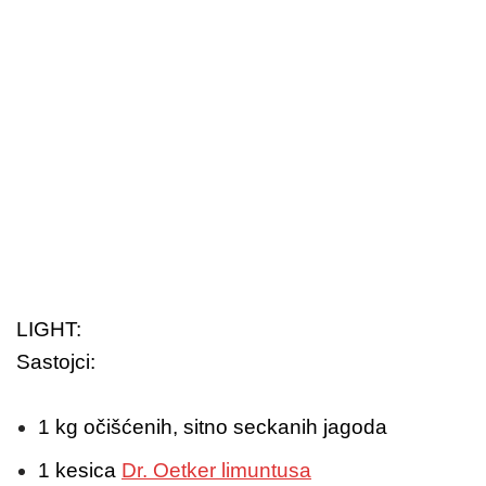
LIGHT:
Sastojci:
1 kg očišćenih, sitno seckanih jagoda
1 kesica
Dr. Oetker limuntusa