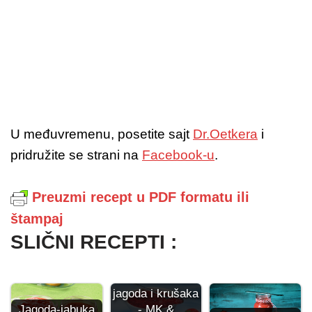
U međuvremenu, posetite sajt
Dr.Oetkera
i
pridružite se strani na
Facebook-u
.
Preuzmi recept u PDF formatu ili
štampaj
SLIČNI RECEPTI :
Marmelada od
jagoda i krušaka
Jagoda-jabuka
- MK &