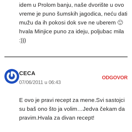
idem u Prolom banju, naše dvorište u ovo
vreme je puno šumskih jagodica, neću dati
mužu da ih pokosi dok sve ne uberem 🙂
hvala Minjice puno za ideju, poljubac mila
:)))
CECA
ODGOVOR
07/06/2011 u 06:43
E ovo je pravi recept za mene.Svi sastojci
su baš ono što ja volim…Jedva čekam da
pravim.Hvala za divan recept!