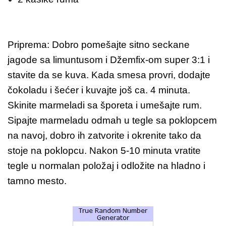
Priprema: Dobro pomešajte sitno seckane
jagode sa limuntusom i Džemfix-om super 3:1 i
stavite da se kuva. Kada smesa provri, dodajte
čokoladu i šećer i kuvajte još ca. 4 minuta.
Skinite marmeladi sa šporeta i umešajte rum.
Sipajte marmeladu odmah u tegle sa poklopcem
na navoj, dobro ih zatvorite i okrenite tako da
stoje na poklopcu. Nakon 5-10 minuta vratite
tegle u normalan položaj i odložite na hladno i
tamno mesto.