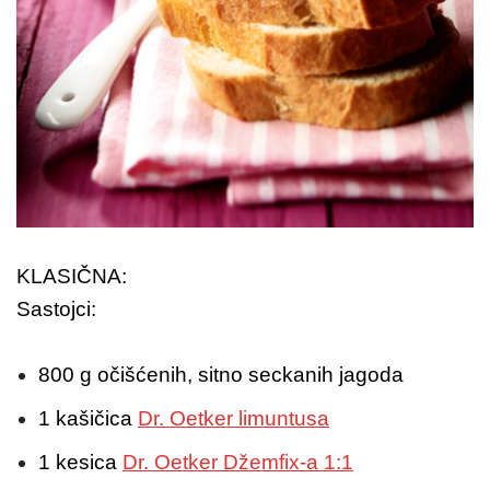
KLASIČNA:
Sastojci:
800 g očišćenih, sitno seckanih jagoda
1 kašičica
Dr. Oetker limuntusa
1 kesica
Dr. Oetker Džemfix-a 1:1