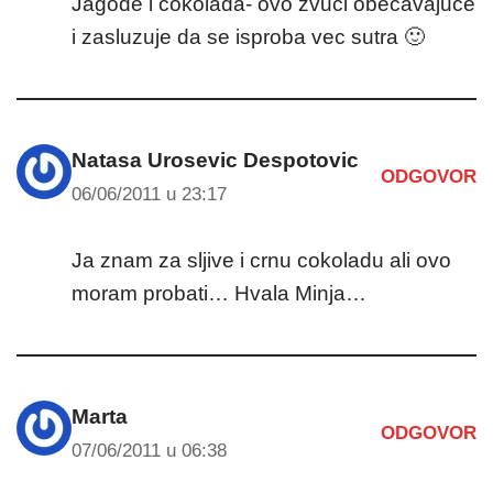
Jagode i cokolada- ovo zvuci obecavajuce
i zasluzuje da se isproba vec sutra 🙂
Natasa Urosevic Despotovic
ODGOVOR
06/06/2011 u 23:17
Ja znam za sljive i crnu cokoladu ali ovo
moram probati… Hvala Minja…
Marta
ODGOVOR
07/06/2011 u 06:38