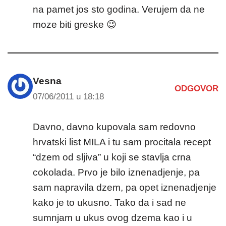
na pamet jos sto godina. Verujem da ne
moze biti greske 😉
Vesna
ODGOVOR
07/06/2011 u 18:18
Davno, davno kupovala sam redovno
hrvatski list MILA i tu sam procitala recept
“dzem od sljiva” u koji se stavlja crna
cokolada. Prvo je bilo iznenadjenje, pa
sam napravila dzem, pa opet iznenadjenje
kako je to ukusno. Tako da i sad ne
sumnjam u ukus ovog dzema kao i u