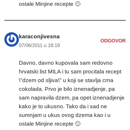
ostale Minjine recepte 🙂
karaconjivesna
ODGOVOR
07/06/2011 u 18:19
Davno, davno kupovala sam redovno
hrvatski list MILA i tu sam procitala recept
\"dzem od sljiva\" u koji se stavlja crna
cokolada. Prvo je bilo iznenadjenje, pa
sam napravila dzem, pa opet iznenadjenje
kako je to ukusno. Tako da i sad ne
sumnjam u ukus ovog dzema kao i u
ostale Minjine recepte 🙂