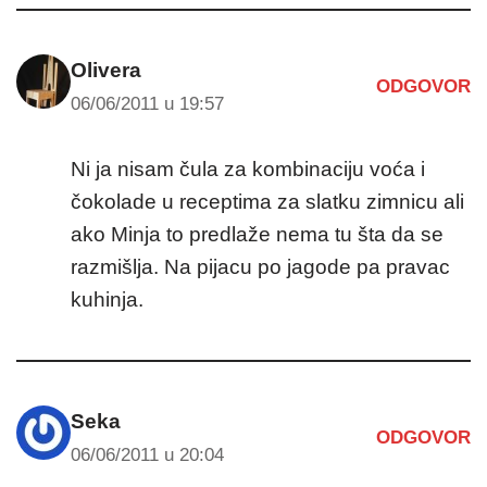
Olivera
ODGOVOR
06/06/2011 u 19:57
Ni ja nisam čula za kombinaciju voća i
čokolade u receptima za slatku zimnicu ali
ako Minja to predlaže nema tu šta da se
razmišlja. Na pijacu po jagode pa pravac
kuhinja.
Seka
ODGOVOR
06/06/2011 u 20:04