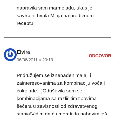
napravila sam marmeladu, ukus je
savrsen, hvala Minja na predivnom
receptu.
Elvira
ODGOVOR
06/06/2011 u 20:13
Pridružujem se iznenađenima ali i
zainteresovanima za kombinaciju voća i
čokolade.:-)Oduševila sam se
kombinacijama sa različitim tipovima
šećera u zavisnosti od zdravstvenog
stanja!Vidim da ću morati da nabavim još