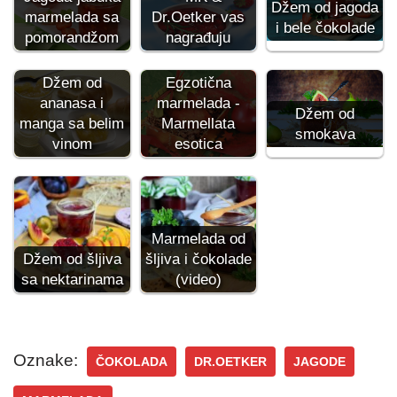
Džem od jagoda
marmelada sa
Dr.Oetker vas
i bele čokolade
pomorandžom
nagrađuju
Džem od
Egzotična
ananasa i
marmelada -
Džem od
manga sa belim
Marmellata
smokava
vinom
esotica
Marmelada od
Džem od šljiva
šljiva i čokolade
sa nektarinama
(video)
Oznake:
ČOKOLADA
DR.OETKER
JAGODE