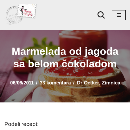
Skoči
na
sadržaj
Marmelada od jagoda
sa belom čokoladom
06/06/2011
33 komentara
Dr Oetker
,
Zimnica
Podeli recept: