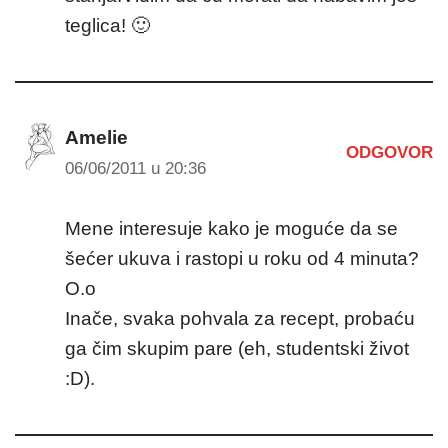
teglica! 🙂
Amelie
ODGOVOR
06/06/2011 u 20:36
Mene interesuje kako je moguće da se
šećer ukuva i rastopi u roku od 4 minuta?
O.o
Inače, svaka pohvala za recept, probaću
ga čim skupim pare (eh, studentski život
:D).