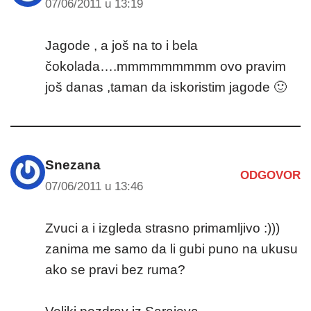
07/06/2011 u 13:19
Jagode , a još na to i bela
čokolada….mmmmmmmmm ovo pravim
još danas ,taman da iskoristim jagode 🙂
Snezana
ODGOVOR
07/06/2011 u 13:46
Zvuci a i izgleda strasno primamljivo :)))
zanima me samo da li gubi puno na ukusu
ako se pravi bez ruma?