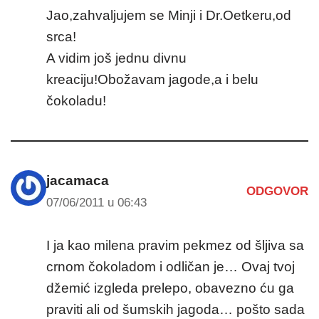
Jao,zahvaljujem se Minji i Dr.Oetkeru,od
srca!
A vidim još jednu divnu
kreaciju!Obožavam jagode,a i belu
čokoladu!
jacamaca
ODGOVOR
07/06/2011 u 06:43
I ja kao milena pravim pekmez od šljiva sa
crnom čokoladom i odličan je… Ovaj tvoj
džemić izgleda prelepo, obavezno ću ga
praviti ali od šumskih jagoda… pošto sada