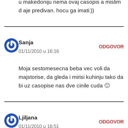
u makedoniju nema ovaj casopis a mislim
d aje predivan. hocu ga imati:))
Sanja
ODGOVOR
01/11/2010 u 16:16
Moja sestomesecna beba vec voli da
majstorise, da gleda i mirisi kuhinju tako da
bi uz casopise nas dve cinile cuda 🙂
Ljiljana
ODGOVOR
01/11/2010 u 16:51