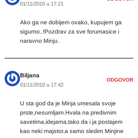
01/11/2010 u 17:21
Ako ga ne dobijem ovako, kupujem ga
sigurno..!Pozdrav za sve forumasice i
naravno Minju.
Biljana
ODGOVOR
01/11/2010 u 17:42
U sta god da je Minja umesala svoje
prste,nesumljam.Hvala na predivnim
savetima,idejama,tako da i ja postajem
kao neki majstor,a samo sledim Minjine