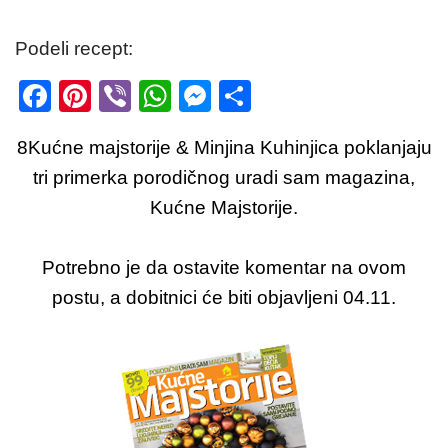
Podeli recept:
F
Pi
Vi
W
M
S
a
nt
b
h
e
h
8Kućne majstorije & Minjina Kuhinjica poklanjaju
c
er
er
at
ss
ar
tri primerka porodičnog uradi sam magazina,
e
e
s
e
e
Kućne Majstorije.
b
st
A
n
o
p
g
Potrebno je da ostavite komentar na ovom
o
p
er
postu, a dobitnici će biti objavljeni 04.11.
k