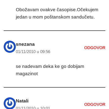
Obožavam ovakve časopise.Očekujem
jedan u mom poštanskom sandučetu.
snezana
ODGOVOR
01/11/2010 u 09:56
se nadevam deka ke go dobijam
magazinot
Natali
ODGOVOR
01/11/2010 u 10:01