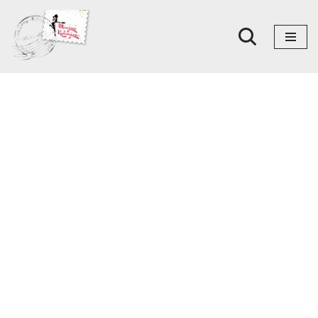
Skoči
na
sadržaj