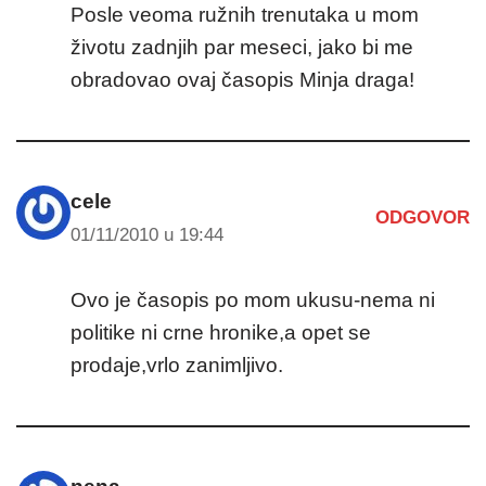
Posle veoma ružnih trenutaka u mom
životu zadnjih par meseci, jako bi me
obradovao ovaj časopis Minja draga!
cele
ODGOVOR
01/11/2010 u 19:44
Ovo je časopis po mom ukusu-nema ni
politike ni crne hronike,a opet se
prodaje,vrlo zanimljivo.