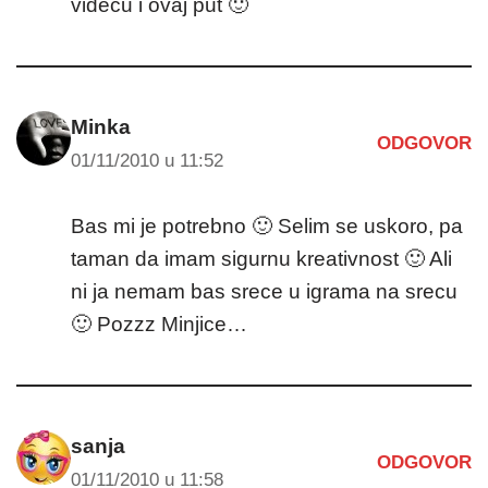
videcu i ovaj put 🙂
Minka
ODGOVOR
01/11/2010 u 11:52
Bas mi je potrebno 🙂 Selim se uskoro, pa
taman da imam sigurnu kreativnost 🙂 Ali
ni ja nemam bas srece u igrama na srecu
🙂 Pozzz Minjice…
sanja
ODGOVOR
01/11/2010 u 11:58