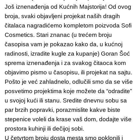
Još iznenađenja od Kućnih Majstorija! Od ovog
broja, svaki objavljeni projekat naših dragih
čitalaca nagradićemo kompletom poizvoda Sofi
Cosmetics. Stari znanac (u trećem broju
časopisa vam je pokazao kako da, u kućnoj
radinosti, izradite kugle za kupanje) Goran Šoć
sprema iznenađenja i za svakog čitaoca kom
objavimo pismo u časopisu, ili projekat na sajtu.
Pošto je već zahladnelo, odlučili smo da se više
posvetimo projektima koje možete da “odradite”
u svojoj kući ili stanu. Sredite dnevnu sobu sa
par brzih popravki, porazmislite kakve biste
stepenice voleli da krase vaš dom, dodajte više
prostora kuhinji ili dečijoj sobi.
U četvrtom broju dosta mesta smo poklonili i