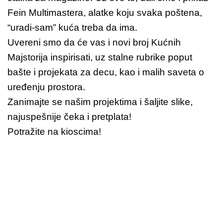
Fein Multimastera, alatke koju svaka poštena,
“uradi-sam” kuća treba da ima.
Uvereni smo da će vas i novi broj Kućnih
Majstorija inspirisati, uz stalne rubrike poput
bašte i projekata za decu, kao i malih saveta o
uređenju prostora.
Zanimajte se našim projektima i šaljite slike,
najuspešnije čeka i pretplata!
Potražite na kioscima!