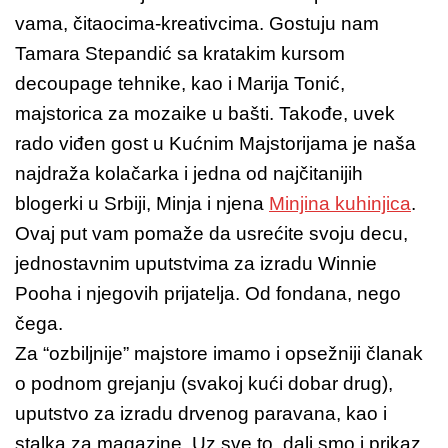
vama, čitaocima-kreativcima. Gostuju nam
Tamara Stepandić sa kratakim kursom
decoupage tehnike, kao i Marija Tonić,
majstorica za mozaike u bašti. Takođe, uvek
rado viđen gost u Kućnim Majstorijama je naša
najdraža kolačarka i jedna od najčitanijih
blogerki u Srbiji, Minja i njena
Minjina kuhinjica
.
Ovaj put vam pomaže da usrećite svoju decu,
jednostavnim uputstvima za izradu Winnie
Pooha i njegovih prijatelja. Od fondana, nego
čega.
Za “ozbiljnije” majstore imamo i opsežniji članak
o podnom grejanju (svakoj kući dobar drug),
uputstvo za izradu drvenog paravana, kao i
stalka za magazine. Uz sve to, dali smo i prikaz