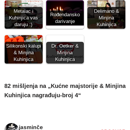
Metalac i
Delimano &
Rođendansko
Kuhinjica vas
Minjina
darivanje
daruju :)
Kuhinjica
Silikonski kalupi
Dr. Oetker &
& Minjina
Minjina
Kuhinjica
Kuhinjica
82 mišljenja na „Kućne majstorije & Minjina
Kuhinjica nagrađuju-broj 4“
jasminče