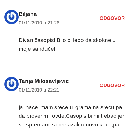
Biljana
ODGOVOR
01/11/2010 u 21:28
Divan časopis! Bilo bi lepo da skokne u
moje sanduče!
Tanja Milosavljevic
ODGOVOR
01/11/2010 u 22:21
ja inace imam srece u igrama na srecu,pa
da proverim i ovde.Casopis bi mi trebao jer
se spremam za prelazak u novu kucu,pa