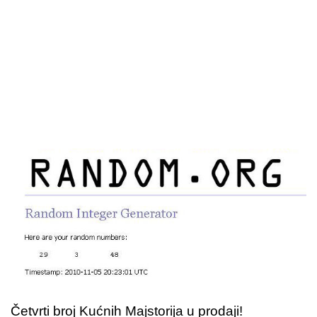
Četvrti broj Kućnih Majstorija u prodaji!