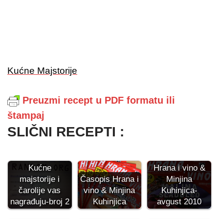
Kućne Majstorije
Preuzmi recept u PDF formatu ili
štampaj
SLIČNI RECEPTI :
Kućne
Hrana i vino &
majstorije i
Časopis Hrana i
Minjina
čarolije vas
vino & Minjina
Kuhinjica-
nagrađuju-broj 2
Kuhinjica
avgust 2010