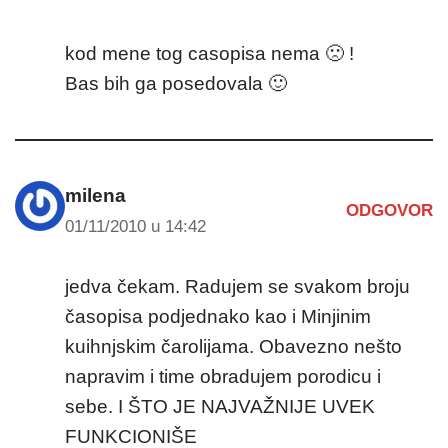
kod mene tog casopisa nema 🙁 !
Bas bih ga posedovala 🙂
milena
ODGOVOR
01/11/2010 u 14:42
jedva čekam. Radujem se svakom broju
časopisa podjednako kao i Minjinim
kuihnjskim čarolijama. Obavezno nešto
napravim i time obradujem porodicu i
sebe. I ŠTO JE NAJVAŽNIJE UVEK
FUNKCIONIŠE