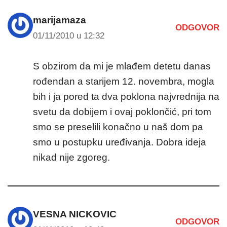
marijamaza
ODGOVOR
01/11/2010 u 12:32
S obzirom da mi je mlađem detetu danas
rođendan a starijem 12. novembra, mogla
bih i ja pored ta dva poklona najvrednija na
svetu da dobijem i ovaj poklončić, pri tom
smo se preselili konačno u naš dom pa
smo u postupku uređivanja. Dobra ideja
nikad nije zgoreg.
VESNA NICKOVIC
ODGOVOR