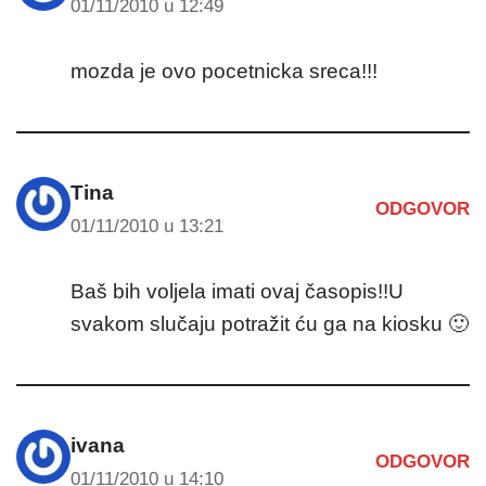
01/11/2010 u 12:49
mozda je ovo pocetnicka sreca!!!
Tina
ODGOVOR
01/11/2010 u 13:21
Baš bih voljela imati ovaj časopis!!U
svakom slučaju potražit ću ga na kiosku 🙂
ivana
ODGOVOR
01/11/2010 u 14:10