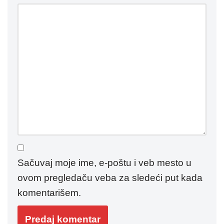
Sačuvaj moje ime, e-poštu i veb mesto u
ovom pregledaču veba za sledeći put kada
komentarišem.