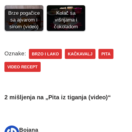
Brze pogačice
Kolač sa
sa ajvarom i
višnjama i
sirom (video)
čokoladom
Oznake:
BRZO I LAKO
KAČKAVALJ
PITA
VIDEO RECEPT
2 mišljenja na „Pita iz tiganja (video)“
Bojana