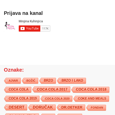
Prijava na kanal
Oznake:
BRZO
BRZO I LAKO
AJVAR
BOŽIĆ
COCA COLA 2017
COCA COLA
COCA COLA 2018
COCA COLA 2019
COKE AND MEALS
COCA COLA 2020
DESERT
DORUČAK
DR.OETKER
FONDAN