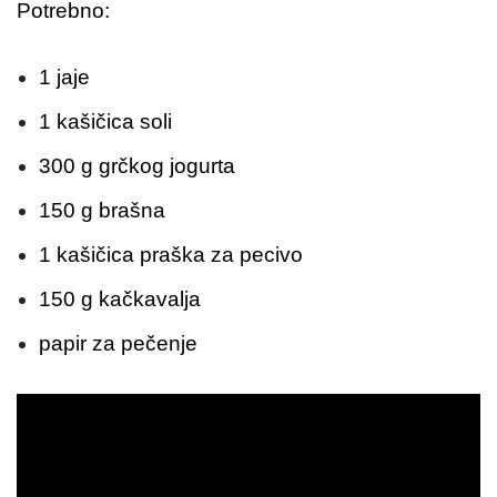
Potrebno:
1 jaje
1 kašičica soli
300 g grčkog jogurta
150 g brašna
1 kašičica praška za pecivo
150 g kačkavalja
papir za pečenje