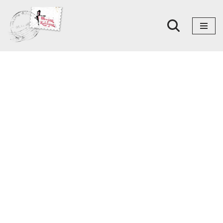
Skoči
na
sadržaj