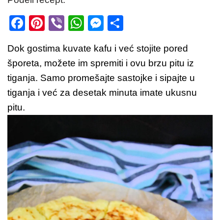
F
Pi
Vi
W
M
S
a
nt
b
h
e
h
Dok gostima kuvate kafu i već stojite pored
c
er
er
at
ss
ar
šporeta, možete im spremiti i ovu brzu pitu iz
e
e
s
e
e
tiganja. Samo promešajte sastojke i sipajte u
b
st
A
n
tiganja i već za desetak minuta imate ukusnu
o
p
g
pitu.
o
p
er
k