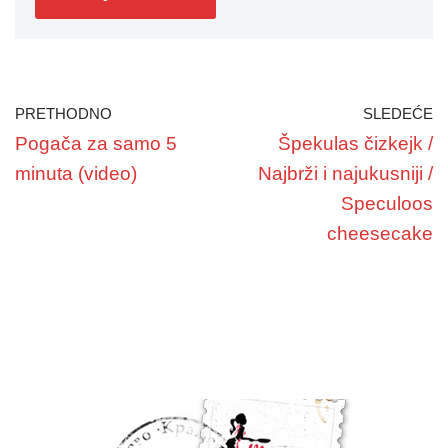
PRETHODNO
SLEDEĆE
Pogača za samo 5
Špekulas čizkejk /
minuta (video)
Najbrži i najukusniji /
Speculoos
cheesecake