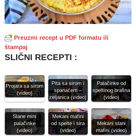
Preuzmi recept u PDF formatu ili
štampaj
SLIČNI RECEPTI :
Pita sa sirom i
Palačinke od
Projara sa sirom
spanaćem –
speltinog brašna
(video)
zeljanica (video)
(video)
Slane mini
Mekani mafini
palačinke
Mekani slani
od spelte i sira
(video)
mafini (video)
(video)