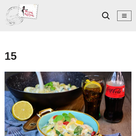
Skoči
na
sadržaj
15