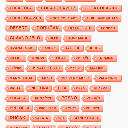
COCA COLA 2017
COCA COLA
COCA COLA 2018
COCA COLA 2019
COKE AND MEALS
COCA COLA 2020
DESERT
DORUČAK
DR.OETKER
FONDAN
GLAVNO JELO
HLEB
HOMEMADE
JAGODE
HRANA I VINO
KEKS
JABUKE
KIFLICE
KOLAČ
KROMPIR
KOKOS
KOLAČI
LISNATO TESTO
MALINE
LEŠNIK
MAFINI
MARMELADA
MESO
MLEVENO MESO
PALAČINKE
PILETINA
PITA
PASTA
PIZZA
PLAZMA
POSNO
POGAČA
POVRĆE
POGAČICE
PREDJELA
PROLETER
ROLAT
ROLNICE
RUČAK
SIR
SITNI KOLAČI
SALATA