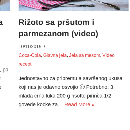
a
Rižoto sa pršutom i
parmezanom (video)
10/11/2019
Coca-Cola
,
Glavna jela
,
Jela sa mesom
,
Video
recepti
, pa
t
Jednostavno za pripremu a savršenog ukusa
e
koji nas je odavno osvojio 🙂 Potrebno: 3
mlada crna luka 200 g risotto pirinča 1/2
goveđe kocke za…
Read More »