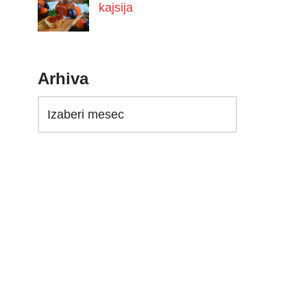
kajsija
Arhiva