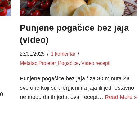
Punjene pogačice bez jaja
(video)
23/01/2025
1 komentar
Metalac Proleter
,
Pogačice
,
Video recepti
Punjene pogačice bez jaja / za 30 minuta Za
sve one koji su alergični na jaja ili jednostavno
30
ne mogu da ih jedu, ovaj recept…
Read More »