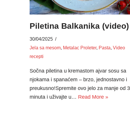
Piletina Balkanika (video)
30/04/2025
Jela sa mesom
,
Metalac Proleter
,
Pasta
,
Video
recepti
Sočna piletina u kremastom ajvar sosu sa
njokama i spanaćem – brzo, jednostavno i
preukusno!Spremite ovo jelo za manje od 
minuta i uživajte u…
Read More »