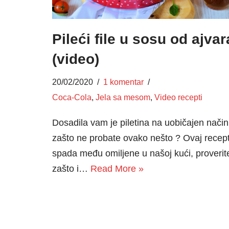
Pileći file u sosu od ajvar
(video)
20/02/2020
1 komentar
Coca-Cola
,
Jela sa mesom
,
Video recepti
Dosadila vam je piletina na uobičajen način
zašto ne probate ovako nešto ? Ovaj recep
spada među omiljene u našoj kući, proverit
zašto i…
Read More »