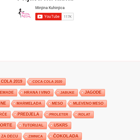
 COLA 2019
COCA COLA 2020
JAGODE
HRANA I VINO
EMADE
JABUKE
INE
MARMELADA
MESO
MLEVENO MESO
PREDJELA
RĆE
PROLETER
ROLAT
TORTE
USKRS
TUTORIJAL
ČOKOLADA
ZA DECU
ZIMNICA