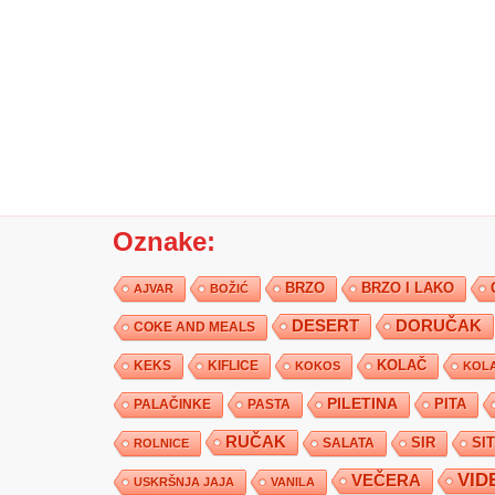
Oznake:
BRZO
BRZO I LAKO
AJVAR
BOŽIĆ
DESERT
DORUČAK
COKE AND MEALS
KEKS
KIFLICE
KOLAČ
KOKOS
KOLA
PILETINA
PITA
PALAČINKE
PASTA
RUČAK
SIR
SI
SALATA
ROLNICE
VID
VEČERA
USKRŠNJA JAJA
VANILA