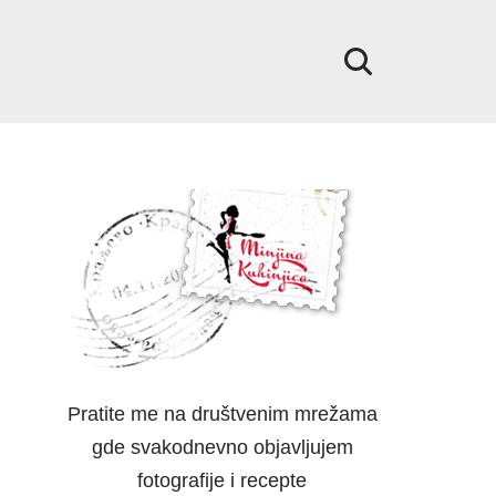
Pratite me na društvenim mrežama
gde svakodnevno objavljujem
fotografije i recepte