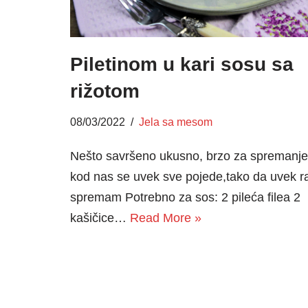
Piletinom u kari sosu sa
rižotom
08/03/2022
Jela sa mesom
Nešto savršeno ukusno, brzo za spremanje
kod nas se uvek sve pojede,tako da uvek r
spremam Potrebno za sos: 2 pileća filea 2
kašičice…
Read More »