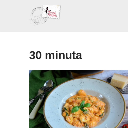
Skoči
na
sadržaj
30 minuta