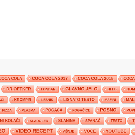
COCA COLA 2017
COCA COLA
COCA COLA 2018
COCA
DR.OETKER
GLAVNO JELO
FONDAN
HLEB
HOM
KROMPIR
LISNATO TESTO
MAL
ČI
LEŠNIK
MAFINI
POSNO
POGAČA
POV
PIZZA
PLAZMA
POGAČICE
TNI KOLAČI
SLANINA
SPANAĆ
TESTO
SLADOLED
EO
VIDEO RECEPT
YOUTUBE
VOĆE
VIŠNJE