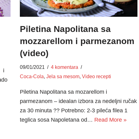
Piletina Napolitana sa
mozzarellom i parmezanom
(video)
09/01/2021
4 komentara
 i
Coca-Cola
,
Jela sa mesom
,
Video recepti
ado
Piletina Napolitana sa mozarellom i
parmezanom – idealan izbora za nedeljni ručak
za 30 minuta ?? Potrebno: 2-3 pileća filea 1
teglica sosa Napoletana od…
Read More »