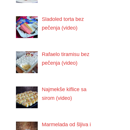
Sladoled torta bez
pečenja (video)
Rafaelo tiramisu bez
pečenja (video)
Najmekše kiflice sa
sirom (video)
Marmelada od šljiva i