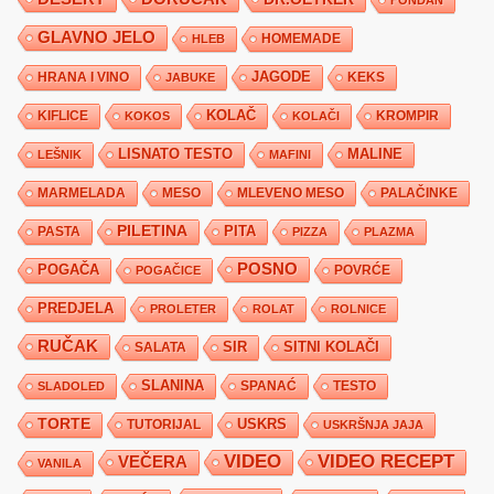
GLAVNO JELO
HLEB
HOMEMADE
JAGODE
HRANA I VINO
KEKS
JABUKE
KIFLICE
KOLAČ
KROMPIR
KOKOS
KOLAČI
LISNATO TESTO
MALINE
LEŠNIK
MAFINI
MARMELADA
MESO
MLEVENO MESO
PALAČINKE
PILETINA
PITA
PASTA
PIZZA
PLAZMA
POSNO
POGAČA
POVRĆE
POGAČICE
PREDJELA
PROLETER
ROLAT
ROLNICE
RUČAK
SIR
SITNI KOLAČI
SALATA
SLANINA
SPANAĆ
TESTO
SLADOLED
TORTE
USKRS
TUTORIJAL
USKRŠNJA JAJA
VIDEO
VIDEO RECEPT
VEČERA
VANILA