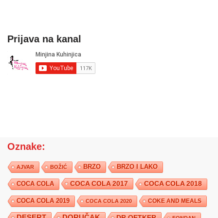
Prijava na kanal
Oznake:
BRZO
BRZO I LAKO
AJVAR
BOŽIĆ
COCA COLA 2017
COCA COLA
COCA COLA 2018
COCA COLA 2019
COKE AND MEALS
COCA COLA 2020
DESERT
DORUČAK
DR.OETKER
FONDAN