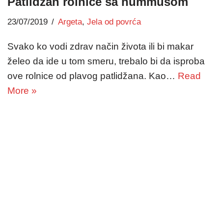
Patlidžan rolnice sa hummusom
23/07/2019
Argeta
,
Jela od povrća
Svako ko vodi zdrav način života ili bi makar
želeo da ide u tom smeru, trebalo bi da isproba
ove rolnice od plavog patlidžana. Kao…
Read
More »