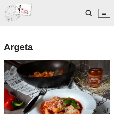
Skoči
na
sadržaj
Argeta