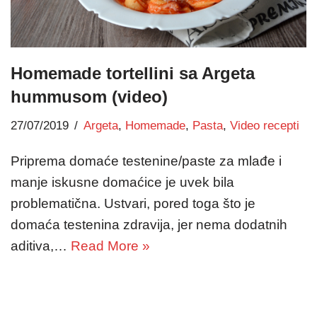
Homemade tortellini sa Argeta
hummusom (video)
27/07/2019
Argeta
,
Homemade
,
Pasta
,
Video recepti
Priprema domaće testenine/paste za mlađe i
manje iskusne domaćice je uvek bila
problematična. Ustvari, pored toga što je
domaća testenina zdravija, jer nema dodatnih
aditiva,…
Read More »