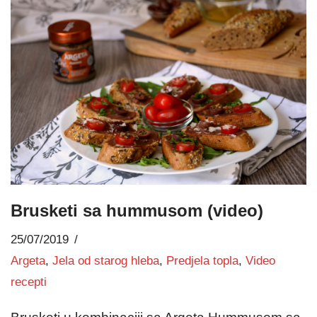
Brusketi sa hummusom (video)
25/07/2019
Argeta
,
Jela od starog hleba
,
Predjela topla
,
Video
recepti