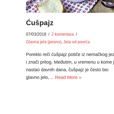
Ćušpajz
07/03/2018
2 komentara
Glavna jela (posno)
,
Jela od povrća
Poreklo reči ćušpajz potiče iz nemačkog je
i znači prilog. Međutim, u vremenu u kome 
nastao davnih dana, čušpajz je često bio
glavno jelo,…
Read More »