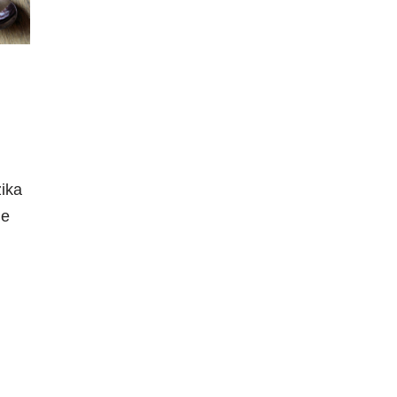
zika
je