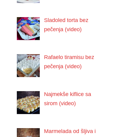
Sladoled torta bez
pečenja (video)
Rafaelo tiramisu bez
pečenja (video)
Najmekše kiflice sa
sirom (video)
Marmelada od šljiva i