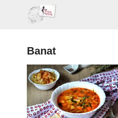
Skoči
na
sadržaj
Banat