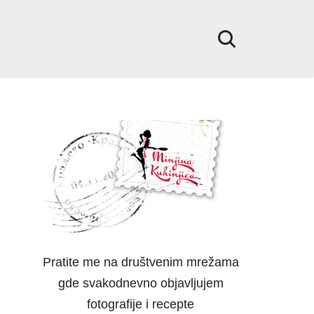
Pratite me na društvenim mrežama
gde svakodnevno objavljujem
fotografije i recepte