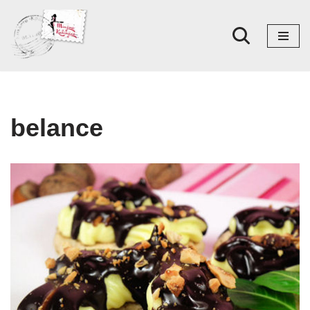
Skoči
na
sadržaj
belance