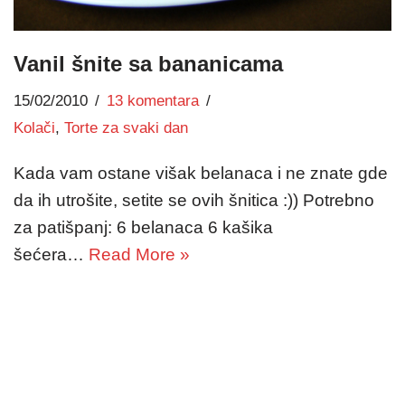
Vanil šnite sa bananicama
15/02/2010
13 komentara
Kolači
,
Torte za svaki dan
Kada vam ostane višak belanaca i ne znate gde
da ih utrošite, setite se ovih šnitica :)) Potrebno
za patišpanj: 6 belanaca 6 kašika
šećera…
Read More »