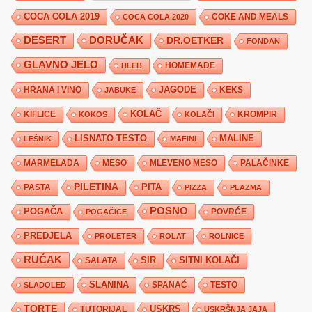
COCA COLA 2019
COKE AND MEALS
COCA COLA 2020
DESERT
DORUČAK
DR.OETKER
FONDAN
GLAVNO JELO
HLEB
HOMEMADE
JAGODE
HRANA I VINO
KEKS
JABUKE
KIFLICE
KOLAČ
KROMPIR
KOKOS
KOLAČI
LISNATO TESTO
MALINE
LEŠNIK
MAFINI
MARMELADA
MESO
MLEVENO MESO
PALAČINKE
PILETINA
PITA
PASTA
PIZZA
PLAZMA
POSNO
POGAČA
POVRĆE
POGAČICE
PREDJELA
PROLETER
ROLAT
ROLNICE
RUČAK
SIR
SITNI KOLAČI
SALATA
SLANINA
SPANAĆ
TESTO
SLADOLED
TORTE
USKRS
TUTORIJAL
USKRŠNJA JAJA