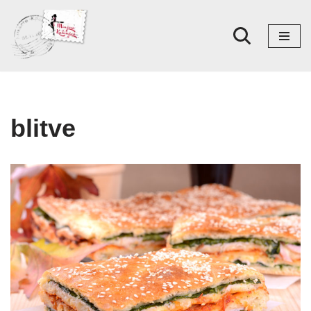
Skoči
na
sadržaj
blitve