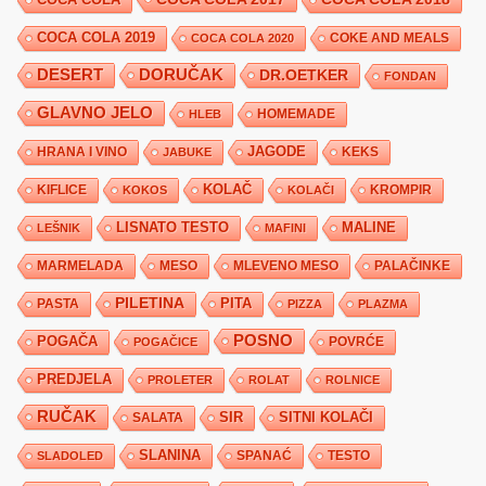
COCA COLA 2019
COKE AND MEALS
COCA COLA 2020
DESERT
DORUČAK
DR.OETKER
FONDAN
GLAVNO JELO
HLEB
HOMEMADE
JAGODE
HRANA I VINO
KEKS
JABUKE
KIFLICE
KOLAČ
KROMPIR
KOKOS
KOLAČI
LISNATO TESTO
MALINE
LEŠNIK
MAFINI
MARMELADA
MESO
MLEVENO MESO
PALAČINKE
PILETINA
PITA
PASTA
PIZZA
PLAZMA
POSNO
POGAČA
POVRĆE
POGAČICE
PREDJELA
PROLETER
ROLAT
ROLNICE
RUČAK
SIR
SITNI KOLAČI
SALATA
SLANINA
SPANAĆ
TESTO
SLADOLED