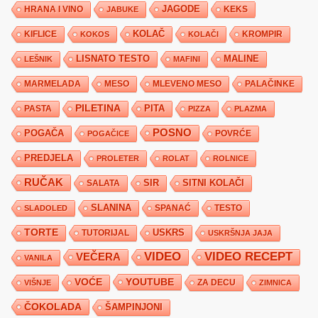
JAGODE
HRANA I VINO
KEKS
JABUKE
KIFLICE
KOLAČ
KROMPIR
KOKOS
KOLAČI
LISNATO TESTO
MALINE
LEŠNIK
MAFINI
MARMELADA
MESO
MLEVENO MESO
PALAČINKE
PILETINA
PITA
PASTA
PIZZA
PLAZMA
POSNO
POGAČA
POVRĆE
POGAČICE
PREDJELA
PROLETER
ROLAT
ROLNICE
RUČAK
SIR
SITNI KOLAČI
SALATA
SLANINA
SPANAĆ
TESTO
SLADOLED
TORTE
USKRS
TUTORIJAL
USKRŠNJA JAJA
VIDEO
VIDEO RECEPT
VEČERA
VANILA
YOUTUBE
VOĆE
ZA DECU
VIŠNJE
ZIMNICA
ČOKOLADA
ŠAMPINJONI