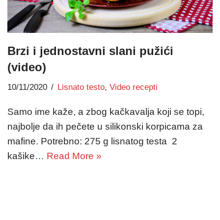
Brzi i jednostavni slani pužići
(video)
10/11/2020
Lisnato testo
,
Video recepti
Samo ime kaže, a zbog kačkavalja koji se topi,
najbolje da ih pečete u silikonski korpicama za
mafine. Potrebno: 275 g lisnatog testa 2
kašike…
Read More »