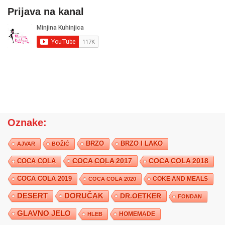
Prijava na kanal
Oznake:
BRZO
BRZO I LAKO
AJVAR
BOŽIĆ
COCA COLA 2017
COCA COLA
COCA COLA 2018
COCA COLA 2019
COKE AND MEALS
COCA COLA 2020
DESERT
DORUČAK
DR.OETKER
FONDAN
GLAVNO JELO
HLEB
HOMEMADE