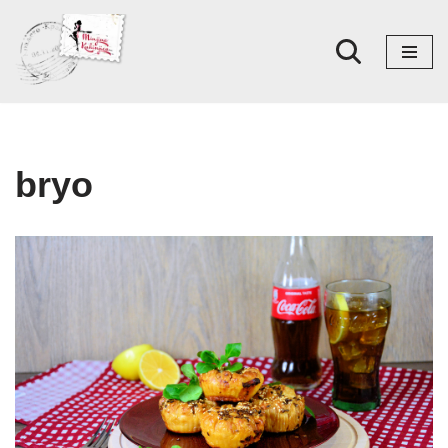
Skoči
na
sadržaj
bryo