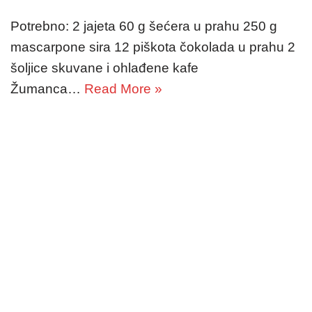
Potrebno: 2 jajeta 60 g šećera u prahu 250 g
mascarpone sira 12 piškota čokolada u prahu 2
šoljice skuvane i ohlađene kafe
Žumanca…
Read More »