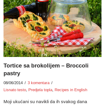
Tortice sa brokolijem – Broccoli
pastry
08/06/2014
3 komentara
Lisnato testo
,
Predjela topla
,
Recipes in English
Moji ukućani su navikli da ih svakog dana