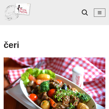
Skoči
na
sadržaj
čeri