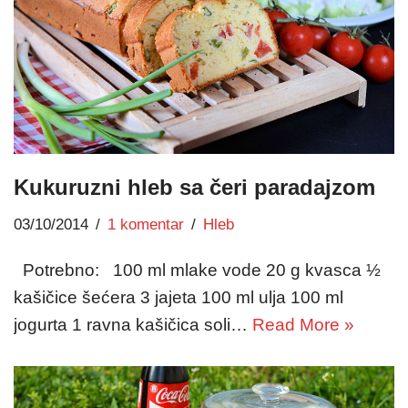
Kukuruzni hleb sa čeri paradajzom
03/10/2014
1 komentar
Hleb
Potrebno: 100 ml mlake vode 20 g kvasca ½
kašičice šećera 3 jajeta 100 ml ulja 100 ml
jogurta 1 ravna kašičica soli…
Read More »