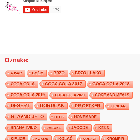
Oznake:
BRZO
BRZO I LAKO
AJVAR
BOŽIĆ
COCA COLA 2017
COCA COLA
COCA COLA 2018
COCA COLA 2019
COKE AND MEALS
COCA COLA 2020
DESERT
DORUČAK
DR.OETKER
FONDAN
GLAVNO JELO
HLEB
HOMEMADE
JAGODE
HRANA I VINO
KEKS
JABUKE
KIFLICE
KOLAČ
KROMPIR
KOKOS
KOLAČI