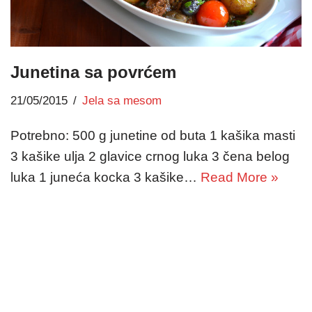
Junetina sa povrćem
21/05/2015
Jela sa mesom
Potrebno: 500 g junetine od buta 1 kašika masti
3 kašike ulja 2 glavice crnog luka 3 čena belog
luka 1 juneća kocka 3 kašike…
Read More »