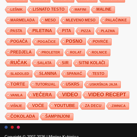
LISNATO TESTO
MALINE
LEŠNIK
MAFINI
MARMELADA
MESO
MLEVENO MESO
PALAČINKE
PILETINA
PITA
PASTA
PIZZA
PLAZMA
POSNO
POGAČA
POVRĆE
POGAČICE
PREDJELA
PROLETER
ROLAT
ROLNICE
RUČAK
SIR
SITNI KOLAČI
SALATA
SLANINA
SPANAĆ
TESTO
SLADOLED
TORTE
USKRS
TUTORIJAL
USKRŠNJA JAJA
VIDEO
VIDEO RECEPT
VEČERA
VANILA
YOUTUBE
VOĆE
ZA DECU
VIŠNJE
ZIMNICA
ČOKOLADA
ŠAMPINJONI
Copyright © 2007-2026
|
Minjina Kuhinjica