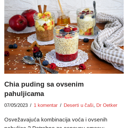
Chia puding sa ovsenim
pahuljicama
07/05/2023
1 komentar
Deserti u čaši
,
Dr Oetker
Osvežavajuća kombinacija voća i ovsenih