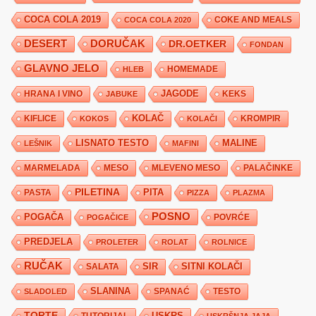
COCA COLA 2019
COKE AND MEALS
COCA COLA 2020
DESERT
DORUČAK
DR.OETKER
FONDAN
GLAVNO JELO
HLEB
HOMEMADE
JAGODE
HRANA I VINO
KEKS
JABUKE
KIFLICE
KOLAČ
KROMPIR
KOKOS
KOLAČI
LISNATO TESTO
MALINE
LEŠNIK
MAFINI
MARMELADA
MESO
MLEVENO MESO
PALAČINKE
PILETINA
PITA
PASTA
PIZZA
PLAZMA
POSNO
POGAČA
POVRĆE
POGAČICE
PREDJELA
PROLETER
ROLAT
ROLNICE
RUČAK
SIR
SITNI KOLAČI
SALATA
SLANINA
SPANAĆ
TESTO
SLADOLED
TORTE
USKRS
TUTORIJAL
USKRŠNJA JAJA