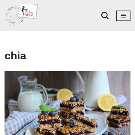
Skoči
na
sadržaj
chia