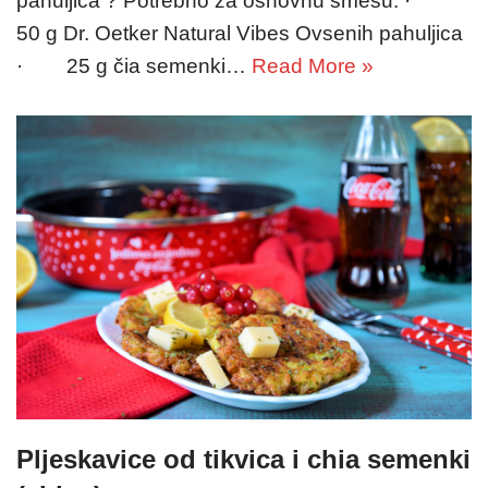
pahuljica ? Potrebno za osnovnu smesu: ·
50 g Dr. Oetker Natural Vibes Ovsenih pahuljica
· 25 g čia semenki…
Read More »
Pljeskavice od tikvica i chia semenki