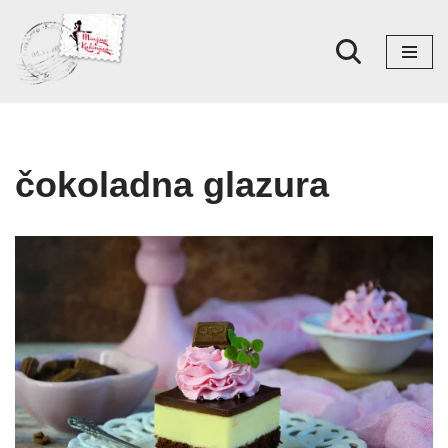
Skoči
na
sadržaj
čokoladna glazura