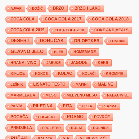
BRZO
BRZO I LAKO
AJVAR
BOŽIĆ
COCA COLA 2017
COCA COLA
COCA COLA 2018
COCA COLA 2019
COKE AND MEALS
COCA COLA 2020
DESERT
DORUČAK
DR.OETKER
FONDAN
GLAVNO JELO
HLEB
HOMEMADE
JAGODE
HRANA I VINO
KEKS
JABUKE
KIFLICE
KOLAČ
KROMPIR
KOKOS
KOLAČI
LISNATO TESTO
MALINE
LEŠNIK
MAFINI
MARMELADA
MESO
MLEVENO MESO
PALAČINKE
PILETINA
PITA
PASTA
PIZZA
PLAZMA
POSNO
POGAČA
POVRĆE
POGAČICE
PREDJELA
PROLETER
ROLAT
ROLNICE
RUČAK
SIR
SITNI KOLAČI
SALATA