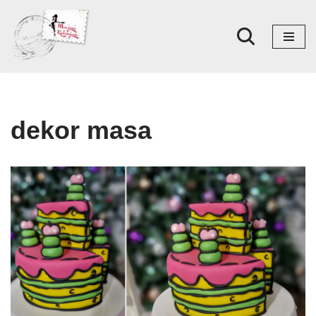
Skoči
na
sadržaj
dekor masa