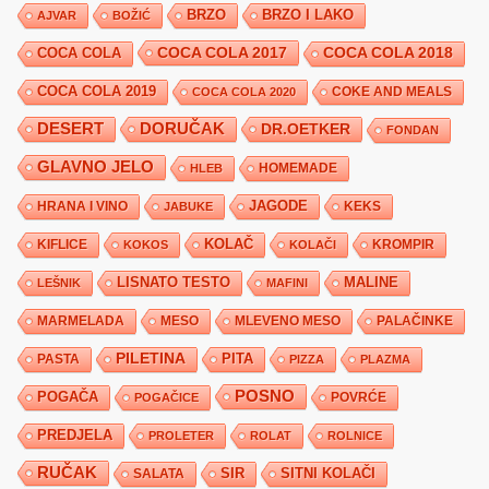
BRZO
BRZO I LAKO
AJVAR
BOŽIĆ
COCA COLA 2017
COCA COLA
COCA COLA 2018
COCA COLA 2019
COKE AND MEALS
COCA COLA 2020
DESERT
DORUČAK
DR.OETKER
FONDAN
GLAVNO JELO
HLEB
HOMEMADE
JAGODE
HRANA I VINO
KEKS
JABUKE
KIFLICE
KOLAČ
KROMPIR
KOKOS
KOLAČI
LISNATO TESTO
MALINE
LEŠNIK
MAFINI
MARMELADA
MESO
MLEVENO MESO
PALAČINKE
PILETINA
PITA
PASTA
PIZZA
PLAZMA
POSNO
POGAČA
POVRĆE
POGAČICE
PREDJELA
PROLETER
ROLAT
ROLNICE
RUČAK
SIR
SITNI KOLAČI
SALATA