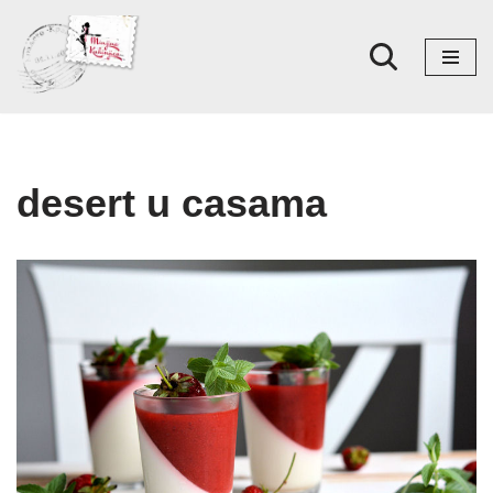
Skoči
na
sadržaj
desert u casama