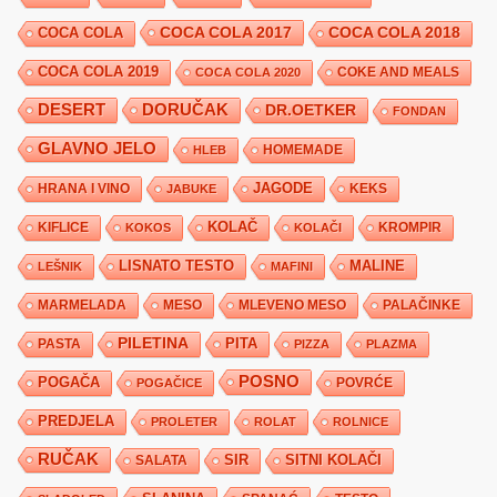
COCA COLA 2017
COCA COLA
COCA COLA 2018
COCA COLA 2019
COKE AND MEALS
COCA COLA 2020
DESERT
DORUČAK
DR.OETKER
FONDAN
GLAVNO JELO
HLEB
HOMEMADE
JAGODE
HRANA I VINO
KEKS
JABUKE
KIFLICE
KOLAČ
KROMPIR
KOKOS
KOLAČI
LISNATO TESTO
MALINE
LEŠNIK
MAFINI
MARMELADA
MESO
MLEVENO MESO
PALAČINKE
PILETINA
PITA
PASTA
PIZZA
PLAZMA
POSNO
POGAČA
POVRĆE
POGAČICE
PREDJELA
PROLETER
ROLAT
ROLNICE
RUČAK
SIR
SITNI KOLAČI
SALATA