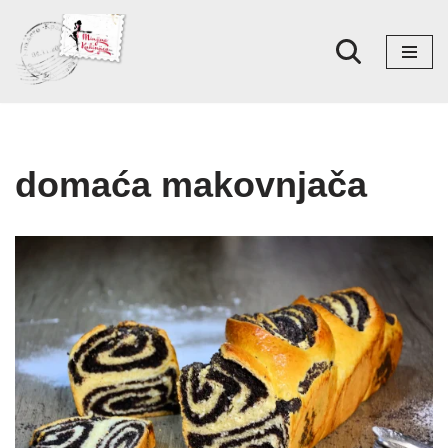
Skoči
na
sadržaj
domaća makovnjača