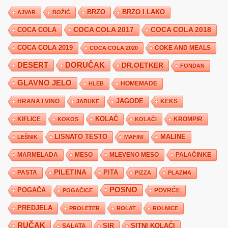
BRZO
BRZO I LAKO
AJVAR
BOŽIĆ
COCA COLA 2017
COCA COLA
COCA COLA 2018
COCA COLA 2019
COKE AND MEALS
COCA COLA 2020
DESERT
DORUČAK
DR.OETKER
FONDAN
GLAVNO JELO
HLEB
HOMEMADE
JAGODE
HRANA I VINO
KEKS
JABUKE
KIFLICE
KOLAČ
KROMPIR
KOKOS
KOLAČI
LISNATO TESTO
MALINE
LEŠNIK
MAFINI
MARMELADA
MESO
MLEVENO MESO
PALAČINKE
PILETINA
PITA
PASTA
PIZZA
PLAZMA
POSNO
POGAČA
POVRĆE
POGAČICE
PREDJELA
PROLETER
ROLAT
ROLNICE
RUČAK
SIR
SITNI KOLAČI
SALATA