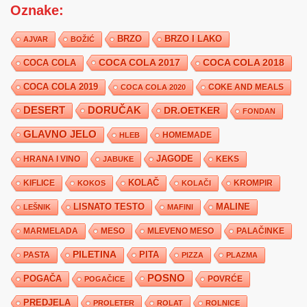
Oznake:
BRZO
BRZO I LAKO
AJVAR
BOŽIĆ
COCA COLA 2017
COCA COLA
COCA COLA 2018
COCA COLA 2019
COKE AND MEALS
COCA COLA 2020
DESERT
DORUČAK
DR.OETKER
FONDAN
GLAVNO JELO
HLEB
HOMEMADE
JAGODE
HRANA I VINO
KEKS
JABUKE
KIFLICE
KOLAČ
KROMPIR
KOKOS
KOLAČI
LISNATO TESTO
MALINE
LEŠNIK
MAFINI
MARMELADA
MESO
MLEVENO MESO
PALAČINKE
PILETINA
PITA
PASTA
PIZZA
PLAZMA
POSNO
POGAČA
POVRĆE
POGAČICE
PREDJELA
PROLETER
ROLAT
ROLNICE