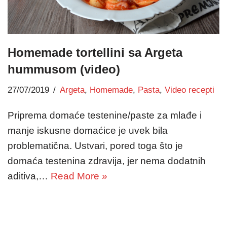
Homemade tortellini sa Argeta
hummusom (video)
27/07/2019
Argeta
,
Homemade
,
Pasta
,
Video recepti
Priprema domaće testenine/paste za mlađe i
manje iskusne domaćice je uvek bila
problematična. Ustvari, pored toga što je
domaća testenina zdravija, jer nema dodatnih
aditiva,…
Read More »