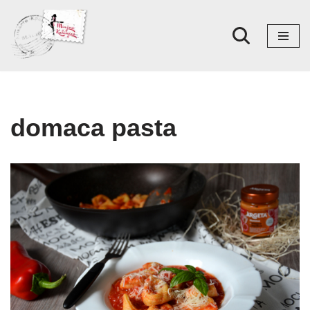
Skoči
na
sadržaj
domaca pasta