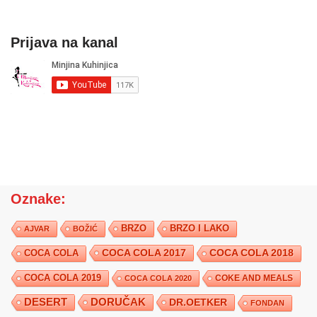
Prijava na kanal
Oznake:
BRZO
BRZO I LAKO
AJVAR
BOŽIĆ
COCA COLA 2017
COCA COLA
COCA COLA 2018
COCA COLA 2019
COKE AND MEALS
COCA COLA 2020
DESERT
DORUČAK
DR.OETKER
FONDAN