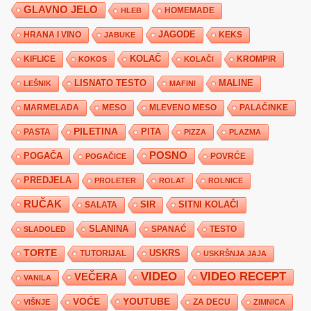
GLAVNO JELO
HLEB
HOMEMADE
JAGODE
HRANA I VINO
KEKS
JABUKE
KIFLICE
KOLAČ
KROMPIR
KOKOS
KOLAČI
LISNATO TESTO
MALINE
LEŠNIK
MAFINI
MARMELADA
MESO
MLEVENO MESO
PALAČINKE
PILETINA
PITA
PASTA
PIZZA
PLAZMA
POSNO
POGAČA
POVRĆE
POGAČICE
PREDJELA
PROLETER
ROLAT
ROLNICE
RUČAK
SIR
SITNI KOLAČI
SALATA
SLANINA
SPANAĆ
TESTO
SLADOLED
TORTE
USKRS
TUTORIJAL
USKRŠNJA JAJA
VIDEO
VIDEO RECEPT
VEČERA
VANILA
YOUTUBE
VOĆE
ZA DECU
VIŠNJE
ZIMNICA