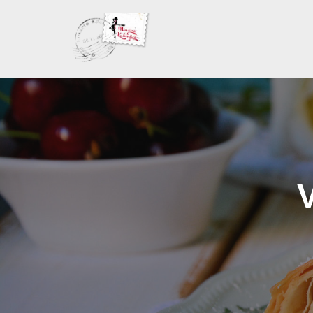
Skoči
na
sadržaj
V