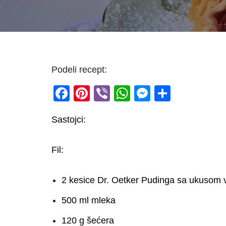
Podeli recept:
F
Pi
Vi
W
M
S
a
nt
b
h
e
h
Sastojci:
c
er
er
at
ss
ar
e
e
s
e
e
Fil:
b
st
A
n
o
p
g
2 kesice Dr. Oetker Pudinga sa ukusom 
o
p
er
500 ml mleka
k
120 g šećera