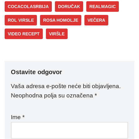
COCACOLASRBIJA
DORUČAK
REALMAGIC
ROL VIRSLE
ROSA HOMOLJE
VEČERA
VIDEO RECEPT
VIRŠLE
Ostavite odgovor
Vaša adresa e-pošte neće biti objavljena.
Neophodna polja su označena
*
Ime
*