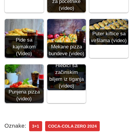
za početnike
(video)
Puter kiflice sa
Pide sa
viršlama (video)
kajmakom
Mekane pizza
(Video)
bundeve (video)
Hlebići sa
začinskim
biljem iz tiganja
(video)
Punjena pizza
(video)
Oznake:
3+1
COCA-COLA ZERO 2024