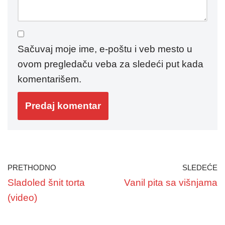
Sačuvaj moje ime, e-poštu i veb mesto u
ovom pregledaču veba za sledeći put kada
komentarišem.
PRETHODNO
SLEDEĆE
Sladoled šnit torta
Vanil pita sa višnjama
(video)