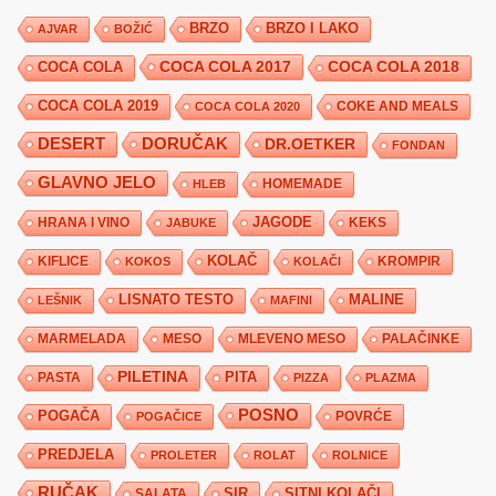
BRZO
BRZO I LAKO
AJVAR
BOŽIĆ
COCA COLA 2017
COCA COLA
COCA COLA 2018
COCA COLA 2019
COKE AND MEALS
COCA COLA 2020
DESERT
DORUČAK
DR.OETKER
FONDAN
GLAVNO JELO
HLEB
HOMEMADE
JAGODE
HRANA I VINO
KEKS
JABUKE
KIFLICE
KOLAČ
KROMPIR
KOKOS
KOLAČI
LISNATO TESTO
MALINE
LEŠNIK
MAFINI
MARMELADA
MESO
MLEVENO MESO
PALAČINKE
PILETINA
PITA
PASTA
PIZZA
PLAZMA
POSNO
POGAČA
POVRĆE
POGAČICE
PREDJELA
PROLETER
ROLAT
ROLNICE
RUČAK
SIR
SITNI KOLAČI
SALATA