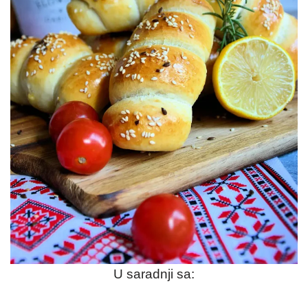
U saradnji sa: