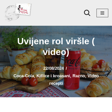
Skoči
na
sadržaj
Uvijene rol viršle (
video)
22/08/2024
Coca-Cola
,
Kiflice i kroasani
,
Razno
,
Video
recepti