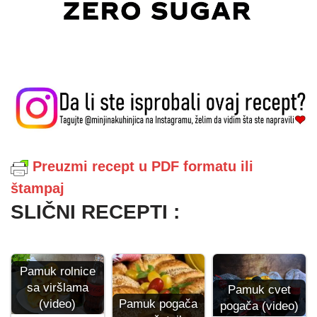
Preuzmi recept u PDF formatu ili
štampaj
SLIČNI RECEPTI :
Pamuk rolnice
sa viršlama
Pamuk cvet
Pamuk pogača
(video)
pogača (video)