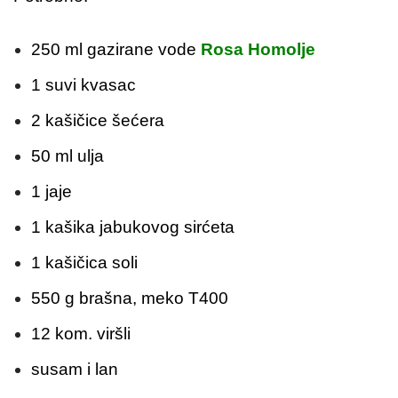
250 ml gazirane vode
Rosa Homolje
1 suvi kvasac
2 kašičice šećera
50 ml ulja
1 jaje
1 kašika jabukovog sirćeta
1 kašičica soli
550 g brašna, meko T400
12 kom. viršli
susam i lan