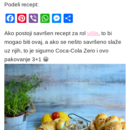
Podeli recept:
F
Pi
Vi
W
M
S
a
nt
b
h
e
h
Ako postoji savršen recept za rol
višle
, to bi
c
er
er
at
ss
ar
mogao biti ovaj, a ako se nešto savršeno slaže
e
e
s
e
e
uz njih, to je sigurno Coca-Cola Zero i ovo
b
st
A
n
pakovanje 3+1 😀
o
p
g
o
p
er
k