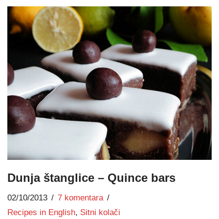
Dunja štanglice – Quince bars
02/10/2013
7 komentara
Recipes in English
,
Sitni kolači