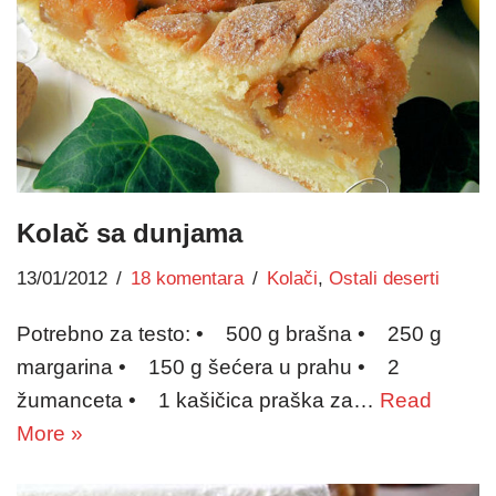
Kolač sa dunjama
13/01/2012
18 komentara
Kolači
,
Ostali deserti
Potrebno za testo: • 500 g brašna • 250 g
margarina • 150 g šećera u prahu • 2
žumanceta • 1 kašičica praška za…
Read
More »