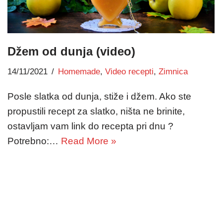
Džem od dunja (video)
14/11/2021
Homemade
,
Video recepti
,
Zimnica
Posle slatka od dunja, stiže i džem. Ako ste
propustili recept za slatko, ništa ne brinite,
ostavljam vam link do recepta pri dnu ?
Potrebno:…
Read More »