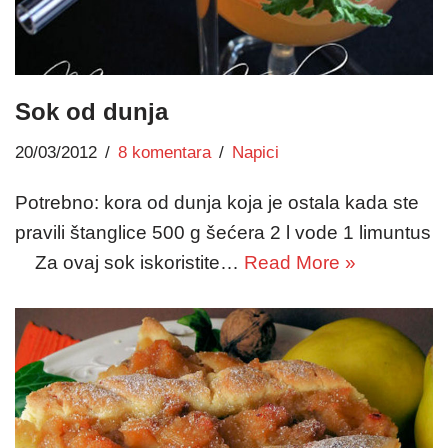
Sok od dunja
20/03/2012
8 komentara
Napici
Potrebno: kora od dunja koja je ostala kada ste
pravili štanglice 500 g šećera 2 l vode 1 limuntus
Za ovaj sok iskoristite…
Read More »