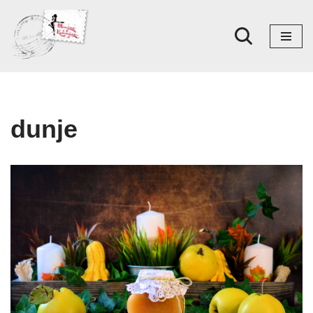
Skoči
na
sadržaj
dunje