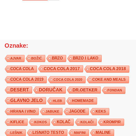
Oznake:
BRZO
BRZO I LAKO
AJVAR
BOŽIĆ
COCA COLA 2017
COCA COLA
COCA COLA 2018
COCA COLA 2019
COKE AND MEALS
COCA COLA 2020
DESERT
DORUČAK
DR.OETKER
FONDAN
GLAVNO JELO
HLEB
HOMEMADE
JAGODE
HRANA I VINO
KEKS
JABUKE
KIFLICE
KOLAČ
KROMPIR
KOKOS
KOLAČI
LISNATO TESTO
MALINE
LEŠNIK
MAFINI