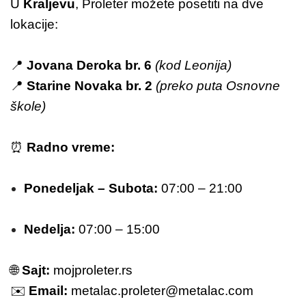
U
Kraljevu
, Proleter možete posetiti na dve
lokacije:
📍
Jovana Deroka br. 6
(kod Leonija)
📍
Starine Novaka br. 2
(preko puta Osnovne
škole)
⏰
Radno vreme:
Ponedeljak – Subota:
07:00 – 21:00
Nedelja:
07:00 – 15:00
🌐
Sajt:
mojproleter.rs
✉️
Email:
metalac.proleter@metalac.com