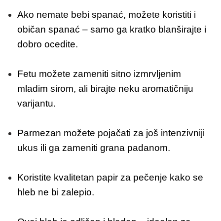
Ako nemate bebi spanać, možete koristiti i
običan spanać – samo ga kratko blanširajte i
dobro ocedite.
Fetu možete zameniti sitno izmrvljenim
mladim sirom, ali birajte neku aromatičniju
varijantu.
Parmezan možete pojačati za još intenzivniji
ukus ili ga zameniti grana padanom.
Koristite kvalitetan papir za pečenje kako se
hleb ne bi zalepio.