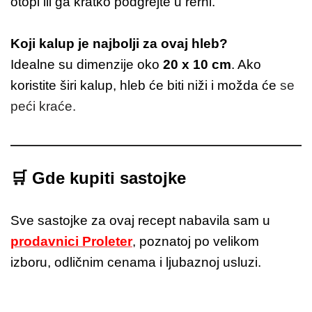
otopi ili ga kratko podgrejte u rerni.
Koji kalup je najbolji za ovaj hleb?
Idealne su dimenzije oko
20 x 10 cm
. Ako
koristite širi kalup, hleb će biti niži i možda će
se
peći kraće.
🛒
Gde kupiti sastojke
Sve sastojke za ovaj recept nabavila sam u
prodavnici Proleter
, poznatoj po velikom
izboru, odličnim cenama i ljubaznoj usluzi.