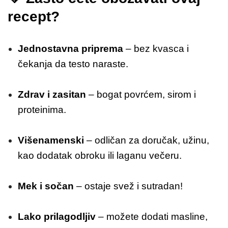
recept?
Jednostavna priprema
– bez kvasca i
čekanja da testo naraste.
Zdrav i zasitan
– bogat povrćem, sirom i
proteinima.
Višenamenski
– odličan za doručak, užinu,
kao dodatak obroku ili laganu večeru.
Mek i sočan
– ostaje svež i sutradan!
Lako prilagodljiv
– možete dodati masline,