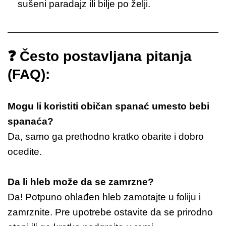
sušeni paradajz ili bilje po želji.
❓ Često postavljana pitanja
(FAQ):
Mogu li koristiti običan spanać umesto bebi
spanaća?
Da, samo ga prethodno kratko obarite i dobro
ocedite.
Da li hleb može da se zamrzne?
Da! Potpuno ohlađen hleb zamotajte u foliju i
zamrznite. Pre upotrebe ostavite da se prirodno