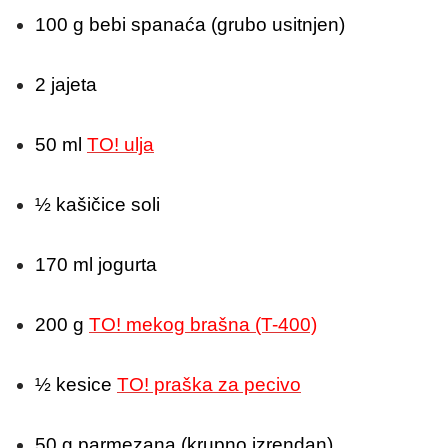
100 g bebi spanaća (grubo usitnjen)
2 jajeta
50 ml
TO! ulja
½ kašičice soli
170 ml jogurta
200 g
TO! mekog brašna (T-400)
½ kesice
TO! praška za pecivo
50 g parmezana (krupno izrendan)