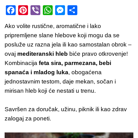
F
Pi
Vi
W
M
S
a
nt
b
h
e
h
Ako volite rustične, aromatične i lako
c
er
er
at
ss
ar
pripremljene slane hlebove koji mogu da se
e
e
s
e
e
posluže uz razna jela ili kao samostalan obrok –
b
st
A
n
ovaj
mediteranski hleb
biće pravo otkrovenje!
o
p
g
Kombinacija
feta sira, parmezana, bebi
o
p
er
spanaća i mladog luka
, obogaćena
k
jednostavnim testom, daje mekan, sočan i
mirisan hleb koji će nestati u trenu.
Savršen za doručak, užinu, piknik ili kao zdrav
zalogaj za poneti.