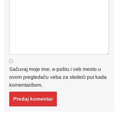
Sačuvaj moje ime, e-poštu i veb mesto u
ovom pregledaču veba za sledeći put kada
komentarišem.