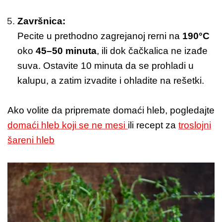
Završnica:
Pecite u prethodno zagrejanoj rerni na
190°C
oko
45–50 minuta
, ili dok čačkalica ne izađe
suva. Ostavite 10 minuta da se prohladi u
kalupu, a zatim izvadite i ohladite na rešetki.
Ako volite da pripremate domaći hleb, pogledajte
domaći hleb koji se ne mesi
ili recept za
troslojni
šareni hleb