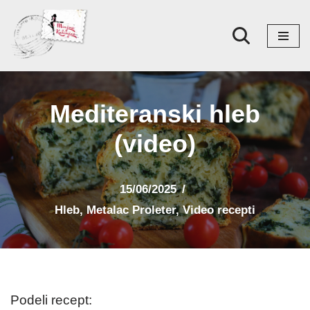
Skoči
na
sadržaj
Mediteranski hleb
(video)
15/06/2025
Hleb
,
Metalac Proleter
,
Video recepti
Podeli recept: