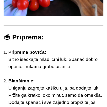
🥣 Priprema:
Priprema povrća:
Sitno iseckajte mladi crni luk. Spanać dobro
operite i rukama grubo usitnite.
Blanširanje:
U tiganju zagrejte kašiku ulja, pa dodajte luk.
Pržite ga kratko, oko minut, samo da omekša.
Dodajte spanać i sve zajedno propržite još