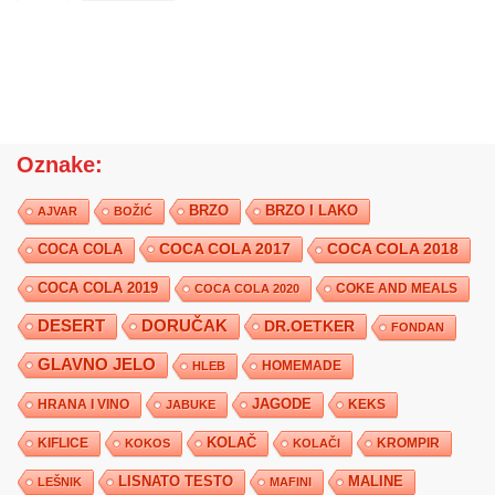
Oznake:
BRZO
BRZO I LAKO
AJVAR
BOŽIĆ
COCA COLA 2017
COCA COLA
COCA COLA 2018
COCA COLA 2019
COKE AND MEALS
COCA COLA 2020
DESERT
DORUČAK
DR.OETKER
FONDAN
GLAVNO JELO
HLEB
HOMEMADE
JAGODE
HRANA I VINO
KEKS
JABUKE
KIFLICE
KOLAČ
KROMPIR
KOKOS
KOLAČI
LISNATO TESTO
MALINE
LEŠNIK
MAFINI