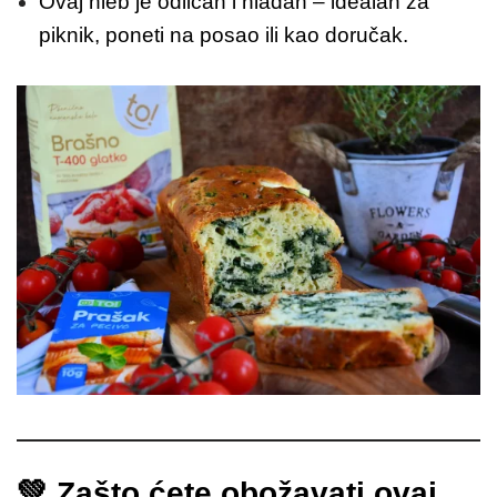
Ovaj hleb je odličan i hladan – idealan za
piknik, poneti na posao ili kao doručak.
💚 Zašto ćete obožavati ovaj