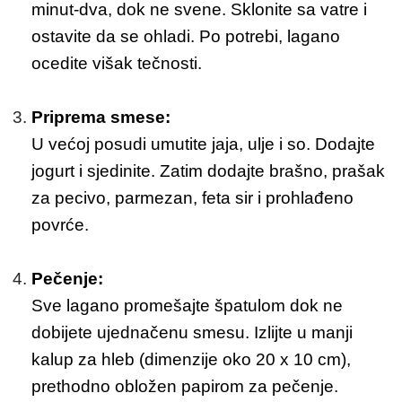
minut-dva, dok ne svene. Sklonite sa vatre i
ostavite da se ohladi. Po potrebi, lagano
ocedite višak tečnosti.
Priprema smese:
U većoj posudi umutite jaja, ulje i so. Dodajte
jogurt i sjedinite. Zatim dodajte brašno, prašak
za pecivo, parmezan, feta sir i prohlađeno
povrće.
Pečenje:
Sve lagano promešajte špatulom dok ne
dobijete ujednačenu smesu. Izlijte u manji
kalup za hleb (dimenzije oko 20 x 10 cm),
prethodno obložen papirom za pečenje.