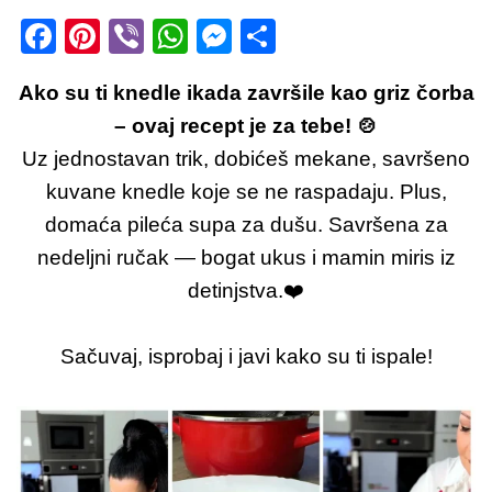
F
Pi
Vi
W
M
S
a
nt
b
h
e
h
Ako su ti knedle ikada završile kao griz čorba
c
er
er
at
ss
ar
– ovaj recept je za tebe! 🍲
e
e
s
e
e
Uz jednostavan trik, dobićeš mekane, savršeno
b
st
A
n
kuvane knedle koje se ne raspadaju. Plus,
o
p
g
domaća pileća supa za dušu. Savršena za
o
p
er
nedeljni ručak — bogat ukus i mamin miris iz
k
detinjstva.❤️
Sačuvaj, isprobaj i javi kako su ti ispale!