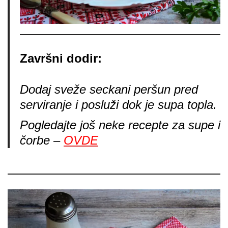
Završni dodir:
Dodaj sveže seckani peršun pred
serviranje i posluži dok je supa topla.
Pogledajte još neke recepte za supe i
čorbe –
OVDE