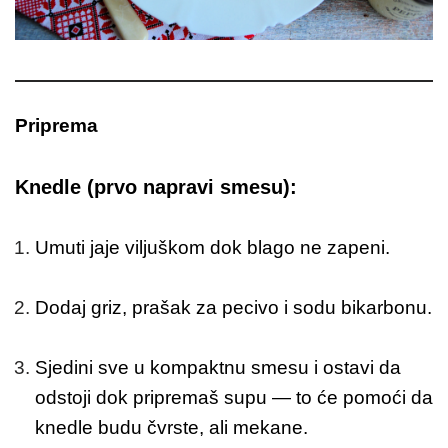
Priprema
Knedle (prvo napravi smesu):
Umuti jaje viljuškom dok blago ne zapeni.
Dodaj griz, prašak za pecivo i sodu bikarbonu.
Sjedini sve u kompaktnu smesu i ostavi da
odstoji dok pripremaš supu — to će pomoći da
knedle budu čvrste, ali mekane.