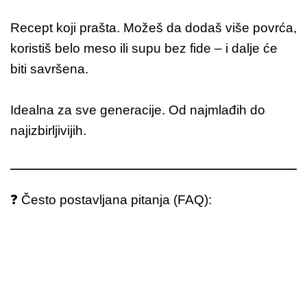
Recept koji prašta. Možeš da dodaš više povrća,
koristiš belo meso ili supu bez fide – i dalje će
biti savršena.
Idealna za sve generacije. Od najmlađih do
najizbirljivijih.
❓ Često postavljana pitanja (FAQ):