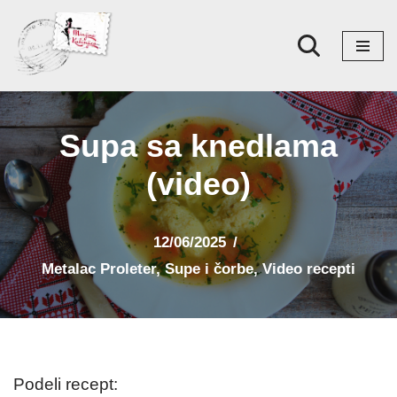
Skoči
na
sadržaj
Supa sa knedlama
(video)
12/06/2025
Metalac Proleter
,
Supe i čorbe
,
Video recepti
Podeli recept: