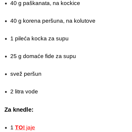
40 g paškanata, na kockice
40 g korena peršuna, na kolutove
1 pileća kocka za supu
25 g domaće fide za supu
svež peršun
2 litra vode
Za knedle:
1
TO!
jaje