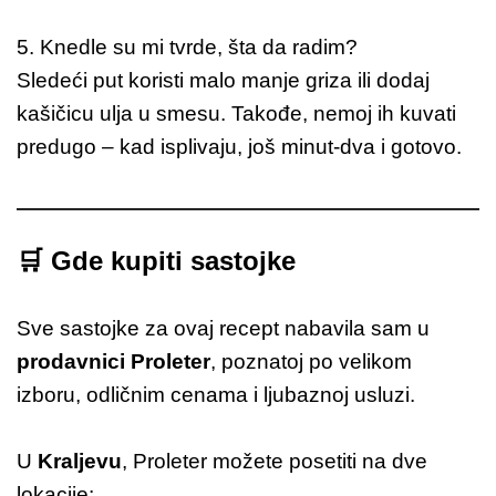
5. Knedle su mi tvrde, šta da radim?
Sledeći put koristi malo manje griza ili dodaj
kašičicu ulja u smesu. Takođe, nemoj ih kuvati
predugo – kad isplivaju, još minut-dva i gotovo.
🛒
Gde kupiti sastojke
Sve sastojke za ovaj recept nabavila sam u
prodavnici Proleter
, poznatoj po velikom
izboru, odličnim cenama i ljubaznoj usluzi.
U
Kraljevu
, Proleter možete posetiti na dve
lokacije: