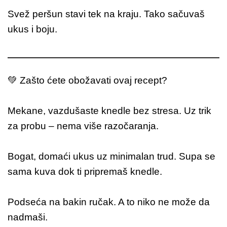
Svež peršun stavi tek na kraju. Tako sačuvaš
ukus i boju.
💚 Zašto ćete obožavati ovaj recept?
Mekane, vazdušaste knedle bez stresa. Uz trik
za probu – nema više razočaranja.
Bogat, domaći ukus uz minimalan trud. Supa se
sama kuva dok ti pripremaš knedle.
Podseća na bakin ručak. A to niko ne može da
nadmaši.