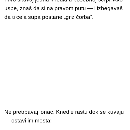
uspe, znaš da si na pravom putu — i izbegavaš
da ti cela supa postane „griz čorba“.
Ne pretrpavaj lonac. Knedle rastu dok se kuvaju
— ostavi im mesta!