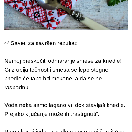
✅ Saveti za savršen rezultat:
Nemoj preskočiti odmaranje smese za knedle!
Griz upija tečnost i smesa se lepo stegne —
knedle će tako biti mekane, a da se ne
raspadnu.
Voda neka samo lagano vri dok stavljaš knedle.
Prejako ključanje može ih „rastrgnuti“.
Prvo skuvaj jednu knedlu u posebnoj šerpi! Ako