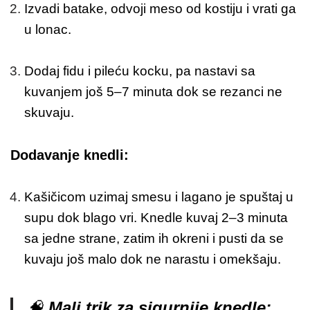
Izvadi batake, odvoji meso od kostiju i vrati ga
u lonac.
Dodaj fidu i pileću kocku, pa nastavi sa
kuvanjem još 5–7 minuta dok se rezanci ne
skuvaju.
Dodavanje knedli:
Kašičicom uzimaj smesu i lagano je spuštaj u
supu dok blago vri. Knedle kuvaj 2–3 minuta
sa jedne strane, zatim ih okreni i pusti da se
kuvaju još malo dok ne narastu i omekšaju.
🧠
Mali trik za sigurnije knedle: