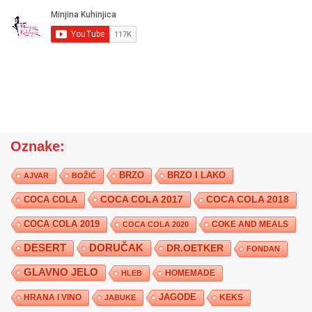
Oznake:
BRZO
BRZO I LAKO
AJVAR
BOŽIĆ
COCA COLA 2017
COCA COLA
COCA COLA 2018
COCA COLA 2019
COKE AND MEALS
COCA COLA 2020
DESERT
DORUČAK
DR.OETKER
FONDAN
GLAVNO JELO
HLEB
HOMEMADE
JAGODE
HRANA I VINO
KEKS
JABUKE