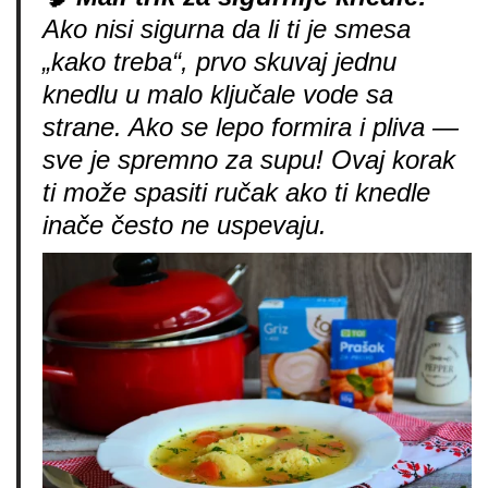
Ako nisi sigurna da li ti je smesa
„kako treba“, prvo skuvaj jednu
knedlu u malo ključale vode sa
strane. Ako se lepo formira i pliva —
sve je spremno za supu! Ovaj korak
ti može spasiti ručak ako ti knedle
inače često ne uspevaju.