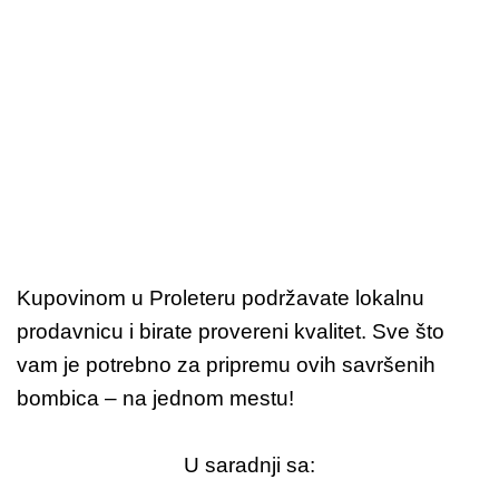
K
n
e
d
l
e
s
a
m
a
r
m
Kupovinom u Proleteru podržavate lokalnu
e
prodavnicu i birate provereni kvalitet. Sve što
l
vam je potrebno za pripremu ovih savršenih
Č
a
bombica – na jednom mestu!
o
d
r
o
K
G
b
m
n
U saradnji sa:
r
M
a
o
e