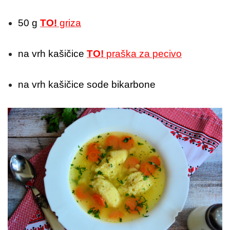
50 g
TO!
griza
na vrh kašičice
TO!
praška za pecivo
na vrh kašičice sode bikarbone