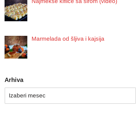
Najmekše kiflice sa sirom (video)
Marmelada od šljiva i kajsija
Arhiva