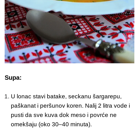
Supa:
U lonac stavi batake, seckanu šargarepu,
paškanat i peršunov koren. Nalij 2 litra vode i
pusti da sve kuva dok meso i povrće ne
omekšaju (oko 30–40 minuta).