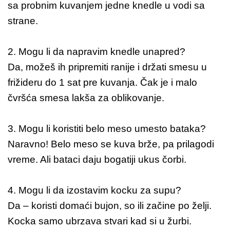
sa probnim kuvanjem jedne knedle u vodi sa
strane.
2. Mogu li da napravim knedle unapred?
Da, možeš ih pripremiti ranije i držati smesu u
frižideru do 1 sat pre kuvanja. Čak je i malo
čvršća smesa lakša za oblikovanje.
3. Mogu li koristiti belo meso umesto bataka?
Naravno! Belo meso se kuva brže, pa prilagodi
vreme. Ali bataci daju bogatiji ukus čorbi.
4. Mogu li da izostavim kocku za supu?
Da – koristi domaći bujon, so ili začine po želji.
Kocka samo ubrzava stvari kad si u žurbi.