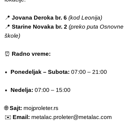
📍
Jovana Deroka br. 6
(kod Leonija)
📍
Starine Novaka br. 2
(preko puta Osnovne
škole)
⏰
Radno vreme:
Ponedeljak – Subota:
07:00 – 21:00
Nedelja:
07:00 – 15:00
🌐
Sajt:
mojproleter.rs
✉️
Email:
metalac.proleter@metalac.com