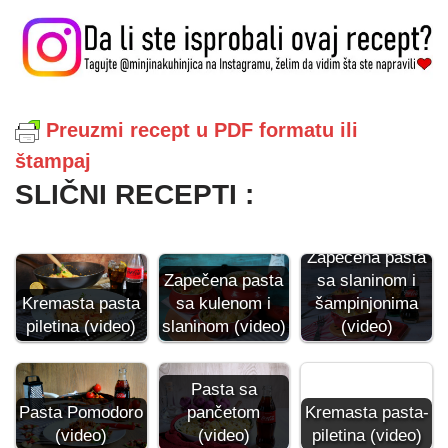
Preuzmi recept u PDF formatu ili
štampaj
SLIČNI RECEPTI :
Zapečena pasta
Zapečena pasta
sa slaninom i
Kremasta pasta
sa kulenom i
šampinjonima
piletina (video)
slaninom (video)
(video)
Pasta sa
Pasta Pomodoro
pančetom
Kremasta pasta-
(video)
(video)
piletina (video)