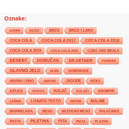
Oznake:
BRZO
BRZO I LAKO
AJVAR
BOŽIĆ
COCA COLA 2017
COCA COLA
COCA COLA 2018
COCA COLA 2019
COKE AND MEALS
COCA COLA 2020
DESERT
DORUČAK
DR.OETKER
FONDAN
GLAVNO JELO
HLEB
HOMEMADE
JAGODE
HRANA I VINO
KEKS
JABUKE
KIFLICE
KOLAČ
KROMPIR
KOKOS
KOLAČI
LISNATO TESTO
MALINE
LEŠNIK
MAFINI
MARMELADA
MESO
MLEVENO MESO
PALAČINKE
PILETINA
PITA
PASTA
PIZZA
PLAZMA