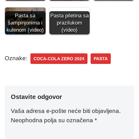
Pasta sa
Pasta piletina sa
šampinjonima i
prazilukom
kulenom (video)
(video)
Oznake:
COCA-COLA ZERO 2024
PASTA
Ostavite odgovor
Vaša adresa e-pošte neće biti objavljena.
Neophodna polja su označena
*