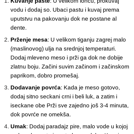
Kuvanje paste
: U velikom loncu, prokuvaj
vodu i dodaj so. Ubaci pastu i kuvaj prema
uputstvu na pakovanju dok ne postane al
dente.
Prženje mesa
: U velikom tiganju zagrej malo
(maslinovog) ulja na srednjoj temperaturi.
Dodaj mleveno meso i prži ga dok ne dobije
zlatnu boju. Začini suvim začinom i začinskom
paprikom, dobro promešaj.
Dodavanje povrća
: Kada je meso gotovo,
dodaj sitno seckani crni i beli luk, a zatim i
iseckane obe Prži sve zajedno još 3-4 minuta,
dok povrće ne omekša.
Umak
: Dodaj paradajz pire, malo vode u kojoj