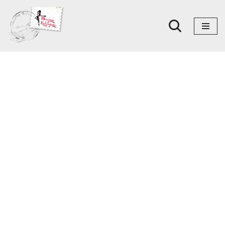
Skoči
na
sadržaj