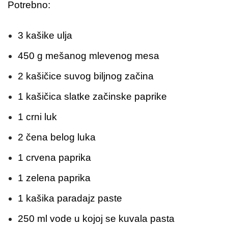
Potrebno:
3 kašike ulja
450 g mešanog mlevenog mesa
2 kašičice suvog biljnog začina
1 kašičica slatke začinske paprike
1 crni luk
2 čena belog luka
1 crvena paprika
1 zelena paprika
1 kašika paradajz paste
250 ml vode u kojoj se kuvala pasta