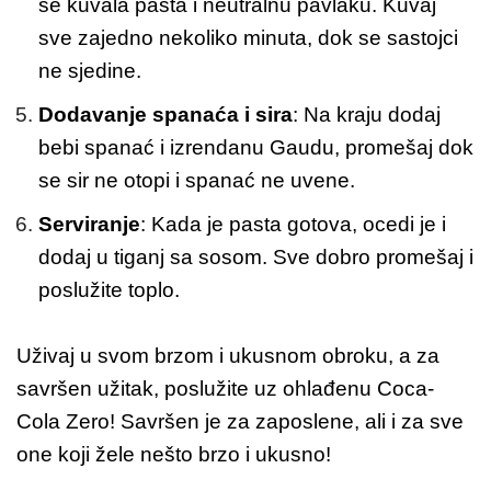
se kuvala pasta i neutralnu pavlaku. Kuvaj
sve zajedno nekoliko minuta, dok se sastojci
ne sjedine.
Dodavanje spanaća i sira
: Na kraju dodaj
bebi spanać i izrendanu Gaudu, promešaj dok
se sir ne otopi i spanać ne uvene.
Serviranje
: Kada je pasta gotova, ocedi je i
dodaj u tiganj sa sosom. Sve dobro promešaj i
poslužite toplo.
Uživaj u svom brzom i ukusnom obroku, a za
savršen užitak, poslužite uz ohlađenu Coca-
Cola Zero! Savršen je za zaposlene, ali i za sve
one koji žele nešto brzo i ukusno!