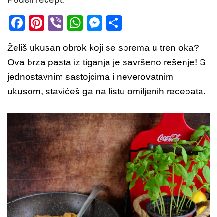
F
Pi
Vi
W
M
S
a
nt
b
h
e
h
Želiš ukusan obrok koji se sprema u tren oka?
c
er
er
at
ss
ar
Ova brza pasta iz tiganja je savršeno rešenje! S
e
e
s
e
e
jednostavnim sastojcima i neverovatnim
b
st
A
n
ukusom, stavićeš ga na listu omiljenih recepata.
o
p
g
o
p
er
k