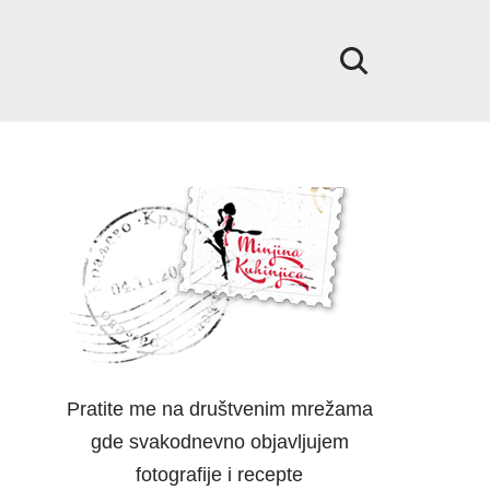
Pratite me na društvenim mrežama
gde svakodnevno objavljujem
fotografije i recepte