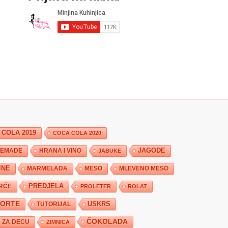
 COLA 2019
COCA COLA 2020
JAGODE
HRANA I VINO
EMADE
JABUKE
INE
MARMELADA
MESO
MLEVENO MESO
PREDJELA
RĆE
PROLETER
ROLAT
TORTE
USKRS
TUTORIJAL
ČOKOLADA
ZA DECU
ZIMNICA