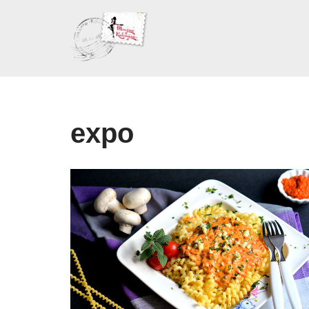
Skoči
na
sadržaj
expo