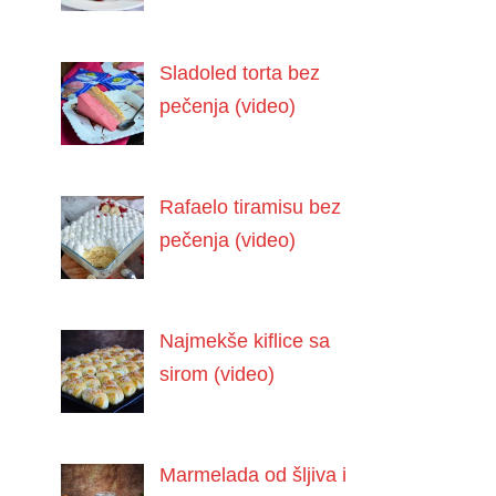
Sladoled torta bez
pečenja (video)
Rafaelo tiramisu bez
pečenja (video)
Najmekše kiflice sa
sirom (video)
Marmelada od šljiva i