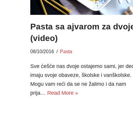
Pasta sa ajvarom za dvoj
(video)
08/10/2016
Pasta
Sve ćešće nas dvoje ostajemo sami, jer de
imaju svoje obaveze, školske i vanškolske.
Mogu vam reći da se ne žalimo i da nam
prija…
Read More »