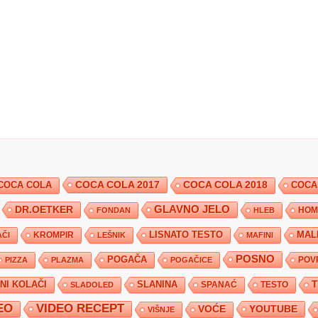
COCA COLA 2017
COCA COLA
COCA COLA 2018
COCA
DR.OETKER
GLAVNO JELO
FONDAN
HLEB
HOM
KROMPIR
LISNATO TESTO
MAL
ČI
LEŠNIK
MAFINI
POSNO
POGAČA
POV
PIZZA
PLAZMA
POGAČICE
TNI KOLAČI
SLANINA
SPANAĆ
TESTO
SLADOLED
EO
VIDEO RECEPT
YOUTUBE
VOĆE
VIŠNJE