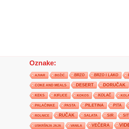
Oznake:
BRZO
BRZO I LAKO
AJVAR
BOŽIĆ
DESERT
DORUČAK
COKE AND MEALS
KEKS
KIFLICE
KOLAČ
KOKOS
KOLA
PILETINA
PITA
PALAČINKE
PASTA
RUČAK
SIR
SI
SALATA
ROLNICE
VID
VEČERA
USKRŠNJA JAJA
VANILA