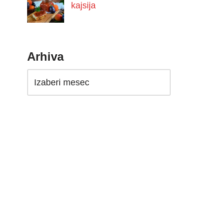
kajsija
Arhiva