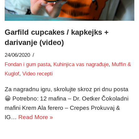
Garfild cupcakes / kapkejks +
darivanje (video)
24/06/2020
Fondan i gum pasta
,
Kuhinjica vas nagrađuje
,
Muffin &
Kuglof
,
Video recepti
Za nagradnu igru, skrolujte skroz pri dnu posta
😀 Potrebno: 12 mafina – Dr. Oetker Čokoladni
mafini Krem Ala ferero – Crepes Prokuvaj &
IG…
Read More »