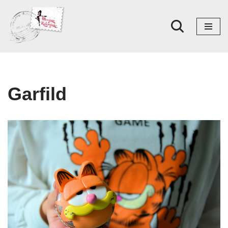
Skoči
na
sadržaj
Garfild