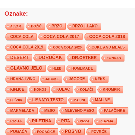
Oznake:
BRZO
BRZO I LAKO
AJVAR
BOŽIĆ
COCA COLA 2017
COCA COLA
COCA COLA 2018
COCA COLA 2019
COKE AND MEALS
COCA COLA 2020
DESERT
DORUČAK
DR.OETKER
FONDAN
GLAVNO JELO
HLEB
HOMEMADE
JAGODE
HRANA I VINO
KEKS
JABUKE
KIFLICE
KOLAČ
KROMPIR
KOKOS
KOLAČI
LISNATO TESTO
MALINE
LEŠNIK
MAFINI
MARMELADA
MESO
MLEVENO MESO
PALAČINKE
PILETINA
PITA
PASTA
PIZZA
PLAZMA
POSNO
POGAČA
POVRĆE
POGAČICE