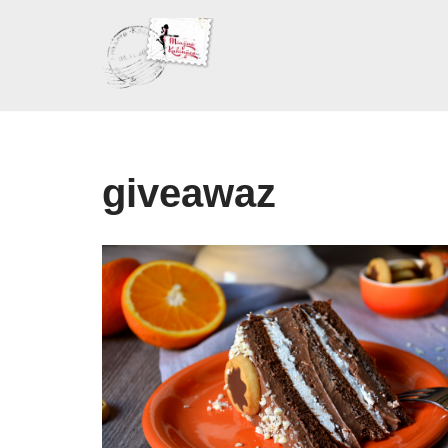
Skoči
na
sadržaj
giveawaz