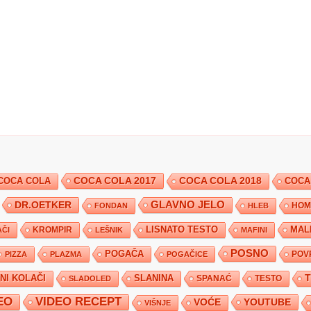
COCA COLA 2017
COCA COLA
COCA COLA 2018
COCA
DR.OETKER
GLAVNO JELO
FONDAN
HLEB
HOM
KROMPIR
LISNATO TESTO
MAL
ČI
LEŠNIK
MAFINI
POSNO
POGAČA
POV
PIZZA
PLAZMA
POGAČICE
TNI KOLAČI
SLANINA
SPANAĆ
TESTO
SLADOLED
EO
VIDEO RECEPT
YOUTUBE
VOĆE
VIŠNJE