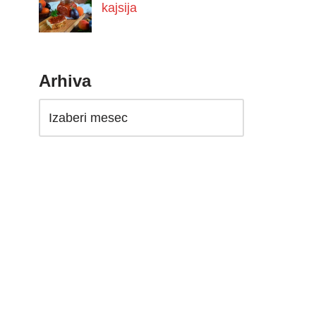
kajsija
Arhiva