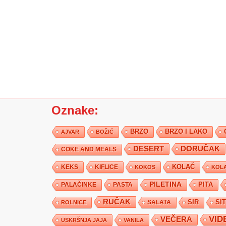
Oznake:
BRZO
BRZO I LAKO
AJVAR
BOŽIĆ
DESERT
DORUČAK
COKE AND MEALS
KEKS
KIFLICE
KOLAČ
KOKOS
KOLA
PILETINA
PITA
PALAČINKE
PASTA
RUČAK
SIR
SI
SALATA
ROLNICE
VID
VEČERA
USKRŠNJA JAJA
VANILA