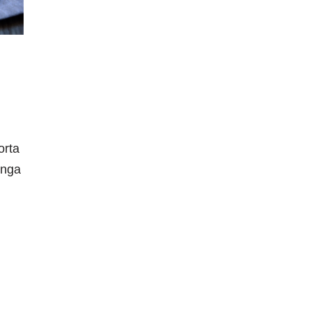
orta
inga