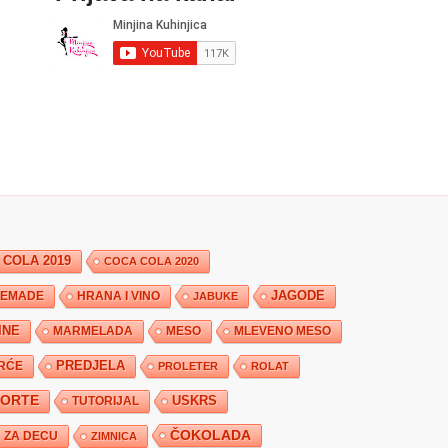
 COLA 2019
COCA COLA 2020
JAGODE
HRANA I VINO
EMADE
JABUKE
INE
MARMELADA
MESO
MLEVENO MESO
PREDJELA
RĆE
PROLETER
ROLAT
TORTE
USKRS
TUTORIJAL
ČOKOLADA
ZA DECU
ZIMNICA